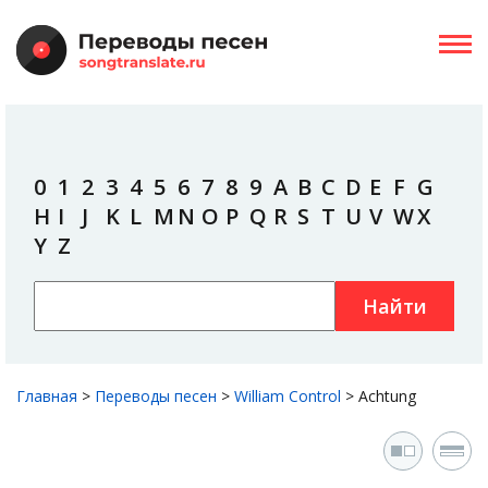
0
1
2
3
4
5
6
7
8
9
A
B
C
D
E
F
G
H
I
J
K
L
M
N
O
P
Q
R
S
T
U
V
W
X
Y
Z
Найти
Главная
>
Переводы песен
>
William Control
>
Achtung