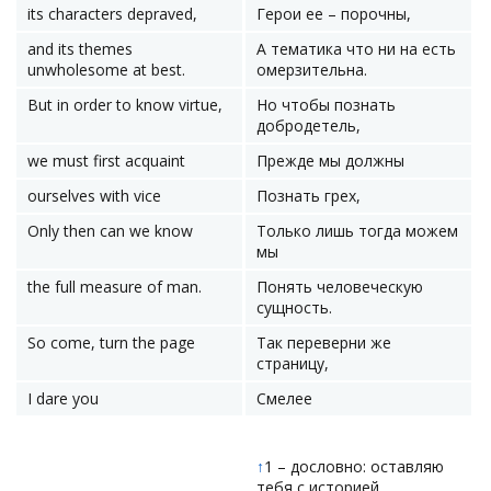
its characters depraved,
Герои ее – порочны,
and its themes
А тематика что ни на есть
unwholesome at best.
омерзительна.
But in order to know virtue,
Но чтобы познать
добродетель,
we must first acquaint
Прежде мы должны
ourselves with vice
Познать грех,
Only then can we know
Только лишь тогда можем
мы
the full measure of man.
Понять человеческую
сущность.
So come, turn the page
Так переверни же
страницу,
I dare you
Смелее
↑
1 – дословно: оставляю
тебя с историей