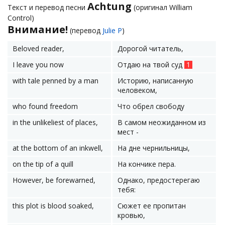
Achtung
Текст и перевод песни
(оригинал William
Control)
Внимание!
(перевод
Julie P
)
Beloved reader,
Дорогой читатель,
I leave you now
Отдаю на твой суд
1
with tale penned by a man
Историю, написанную
человеком,
who found freedom
Что обрел свободу
in the unlikeliest of places,
В самом неожиданном из
мест -
at the bottom of an inkwell,
На дне чернильницы,
on the tip of a quill
На кончике пера.
However, be forewarned,
Однако, предостерегаю
тебя:
this plot is blood soaked,
Сюжет ее пропитан
кровью,