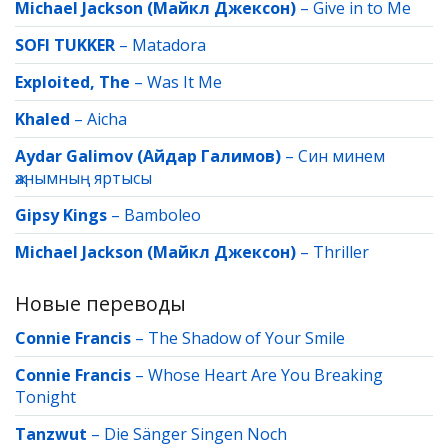
Michael Jackson (Майкл Джексон)
–
Give in to Me
SOFI TUKKER
–
Matadora
Exploited, The
–
Was It Me
Khaled
–
Aicha
Aydar Galimov (Айдар Галимов)
–
Син минем
җанымның яртысы
Gipsy Kings
–
Bamboleo
Michael Jackson (Майкл Джексон)
–
Thriller
Новые переводы
Connie Francis
–
The Shadow of Your Smile
Connie Francis
–
Whose Heart Are You Breaking
Tonight
Tanzwut
–
Die Sänger Singen Noch