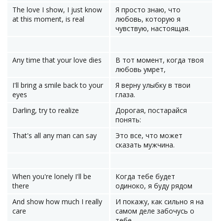
The love I show, I just know
Я просто знаю, что
at this moment, is real
любовь, которую я
чувствую, настоящая.
Any time that your love dies
В тот момент, когда твоя
любовь умрет,
I'll bring a smile back to your
Я верну улыбку в твои
eyes
глаза.
Darling, try to realize
Дорогая, постарайся
понять:
That's all any man can say
Это все, что может
сказать мужчина.
When you're lonely I'll be
Когда тебе будет
there
одиноко, я буду рядом
And show how much I really
И покажу, как сильно я на
care
самом деле забочусь о
тебе.