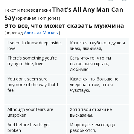
That's All Any Man Can
Текст и перевод песни
Say
(оригинал Tom Jones)
Это все, что может сказать мужчина
(перевод
Алекс из Москвы
)
I seem to know deep inside,
Кажется, глубоко в душе я
love
знаю, любимая,
There's something you're
Есть что-то, что ты
trying to hide, love
пытаешься скрыть,
любимая.
You don't seem sure
Кажется, ты больше не
anymore of the way that I
уверена в том, что я
feel
чувствую.
Although your fears are
Хотя твои страхи не
unspoken
высказаны,
And before hearts get
И прежде, чем сердца
broken
разобьются,