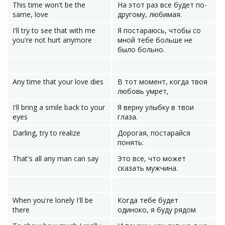
This time won't be the
На этот раз все будет по-
same, love
другому, любимая.
I'll try to see that with me
Я постараюсь, чтобы со
you're not hurt anymore
мной тебе больше не
было больно.
Any time that your love dies
В тот момент, когда твоя
любовь умрет,
I'll bring a smile back to your
Я верну улыбку в твои
eyes
глаза.
Darling, try to realize
Дорогая, постарайся
понять:
That's all any man can say
Это все, что может
сказать мужчина.
When you're lonely I'll be
Когда тебе будет
there
одиноко, я буду рядом