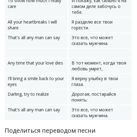
To show how much I really
И покажу, как сильно я на
care
самом деле забочусь о
тебе.
All your heartbreaks I will
Я разделю все твои
share
горести.
That's all any man can say
Это все, что может
сказать мужчина.
Any time that your love dies
В тот момент, когда твоя
любовь умрет,
I'll bring a smile back to your
Я верну улыбку в твои
eyes
глаза.
Darling, try to realize
Дорогая, постарайся
понять:
That's all any man can say
Это все, что может
сказать мужчина.
Поделиться переводом песни