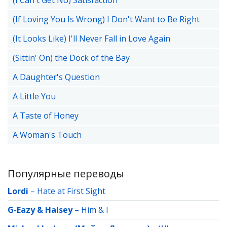
(I Can't Get No) Satisfaction
(If Loving You Is Wrong) I Don't Want to Be Right
(It Looks Like) I'll Never Fall in Love Again
(Sittin' On) the Dock of the Bay
A Daughter's Question
A Little You
A Taste of Honey
A Woman's Touch
Популярные переводы
Lordi
–
Hate at First Sight
G-Eazy & Halsey
–
Him & I