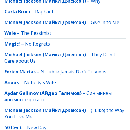
Michael Jackson (Майкл Джексон)
–
Why
Carla Bruni
–
Raphaёl
Michael Jackson (Майкл Джексон)
–
Give in to Me
Wale
–
The Pessimist
Magic!
–
No Regrets
Michael Jackson (Майкл Джексон)
–
They Don't
Care about Us
Enrico Macias
–
N'oublie Jamais D'où Tu Viens
Anouk
–
Nobody's Wife
Aydar Galimov (Айдар Галимов)
–
Син минем
җанымның яртысы
Michael Jackson (Майкл Джексон)
–
(I Like) the Way
You Love Me
50 Cent
–
New Day