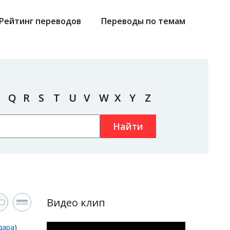
Рейтинг переводов
Переводы по темам
Q
R
S
T
U
V
W
X
Y
Z
Найти
Видео клип
дара
)