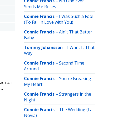
Connie Francis
–
No One Ever
Sends Me Roses
Connie Francis
–
I Was Such a Fool
(To Fall in Love with You)
Connie Francis
–
Ain't That Better
Baby
Tommy Johansson
–
I Want It That
Way
Connie Francis
–
Second Time
Around
Connie Francis
–
You're Breaking
метал-
My Heart
..
Connie Francis
–
Strangers in the
Night
Connie Francis
–
The Wedding (La
Novia)