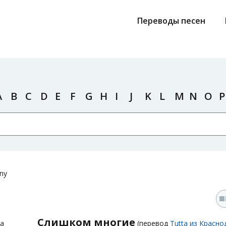
Переводы песен
A
B
C
D
E
F
G
H
I
J
K
L
M
N
O
P
ny
Слишком многие
ja
(перевод
Tutta из Красно