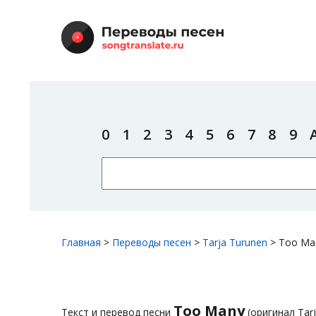
0
1
2
3
4
5
6
7
8
9
Главная
>
Переводы песен
>
Tarja Turunen
>
Too Ma
Too Many
Текст и перевод песни
(оригинал Tar