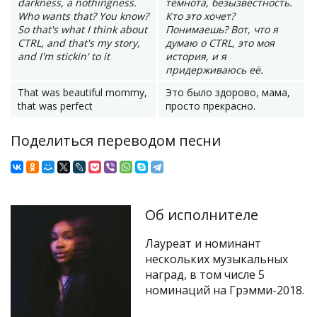
darkness, a nothingness.
темнота, безызвестность.
Who wants that? You know?
Кто это хочет?
So that's what I think about
Понимаешь? Вот, что я
CTRL, and that's my story,
думаю о CTRL, это моя
and I'm stickin' to it
история, и я
придерживаюсь её.
That was beautiful mommy,
Это было здорово, мама,
that was perfect
просто прекрасно.
Поделиться переводом песни
Об исполнителе
Лауреат и номинант
нескольких музыкальных
наград, в том числе 5
номинаций на Грэмми-2018.