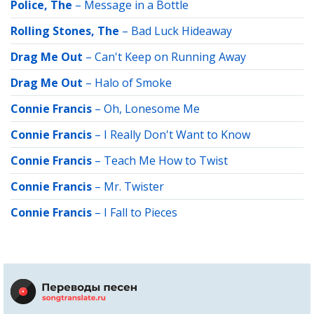
Police, The
–
Message in a Bottle
Rolling Stones, The
–
Bad Luck Hideaway
Drag Me Out
–
Can't Keep on Running Away
Drag Me Out
–
Halo of Smoke
Connie Francis
–
Oh, Lonesome Me
Connie Francis
–
I Really Don't Want to Know
Connie Francis
–
Teach Me How to Twist
Connie Francis
–
Mr. Twister
Connie Francis
–
I Fall to Pieces