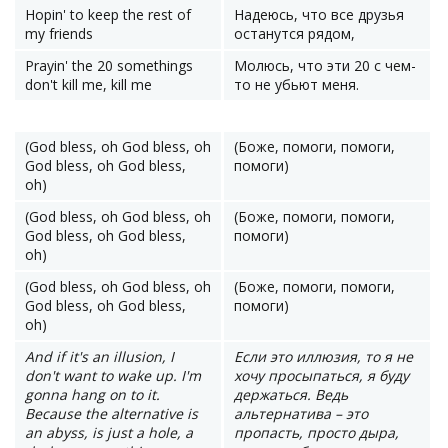
Hopin' to keep the rest of
Надеюсь, что все друзья
my friends
останутся рядом,
Prayin' the 20 somethings
Молюсь, что эти 20 с чем-
don't kill me, kill me
то не убьют меня.
(God bless, oh God bless, oh
(Боже, помоги, помоги,
God bless, oh God bless,
помоги)
oh)
(God bless, oh God bless, oh
(Боже, помоги, помоги,
God bless, oh God bless,
помоги)
oh)
(God bless, oh God bless, oh
(Боже, помоги, помоги,
God bless, oh God bless,
помоги)
oh)
And if it's an illusion, I
Если это иллюзия, то я не
don't want to wake up. I'm
хочу просыпаться, я буду
gonna hang on to it.
держаться. Ведь
Because the alternative is
альтернатива – это
an abyss, is just a hole, a
пропасть, просто дыра,