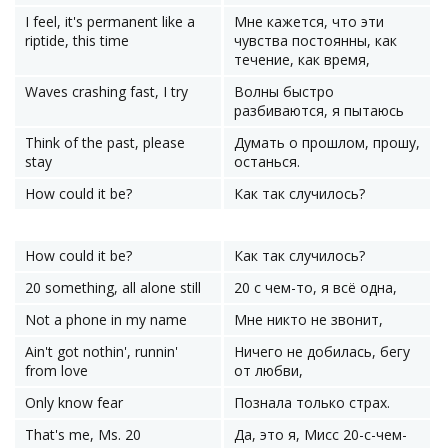
I feel, it's permanent like a
Мне кажется, что эти
riptide, this time
чувства постоянны, как
течение, как время,
Waves crashing fast, I try
Волны быстро
разбиваются, я пытаюсь
Think of the past, please
Думать о прошлом, прошу,
stay
останься.
How could it be?
Как так случилось?
How could it be?
Как так случилось?
20 something, all alone still
20 с чем-то, я всё одна,
Not a phone in my name
Мне никто не звонит,
Ain't got nothin', runnin'
Ничего не добилась, бегу
from love
от любви,
Only know fear
Познала только страх.
That's me, Ms. 20
Да, это я, Мисс 20-с-чем-