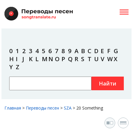
0
1
2
3
4
5
6
7
8
9
A
B
C
D
E
F
G
H
I
J
K
L
M
N
O
P
Q
R
S
T
U
V
W
X
Y
Z
Найти
Главная
>
Переводы песен
>
SZA
>
20 Something