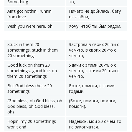
Something
то,
Ain't got nothin', runnin'
Ничего не добилась, бегу
from love
от любви,
Wish you were here, oh
Хочу, чтоб ты был рядом.
Stuck in them 20
Застряла в своих 20-ти с
somethings, stuck in them
чем-то, в своих 20-то с
20 somethings
чем-то,
Good luck on them 20
Удачи с этими 20-тью с
somethings, good luck on
чем-то, с этими 20-тью с
them 20 somethings
чем-то,
But God bless these 20
Боже, помоги, с этими
somethings
годами.
(God bless, oh God bless, oh
(Боже, помоги, помоги,
God bless, oh God bless,
помоги).
oh)
Hopin' my 20 somethings
Надеюсь, мои 20 с чем-то
won't end
не закончатся,