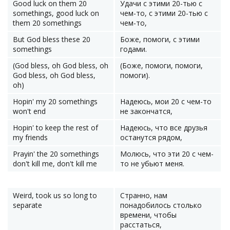
Good luck on them 20
Удачи с этими 20-тью с
somethings, good luck on
чем-то, с этими 20-тью с
them 20 somethings
чем-то,
But God bless these 20
Боже, помоги, с этими
somethings
годами.
(God bless, oh God bless, oh
(Боже, помоги, помоги,
God bless, oh God bless,
помоги).
oh)
Hopin' my 20 somethings
Надеюсь, мои 20 с чем-то
won't end
не закончатся,
Hopin' to keep the rest of
Надеюсь, что все друзья
my friends
останутся рядом,
Prayin' the 20 somethings
Молюсь, что эти 20 с чем-
don't kill me, don't kill me
то не убьют меня.
Weird, took us so long to
Странно, нам
separate
понадобилось столько
времени, чтобы
расстаться,