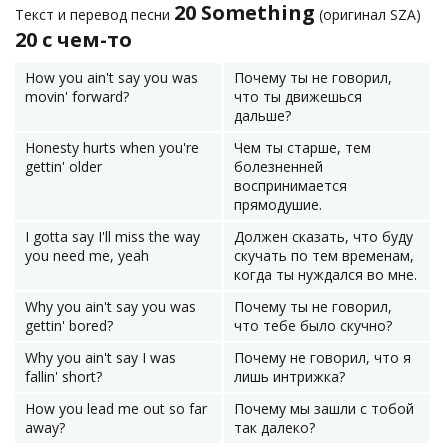
20 Something
Текст и перевод песни
(оригинал SZA)
20 с чем-то
How you ain't say you was
Почему ты не говорил,
movin' forward?
что ты движешься
дальше?
Honesty hurts when you're
Чем ты старше, тем
gettin' older
болезненней
воспринимается
прямодушие.
I gotta say I'll miss the way
Должен сказать, что буду
you need me, yeah
скучать по тем временам,
когда ты нуждался во мне.
Why you ain't say you was
Почему ты не говорил,
gettin' bored?
что тебе было скучно?
Why you ain't say I was
Почему не говорил, что я
fallin' short?
лишь интрижка?
How you lead me out so far
Почему мы зашли с тобой
away?
так далеко?