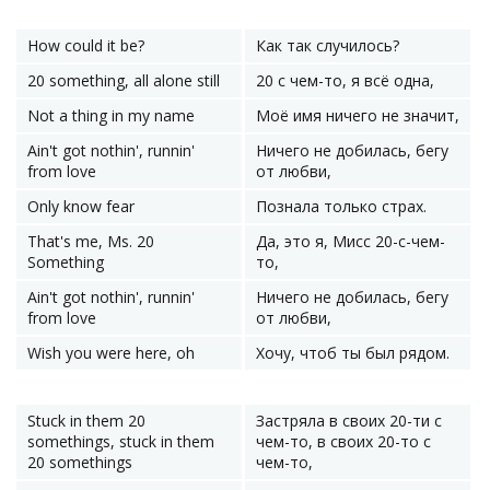
How could it be?
Как так случилось?
20 something, all alone still
20 с чем-то, я всё одна,
Not a thing in my name
Моё имя ничего не значит,
Ain't got nothin', runnin'
Ничего не добилась, бегу
from love
от любви,
Only know fear
Познала только страх.
That's me, Ms. 20
Да, это я, Мисс 20-с-чем-
Something
то,
Ain't got nothin', runnin'
Ничего не добилась, бегу
from love
от любви,
Wish you were here, oh
Хочу, чтоб ты был рядом.
Stuck in them 20
Застряла в своих 20-ти с
somethings, stuck in them
чем-то, в своих 20-то с
20 somethings
чем-то,