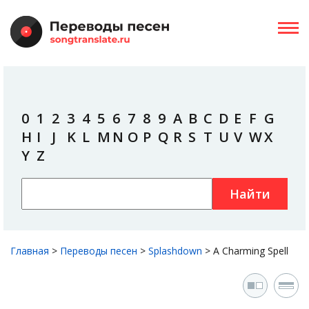
0
1
2
3
4
5
6
7
8
9
A
B
C
D
E
F
G
H
I
J
K
L
M
N
O
P
Q
R
S
T
U
V
W
X
Y
Z
Найти
Главная
>
Переводы песен
>
Splashdown
>
A Charming Spell