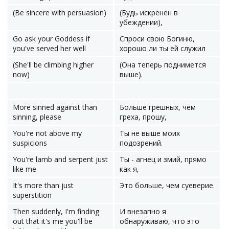
(Be sincere with persuasion)
(Будь искренен в
убеждении),
Go ask your Goddess if
Спроси свою Богиню,
you've served her well
хорошо ли ты ей служил
(She'll be climbing higher
(Она теперь поднимется
now)
выше).
More sinned against than
Больше грешных, чем
sinning, please
греха, прошу,
You're not above my
Ты не выше моих
suspicions
подозрений.
You're lamb and serpent just
Ты - агнец и змий, прямо
like me
как я,
It's more than just
Это больше, чем суеверие.
superstition
Then suddenly, I'm finding
И внезапно я
out that it's me you'll be
обнаруживаю, что это