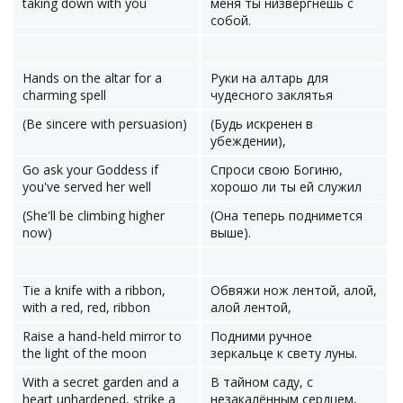
taking down with you
меня ты низвергнешь с
собой.
Hands on the altar for a
Руки на алтарь для
charming spell
чудесного заклятья
(Be sincere with persuasion)
(Будь искренен в
убеждении),
Go ask your Goddess if
Спроси свою Богиню,
you've served her well
хорошо ли ты ей служил
(She'll be climbing higher
(Она теперь поднимется
now)
выше).
Tie a knife with a ribbon,
Обвяжи нож лентой, алой,
with a red, red, ribbon
алой лентой,
Raise a hand-held mirror to
Подними ручное
the light of the moon
зеркальце к свету луны.
With a secret garden and a
В тайном саду, с
heart unhardened, strike a
незакалённым сердцем,