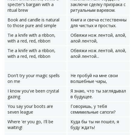
specter's bargain with a
заключи сделку призрака с
ritual brew
ритуальным варевом.
Book and candle is natural
Книга и свеча естественны
to those pure and simple
для чистых и простых.
Tie a knife with a ribbon,
Обвяжи нож лентой, алой,
with a red, red, ribbon
алой лентой,
Tie a knife with a ribbon,
Обвяжи нож лентой, алой,
with a red, red, ribbon
алой лентой...
Don't try your magic spells
Не пробуй на мне свои
on me
волшебные чары,
I know you've been crystal
Я знаю, что ты заглядывал
gazing
в будущее.
You say your boots are
Говоришь, у тебя
seven league
семимильные сапоги?
Where 'er you go, I'll be
Куда бы ты ни пошёл, я
waiting!
буду ждать!