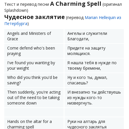
A Charming Spell
Текст и перевод песни
(оригинал
Splashdown)
Чудесное заклятие
(перевод
Marian Hellequin из
Петербурга
)
Angels and Ministers of
Ангелы и служители
Grace
Благодати,
Come defend who's been
Придите на защиту
praying
молящихся.
I've found you wanting by
Я нашла тебя в нужде по
your weight
твоему бремени,
Who did you think you'd be
Ну и кого ты, думал,
saving?
спасаешь?
Then suddenly, you're acting
И внезапно ты действуешь
out of the need to be taking
из нужды кого-то
someone down
низвергнуть.
Hands on the altar for a
Руки на алтарь для
charming spell
чудесного заклятья