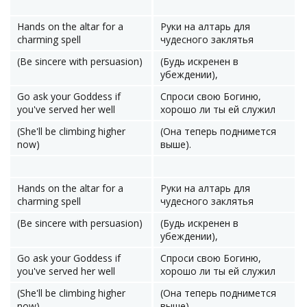
Hands on the altar for a
Руки на алтарь для
charming spell
чудесного заклятья
(Be sincere with persuasion)
(Будь искренен в
убеждении),
Go ask your Goddess if
Спроси свою Богиню,
you've served her well
хорошо ли ты ей служил
(She'll be climbing higher
(Она теперь поднимется
now)
выше).
Hands on the altar for a
Руки на алтарь для
charming spell
чудесного заклятья
(Be sincere with persuasion)
(Будь искренен в
убеждении),
Go ask your Goddess if
Спроси свою Богиню,
you've served her well
хорошо ли ты ей служил
(She'll be climbing higher
(Она теперь поднимется
now)
выше).