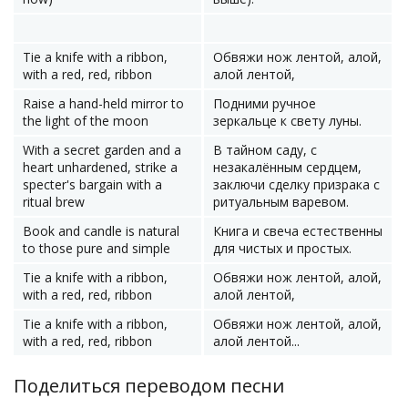
Tie a knife with a ribbon,
Обвяжи нож лентой, алой,
with a red, red, ribbon
алой лентой,
Raise a hand-held mirror to
Подними ручное
the light of the moon
зеркальце к свету луны.
With a secret garden and a
В тайном саду, с
heart unhardened, strike a
незакалённым сердцем,
specter's bargain with a
заключи сделку призрака с
ritual brew
ритуальным варевом.
Book and candle is natural
Книга и свеча естественны
to those pure and simple
для чистых и простых.
Tie a knife with a ribbon,
Обвяжи нож лентой, алой,
with a red, red, ribbon
алой лентой,
Tie a knife with a ribbon,
Обвяжи нож лентой, алой,
with a red, red, ribbon
алой лентой...
Поделиться переводом песни