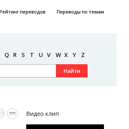
Рейтинг переводов
Переводы по темам
Q
R
S
T
U
V
W
X
Y
Z
Найти
Видео клип