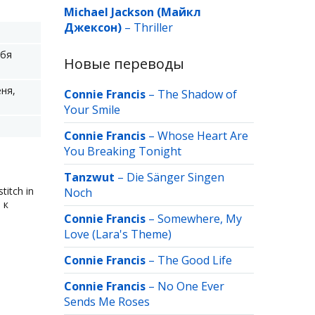
Michael Jackson (Майкл
Джексон)
–
Thriller
ебя
Новые переводы
еня,
Connie Francis
–
The Shadow of
Your Smile
Connie Francis
–
Whose Heart Are
You Breaking Tonight
Tanzwut
–
Die Sänger Singen
itch in
Noch
 к
Connie Francis
–
Somewhere, My
Love (Lara's Theme)
Connie Francis
–
The Good Life
Connie Francis
–
No One Ever
Sends Me Roses