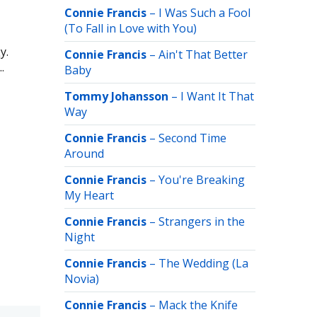
Connie Francis
–
I Was Such a Fool
(To Fall in Love with You)
у.
Connie Francis
–
Ain't That Better
.
Baby
Tommy Johansson
–
I Want It That
Way
Connie Francis
–
Second Time
Around
Connie Francis
–
You're Breaking
My Heart
Connie Francis
–
Strangers in the
Night
Connie Francis
–
The Wedding (La
Novia)
Connie Francis
–
Mack the Knife