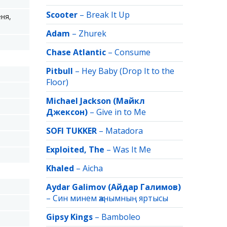
Scooter
–
Break It Up
еня,
Adam
–
Zhurek
Chase Atlantic
–
Consume
Pitbull
–
Hey Baby (Drop It to the
Floor)
Michael Jackson (Майкл
Джексон)
–
Give in to Me
SOFI TUKKER
–
Matadora
Exploited, The
–
Was It Me
Khaled
–
Aicha
Aydar Galimov (Айдар Галимов)
–
Син минем җанымның яртысы
Gipsy Kings
–
Bamboleo