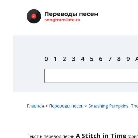
0
1
2
3
4
5
6
7
8
9
Главная
>
Переводы песен
>
Smashing Pumpkins, Th
A Stitch in Time
Текст и перевод песни
(ори