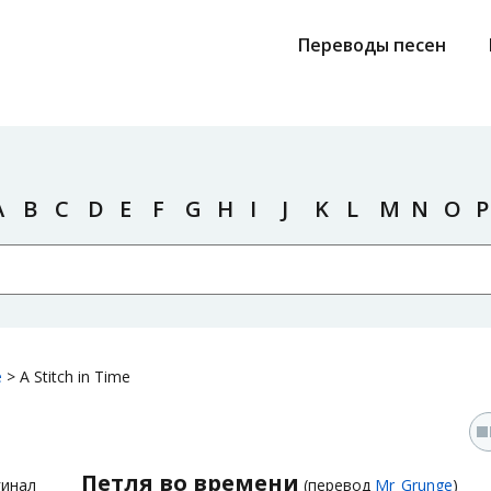
Переводы песен
A
B
C
D
E
F
G
H
I
J
K
L
M
N
O
P
e
>
A Stitch in Time
Петля во времени
гинал
(перевод
Mr_Grunge
)