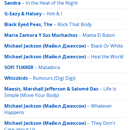
Sandra
–
In the Heat of the Night
G-Eazy & Halsey
–
Him & I
Black Eyed Peas, The
–
Rock That Body
Maria Zamora Y Sus Muchachos
–
Mama El Baion
Michael Jackson (Майкл Джексон)
–
Black Or White
Michael Jackson (Майкл Джексон)
–
Heal the World
SOFI TUKKER
–
Matadora
Whizzkids
–
Rumours (Digi Digi)
Maesic, Marshall Jefferson & Salomé Das
–
Life Is
Simple (Move Your Body)
Michael Jackson (Майкл Джексон)
–
Whatever
Happens
Michael Jackson (Майкл Джексон)
–
They Don't
Care about Us