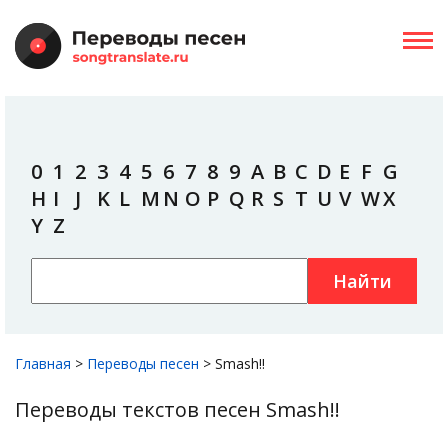
0
1
2
3
4
5
6
7
8
9
A
B
C
D
E
F
G
H
I
J
K
L
M
N
O
P
Q
R
S
T
U
V
W
X
Y
Z
Найти
Главная
>
Переводы песен
>
Smash!!
Переводы текстов песен Smash!!