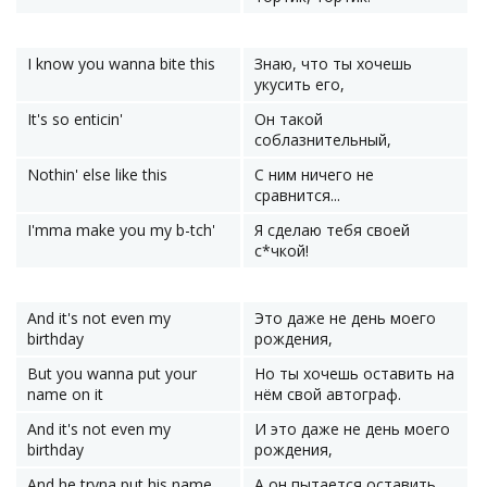
I know you wanna bite this
Знаю, что ты хочешь
укусить его,
It's so enticin'
Он такой
соблазнительный,
Nothin' else like this
С ним ничего не
сравнится...
I'mma make you my b-tch'
Я сделаю тебя своей
с*чкой!
And it's not even my
Это даже не день моего
birthday
рождения,
But you wanna put your
Но ты хочешь оставить на
name on it
нём свой автограф.
And it's not even my
И это даже не день моего
birthday
рождения,
And he tryna put his name
А он пытается оставить