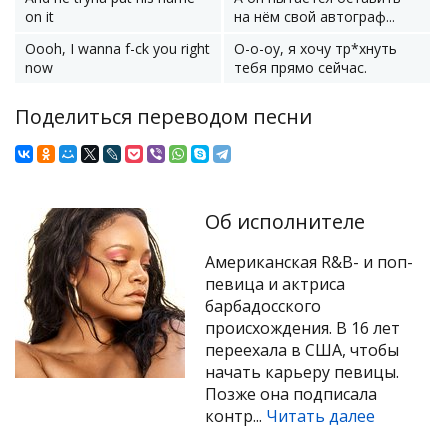
on it
на нём свой автограф...
Oooh, I wanna f-ck you right
О-о-оу, я хочу тр*хнуть
now
тебя прямо сейчас.
Поделиться переводом песни
Об исполнителе
Американская R&B- и поп-
певица и актриса
барбадосского
происхождения. В 16 лет
переехала в США, чтобы
начать карьеру певицы.
Позже она подписала
контр...
Читать далее