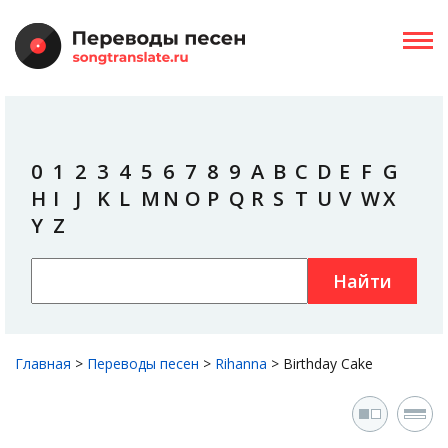
0
1
2
3
4
5
6
7
8
9
A
B
C
D
E
F
G
H
I
J
K
L
M
N
O
P
Q
R
S
T
U
V
W
X
Y
Z
Найти
Главная
>
Переводы песен
>
Rihanna
>
Birthday Cake