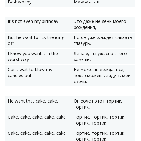
Ba-ba-baby
Ма-а-а-лыш.
It's not even my birthday
Это даже не день моего
рождения,
But he want to lick the icing
Но он уже жаждет слизать
off
глазурь.
I know you want it in the
Я знаю, ты ужасно этого
worst way
хочешь,
Can't wait to blow my
Не можешь дождаться,
candles out
пока сможешь задуть мои
свечи.
He want that cake, cake,
Он хочет этот тортик,
тортик,
Cake, cake, cake, cake, cake
Тортик, тортик, тортик,
тортик, тортик,
Cake, cake, cake, cake, cake
Тортик, тортик, тортик,
тортик, тортик,