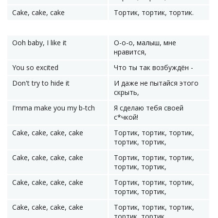
Cake, cake, cake
Тортик, тортик, тортик.
Ooh baby, I like it
О-о-о, малыш, мне
нравится,
You so excited
Что ты так возбуждён -
Don't try to hide it
И даже не пытайся этого
скрыть,
I'mma make you my b-tch
Я сделаю тебя своей
с*чкой!
Cake, cake, cake, cake
Тортик, тортик, тортик,
тортик, тортик,
Cake, cake, cake, cake
Тортик, тортик, тортик,
тортик, тортик,
Cake, cake, cake, cake
Тортик, тортик, тортик,
тортик, тортик,
Cake, cake, cake, cake
Тортик, тортик, тортик,
тортик, тортик.