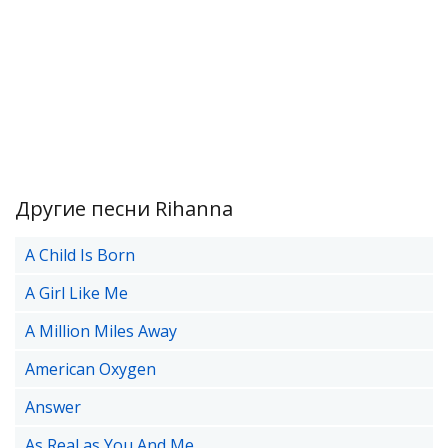
Другие песни Rihanna
A Child Is Born
A Girl Like Me
A Million Miles Away
American Oxygen
Answer
As Real as You And Me