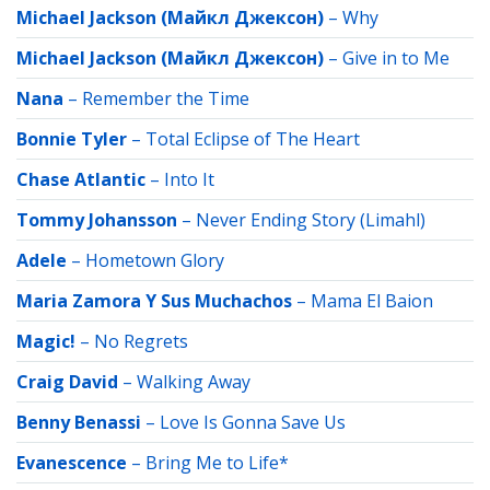
Michael Jackson (Майкл Джексон)
–
Why
Michael Jackson (Майкл Джексон)
–
Give in to Me
Nana
–
Remember the Time
Bonnie Tyler
–
Total Eclipse of The Heart
Chase Atlantic
–
Into It
Tommy Johansson
–
Never Ending Story (Limahl)
Adele
–
Hometown Glory
Maria Zamora Y Sus Muchachos
–
Mama El Baion
Magic!
–
No Regrets
Craig David
–
Walking Away
Benny Benassi
–
Love Is Gonna Save Us
Evanescence
–
Bring Me to Life*