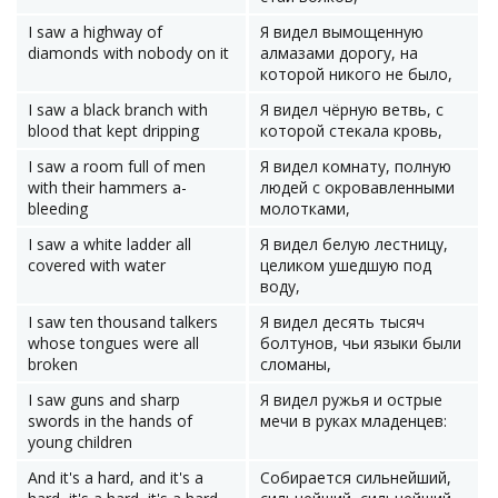
I saw a highway of
Я видел вымощенную
diamonds with nobody on it
алмазами дорогу, на
которой никого не было,
I saw a black branch with
Я видел чёрную ветвь, с
blood that kept dripping
которой стекала кровь,
I saw a room full of men
Я видел комнату, полную
with their hammers a-
людей с окровавленными
bleeding
молотками,
I saw a white ladder all
Я видел белую лестницу,
covered with water
целиком ушедшую под
воду,
I saw ten thousand talkers
Я видел десять тысяч
whose tongues were all
болтунов, чьи языки были
broken
сломаны,
I saw guns and sharp
Я видел ружья и острые
swords in the hands of
мечи в руках младенцев:
young children
And it's a hard, and it's a
Собирается сильнейший,