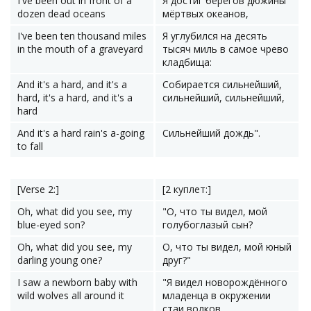
I've been out in front of a
Я достиг берегов дюжины
dozen dead oceans
мёртвых океанов,
I've been ten thousand miles
Я углубился на десять
in the mouth of a graveyard
тысяч миль в самое чрево
кладбища:
And it's a hard, and it's a
Собирается сильнейший,
hard, it's a hard, and it's a
сильнейший, сильнейший,
hard
And it's a hard rain's a-going
Сильнейший дождь".
to fall
[Verse 2:]
[2 куплет:]
Oh, what did you see, my
"О, что ты видел, мой
blue-eyed son?
голубоглазый сын?
Oh, what did you see, my
О, что ты видел, мой юный
darling young one?
друг?"
I saw a newborn baby with
"Я видел новорождённого
wild wolves all around it
младенца в окружении
стаи волков,