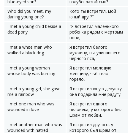
blue-eyed son?
голубоглазый сын?
Who did you meet, my
Кого ты встретил, мой
darling young one?
юный друг?"
I met a young child beside a
"Я встретил маленького
dead pony
ребенка рядом с мёртвым
пони,
I met a white man who
Я встретил белого
walked a black dog
мужчину, выгуливавшего
чёрного пса,
I met a young woman
Я встретил молодую
whose body was burning
женщину, чьё тело
горело,
I met a young girl, she gave
Я встретил юную девушку,
me a rainbow
она подарила мне радугу.
I met one man who was
Я встретил одного
wounded in love
человека, у которого был
шрам от любви,
I met another man who was
Я встретил другого, у
wounded with hatred
которого был шрам от