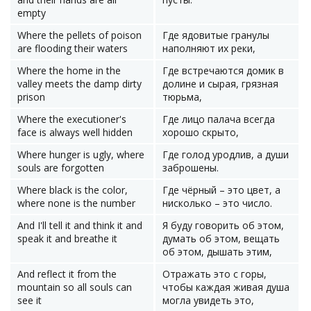
empty
Where the pellets of poison
Где ядовитые гранулы
are flooding their waters
наполняют их реки,
Where the home in the
Где встречаются домик в
valley meets the damp dirty
долине и сырая, грязная
prison
тюрьма,
Where the executioner's
Где лицо палача всегда
face is always well hidden
хорошо скрыто,
Where hunger is ugly, where
Где голод уродлив, а души
souls are forgotten
заброшены.
Where black is the color,
Где чёрный – это цвет, а
where none is the number
нисколько – это число.
And I'll tell it and think it and
Я буду говорить об этом,
speak it and breathe it
думать об этом, вещать
об этом, дышать этим,
And reflect it from the
Отражать это с горы,
mountain so all souls can
чтобы каждая живая душа
see it
могла увидеть это,