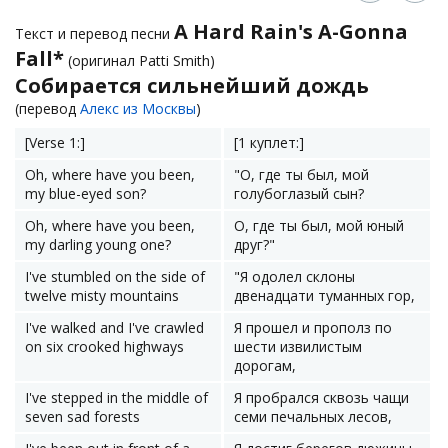
A Hard Rain's A-Gonna
Текст и перевод песни
Fall*
(оригинал Patti Smith)
Собирается сильнейший дождь
(перевод
Алекс из Москвы
)
[Verse 1:]
[1 куплет:]
Oh, where have you been,
"О, где ты был, мой
my blue-eyed son?
голубоглазый сын?
Oh, where have you been,
О, где ты был, мой юный
my darling young one?
друг?"
I've stumbled on the side of
"Я одолел склоны
twelve misty mountains
двенадцати туманных гор,
I've walked and I've crawled
Я прошел и прополз по
on six crooked highways
шести извилистым
дорогам,
I've stepped in the middle of
Я пробрался сквозь чащи
seven sad forests
семи печальных лесов,