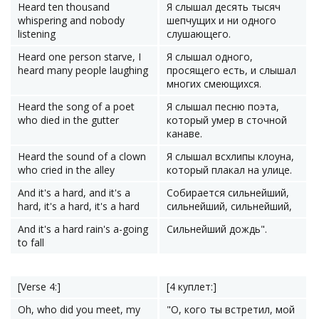
Heard ten thousand
Я слышал десять тысяч
whispering and nobody
шепчущих и ни одного
listening
слушающего.
Heard one person starve, I
Я слышал одного,
heard many people laughing
просящего есть, и слышал
многих смеющихся.
Heard the song of a poet
Я слышал песню поэта,
who died in the gutter
который умер в сточной
канаве.
Heard the sound of a clown
Я слышал всхлипы клоуна,
who cried in the alley
который плакал на улице.
And it's a hard, and it's a
Собирается сильнейший,
hard, it's a hard, it's a hard
сильнейший, сильнейший,
And it's a hard rain's a-going
Сильнейший дождь".
to fall
[Verse 4:]
[4 куплет:]
Oh, who did you meet, my
"О, кого ты встретил, мой