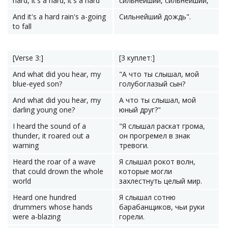
hard, it's a hard, it's a hard
сильнейший, сильнейший,
And it's a hard rain's a-going
Сильнейший дождь".
to fall
[Verse 3:]
[3 куплет:]
And what did you hear, my
"А что ты слышал, мой
blue-eyed son?
голубоглазый сын?
And what did you hear, my
А что ты слышал, мой
darling young one?
юный друг?"
I heard the sound of a
"Я слышал раскат грома,
thunder, it roared out a
он прогремел в знак
warning
тревоги.
Heard the roar of a wave
Я слышал рокот волн,
that could drown the whole
которые могли
world
захлестнуть целый мир.
Heard one hundred
Я слышал сотню
drummers whose hands
барабанщиков, чьи руки
were a-blazing
горели.