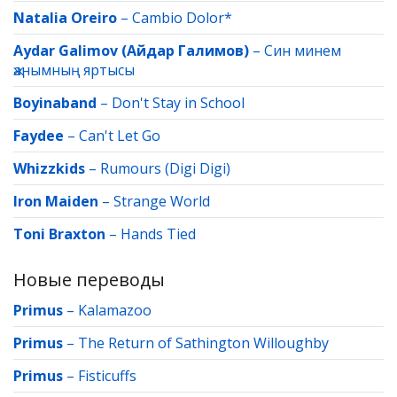
Natalia Oreiro
–
Cambio Dolor*
Aydar Galimov (Айдар Галимов)
–
Син минем
җанымның яртысы
Boyinaband
–
Don't Stay in School
Faydee
–
Can't Let Go
Whizzkids
–
Rumours (Digi Digi)
Iron Maiden
–
Strange World
Toni Braxton
–
Hands Tied
Новые переводы
Primus
–
Kalamazoo
Primus
–
The Return of Sathington Willoughby
Primus
–
Fisticuffs