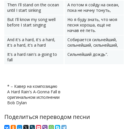
Then I'll stand on the ocean
А потом я сойду на океан,
until I start sinking
пока не начну тонуть,
But I'll know my song well
Но я буду знать, что моя
before I start singing
песня хороша, ещё не
начав её петь.
And it's a hard, it's a hard,
Собирается сильнейший,
it's a hard, it's a hard
сильнейший, сильнейший,
It's a hard rain's a-going to
Сильнейший дождь".
fall
* – Кавер на композицию
A Hard Rain's A-Gonna Fall в
оригинальном исполнении
Bob Dylan
Поделиться переводом песни