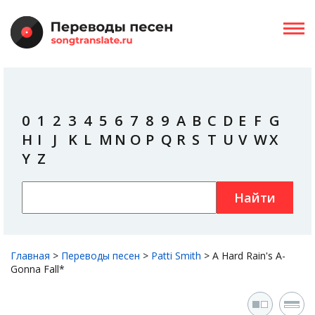
0
1
2
3
4
5
6
7
8
9
A
B
C
D
E
F
G
H
I
J
K
L
M
N
O
P
Q
R
S
T
U
V
W
X
Y
Z
Найти
Главная
>
Переводы песен
>
Patti Smith
>
A Hard Rain's A-
Gonna Fall*