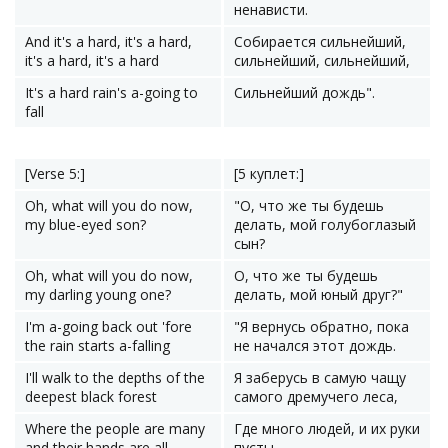
ненависти.
And it's a hard, it's a hard,
Собирается сильнейший,
it's a hard, it's a hard
сильнейший, сильнейший,
It's a hard rain's a-going to
Сильнейший дождь".
fall
[Verse 5:]
[5 куплет:]
Oh, what will you do now,
"О, что же ты будешь
my blue-eyed son?
делать, мой голубоглазый
сын?
Oh, what will you do now,
О, что же ты будешь
my darling young one?
делать, мой юный друг?"
I'm a-going back out 'fore
"Я вернусь обратно, пока
the rain starts a-falling
не начался этот дождь.
I'll walk to the depths of the
Я заберусь в самую чащу
deepest black forest
самого дремучего леса,
Where the people are many
Где много людей, и их руки
and their hands are all
пусты.