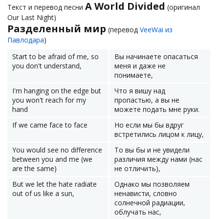
A World Divided
Текст и перевод песни
(оригинал
Our Last Night)
Разделенный мир
(перевод
VeeWai из
Павлодара
)
Start to be afraid of me, so
Вы начинаете опасаться
you don't understand,
меня и даже не
понимаете,
I'm hanging on the edge but
Что я вишу над
you won't reach for my
пропастью, а вы не
hand
можете подать мне руки.
If we came face to face
Но если мы бы вдруг
встретились лицом к лицу,
You would see no difference
То вы бы и не увидели
between you and me (we
различия между нами (нас
are the same)
не отличить),
But we let the hate radiate
Однако мы позволяем
out of us like a sun,
ненависти, словно
солнечной радиации,
облучать нас,