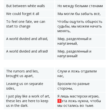
But between white walls
Но между белыми стенами
We could forget it all
Мы могли бы забыть всё,
To feel one fate, we can
Чтобы ощутить общность
start to change
судьбы, мы можем начать
менять,
A world divided and afraid,
Мир, разделённый и
напуганный,
A world divided and afraid!
Мир, разделённый и
напуганный!
The rumors and lies,
Слухи и ложь отдалили
brought us apart,
нас,
Leaving us on separate
Бросили по разные
sides,
стороны,
I just play like a work of art,
Я лишь мастерски играю,
these lies are here to keep
1
эта ложь нужна, чтобы
us in the dark.
мы остались во тьме.