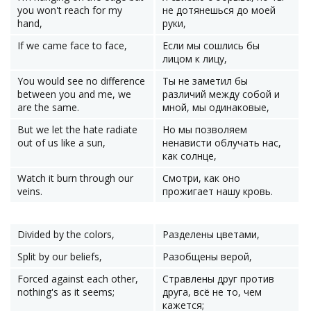
you won't reach for my
не дотянешься до моей
hand,
руки,
If we came face to face,
Если мы сошлись бы
лицом к лицу,
You would see no difference
Ты не заметил бы
between you and me, we
различий между собой и
are the same.
мной, мы одинаковые,
But we let the hate radiate
Но мы позволяем
out of us like a sun,
ненависти облучать нас,
как солнце,
Watch it burn through our
Смотри, как оно
veins.
прожигает нашу кровь.
Divided by the colors,
Разделены цветами,
Split by our beliefs,
Разобщены верой,
Forced against each other,
Стравлены друг против
nothing's as it seems;
друга, всё не то, чем
кажется;