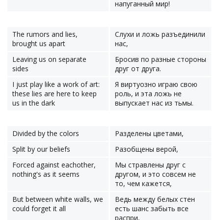
напуганный мир!
The rumors and lies,
Слухи и ложь разъединили
brought us apart
нас,
Leaving us on separate
Бросив по разные стороны
sides
друг от друга.
I just play like a work of art:
Я виртуозно играю свою
these lies are here to keep
роль, и эта ложь не
us in the dark
выпускает нас из тьмы.
Divided by the colors
Разделены цветами,
Split by our beliefs
Разобщены верой,
Forced against eachother,
Мы стравлены друг с
nothing's as it seems
другом, и это совсем не
то, чем кажется,
But between white walls, we
Ведь между белых стен
could forget it all
есть шанс забыть все
распри,