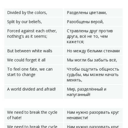
Divided by the colors,
Разделены цветами,
Split by our beliefs,
Разобщены верой,
Forced against each other,
Стравлены друг против
nothing's as it seems;
друга, всё не то, чем
кажется;
But between white walls
Но между белыми стенами
We could forget it all
Мы могли бы забыть всё,
To feel one fate, we can
Чтобы ощутить общность
start to change
судьбы, мы можем начать
менять,
A world divided and afraid!
Мир, разделённый и
напуганный!
We need to break the cycle
Нам нужно разорвать круг
of hate!
ненависти!
We need to break the cycle
Нам нужно разорвать круг