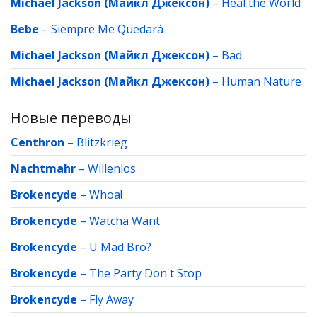
Michael Jackson (Майкл Джексон)
–
Heal the World
Bebe
–
Siempre Me Quedará
Michael Jackson (Майкл Джексон)
–
Bad
Michael Jackson (Майкл Джексон)
–
Human Nature
Новые переводы
Centhron
–
Blitzkrieg
Nachtmahr
–
Willenlos
Brokencyde
–
Whoa!
Brokencyde
–
Watcha Want
Brokencyde
–
U Mad Bro?
Brokencyde
–
The Party Don't Stop
Brokencyde
–
Fly Away