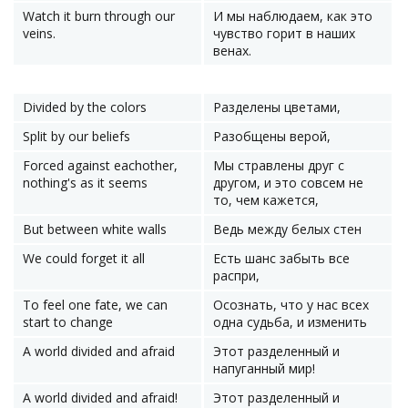
Watch it burn through our
И мы наблюдаем, как это
veins.
чувство горит в наших
венах.
Divided by the colors
Разделены цветами,
Split by our beliefs
Разобщены верой,
Forced against eachother,
Мы стравлены друг с
nothing's as it seems
другом, и это совсем не
то, чем кажется,
But between white walls
Ведь между белых стен
We could forget it all
Есть шанс забыть все
распри,
To feel one fate, we can
Осознать, что у нас всех
start to change
одна судьба, и изменить
A world divided and afraid
Этот разделенный и
напуганный мир!
A world divided and afraid!
Этот разделенный и