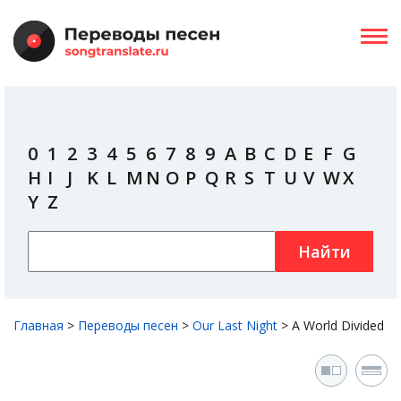
0
1
2
3
4
5
6
7
8
9
A
B
C
D
E
F
G
H
I
J
K
L
M
N
O
P
Q
R
S
T
U
V
W
X
Y
Z
Найти
Главная
>
Переводы песен
>
Our Last Night
>
A World Divided