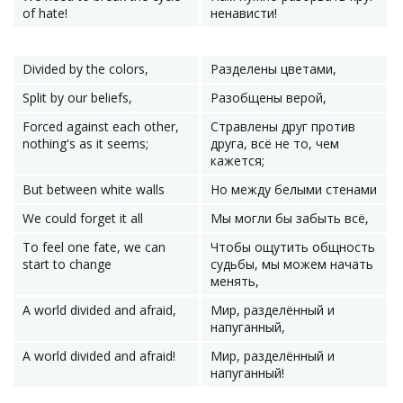
of hate!
ненависти!
Divided by the colors,
Разделены цветами,
Split by our beliefs,
Разобщены верой,
Forced against each other,
Стравлены друг против
nothing's as it seems;
друга, всё не то, чем
кажется;
But between white walls
Но между белыми стенами
We could forget it all
Мы могли бы забыть всё,
To feel one fate, we can
Чтобы ощутить общность
start to change
судьбы, мы можем начать
менять,
A world divided and afraid,
Мир, разделённый и
напуганный,
A world divided and afraid!
Мир, разделённый и
напуганный!