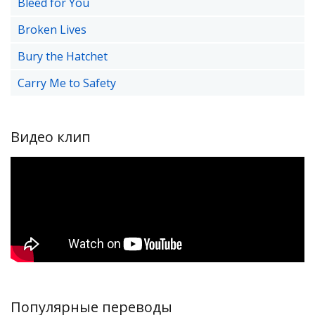
Bleed for You
Broken Lives
Bury the Hatchet
Carry Me to Safety
Видео клип
Популярные переводы