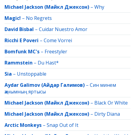
Michael Jackson (Майкл Джексон)
–
Why
Magic!
–
No Regrets
David Bisbal
–
Cuidar Nuestro Amor
Ricchi E Poveri
–
Come Vorrei
Bomfunk MC's
–
Freestyler
Rammstein
–
Du Hast*
Sia
–
Unstoppable
Aydar Galimov (Айдар Галимов)
–
Син минем
җанымның яртысы
Michael Jackson (Майкл Джексон)
–
Black Or White
Michael Jackson (Майкл Джексон)
–
Dirty Diana
Arctic Monkeys
–
Snap Out of It