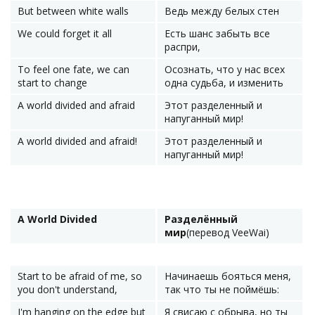
But between white walls
Ведь между белых стен
We could forget it all
Есть шанс забыть все
распри,
To feel one fate, we can
Осознать, что у нас всех
start to change
одна судьба, и изменить
A world divided and afraid
Этот разделенный и
напуганный мир!
A world divided and afraid!
Этот разделенный и
напуганный мир!
A World Divided
Разделённый
мир
(перевод VeeWai)
Start to be afraid of me, so
Начинаешь бояться меня,
you don't understand,
так что ты не поймёшь:
I'm hanging on the edge but
Я свисаю с обрыва, но ты