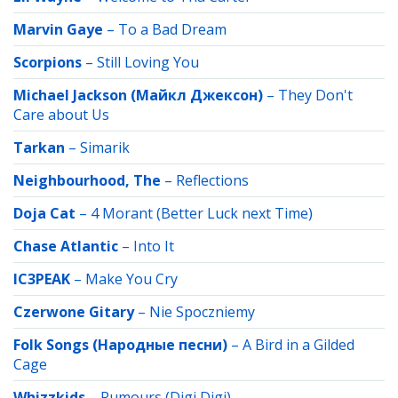
Marvin Gaye
–
To a Bad Dream
Scorpions
–
Still Loving You
Michael Jackson (Майкл Джексон)
–
They Don't
Care about Us
Tarkan
–
Simarik
Neighbourhood, The
–
Reflections
Doja Cat
–
4 Morant (Better Luck next Time)
Chase Atlantic
–
Into It
IC3PEAK
–
Make You Cry
Czerwone Gitary
–
Nie Spoczniemy
Folk Songs (Народные песни)
–
A Bird in a Gilded
Cage
Whizzkids
–
Rumours (Digi Digi)