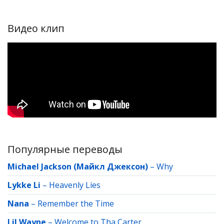
Видео клип
Популярные переводы
Michael Jackson (Майкл Джексон)
–
Why
Lykke Li
–
Heavenly Lies
Nana
–
Remember the Time
Lil Wayne
–
Welcome to Tha Carter