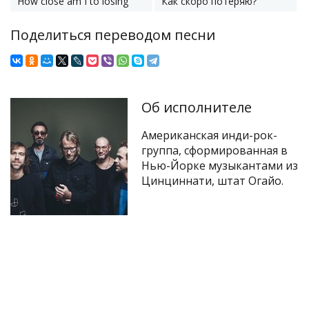
How close am I to losing
Как скоро потеряю?
Поделиться переводом песни
Об исполнителе
Американская инди-рок-
группа, сформированная в
Нью-Йорке музыкантами из
Цинциннати, штат Огайо.