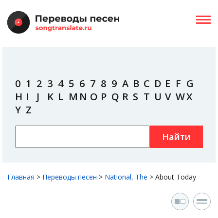
0
1
2
3
4
5
6
7
8
9
A
B
C
D
E
F
G
H
I
J
K
L
M
N
O
P
Q
R
S
T
U
V
W
X
Y
Z
Найти
Главная
>
Переводы песен
>
National, The
>
About Today