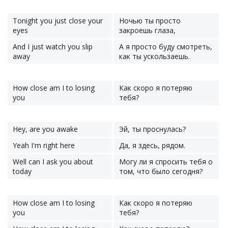
Tonight you just close your
Ночью ты просто
eyes
закроешь глаза,
And I just watch you slip
А я просто буду смотреть,
away
как ты ускользаешь.
How close am I to losing
Как скоро я потеряю
you
тебя?
Hey, are you awake
Эй, ты проснулась?
Yeah I'm right here
Да, я здесь, рядом.
Well can I ask you about
Могу ли я спросить тебя о
today
том, что было сегодня?
How close am I to losing
Как скоро я потеряю
you
тебя?