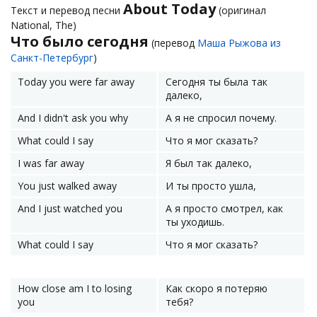
About Today
Текст и перевод песни
(оригинал
National, The)
Что было сегодня
(перевод
Маша Рыжова из
Санкт-Петербург
)
Today you were far away
Сегодня ты была так
далеко,
And I didn't ask you why
А я не спросил почему.
What could I say
Что я мог сказать?
I was far away
Я был так далеко,
You just walked away
И ты просто ушла,
And I just watched you
А я просто смотрел, как
ты уходишь.
What could I say
Что я мог сказать?
How close am I to losing
Как скоро я потеряю
you
тебя?