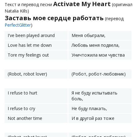
Activate My Heart
Текст и перевод песни
(оригинал
Natalia Kills)
Заставь мое сердце работать
(перевод
PerfectGlitter
)
I've been played around
Меня обыграли,
Love has let me down
Любовь меня подвела,
Tore my feelings out
Уничтожила мои чувства
(Robot, robot lover)
(Робот, робот-любовник)
I refuse to hurt
Я не буду испытывать
боль,
I refuse to cry
Не буду плакать,
Not another time
И в другой раз тоже