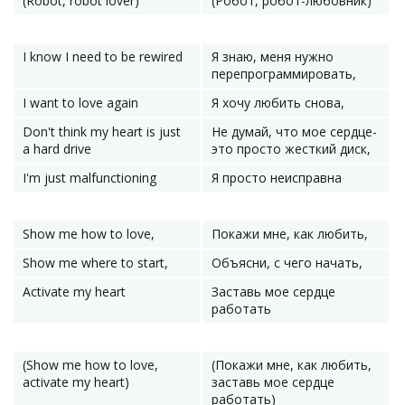
(Robot, robot lover)
(Робот, робот-любовник)
I know I need to be rewired
Я знаю, меня нужно
перепрограммировать,
I want to love again
Я хочу любить снова,
Don't think my heart is just
Не думай, что мое сердце-
a hard drive
это просто жесткий диск,
I'm just malfunctioning
Я просто неисправна
Show me how to love,
Покажи мне, как любить,
Show me where to start,
Объясни, с чего начать,
Activate my heart
Заставь мое сердце
работать
(Show me how to love,
(Покажи мне, как любить,
activate my heart)
заставь мое сердце
работать)