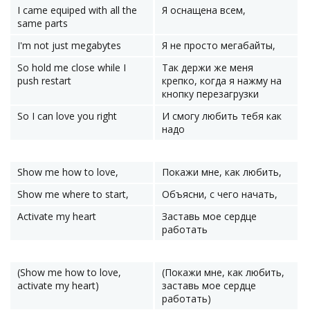
I came equiped with all the
Я оснащена всем,
same parts
I'm not just megabytes
Я не просто мегабайты,
So hold me close while I
Так держи же меня
push restart
крепко, когда я нажму на
кнопку перезагрузки
So I can love you right
И смогу любить тебя как
надо
Show me how to love,
Покажи мне, как любить,
Show me where to start,
Объясни, с чего начать,
Activate my heart
Заставь мое сердце
работать
(Show me how to love,
(Покажи мне, как любить,
activate my heart)
заставь мое сердце
работать)