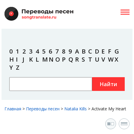
0
1
2
3
4
5
6
7
8
9
A
B
C
D
E
F
G
H
I
J
K
L
M
N
O
P
Q
R
S
T
U
V
W
X
Y
Z
Найти
Главная
>
Переводы песен
>
Natalia Kills
>
Activate My Heart