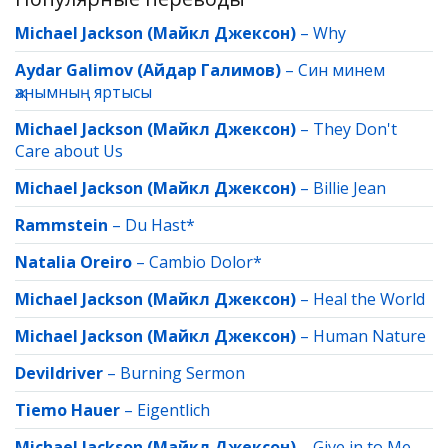
Michael Jackson (Майкл Джексон)
–
Why
Aydar Galimov (Айдар Галимов)
–
Син минем
җанымның яртысы
Michael Jackson (Майкл Джексон)
–
They Don't
Care about Us
Michael Jackson (Майкл Джексон)
–
Billie Jean
Rammstein
–
Du Hast*
Natalia Oreiro
–
Cambio Dolor*
Michael Jackson (Майкл Джексон)
–
Heal the World
Michael Jackson (Майкл Джексон)
–
Human Nature
Devildriver
–
Burning Sermon
Tiemo Hauer
–
Eigentlich
Michael Jackson (Майкл Джексон)
–
Give in to Me