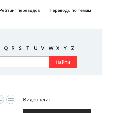
Рейтинг переводов
Переводы по темам
Q
R
S
T
U
V
W
X
Y
Z
Найти
Видео клип