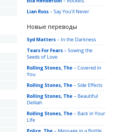
Ella Henderson
–
Rockets
Lian Ross
–
Say You'll Never
Новые переводы
Syd Matters
–
In the Darkness
Tears For Fears
–
Sowing the
Seeds of Love
Rolling Stones, The
–
Covered in
You
Rolling Stones, The
–
Side Effects
Rolling Stones, The
–
Beautiful
Delilah
Rolling Stones, The
–
Back in Your
Life
Police, The
–
Message in a Bottle