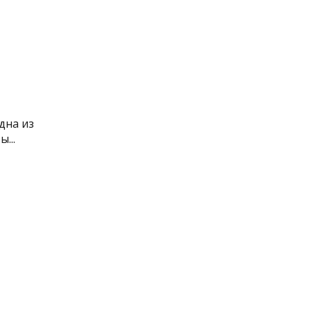
дна из
...