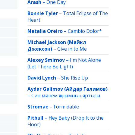
Arash
–
One Day
Bonnie Tyler
–
Total Eclipse of The
Heart
Natalia Oreiro
–
Cambio Dolor*
Michael Jackson (Майкл
Джексон)
–
Give in to Me
Alexey Smirnov
–
I'm Not Alone
(Let There Be Light)
David Lynch
–
She Rise Up
Aydar Galimov (Айдар Галимов)
–
Син минем җанымның яртысы
Stromae
–
Formidable
Pitbull
–
Hey Baby (Drop It to the
Floor)