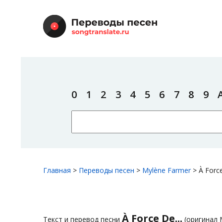
0
1
2
3
4
5
6
7
8
9
Главная
>
Переводы песен
>
Mylène Farmer
>
À Force
À Force De...
Текст и перевод песни
(оригинал 