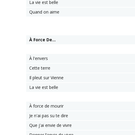
La vie est belle
Quand on aime
À Force De...
À l'envers
Cette terre
Il pleut sur Vienne
La vie est belle
À force de mourir
Je n'ai pas su te dire
Que j'ai envie de vivre
Donner l'envie de vivre