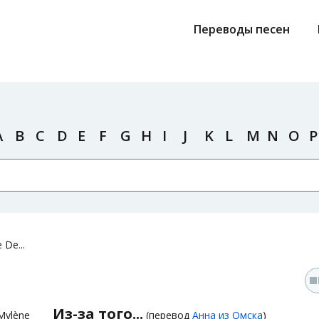
Переводы песен
A
B
C
D
E
F
G
H
I
J
K
L
M
N
O
P
 De...
Из-за того...
Mylène
(перевод
Анна из Омска
)