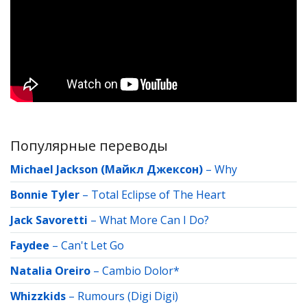
Популярные переводы
Michael Jackson (Майкл Джексон)
–
Why
Bonnie Tyler
–
Total Eclipse of The Heart
Jack Savoretti
–
What More Can I Do?
Faydee
–
Can't Let Go
Natalia Oreiro
–
Cambio Dolor*
Whizzkids
–
Rumours (Digi Digi)