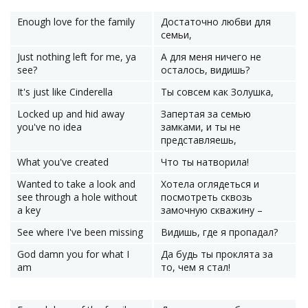
Enough love for the family
Достаточно любви для
семьи,
Just nothing left for me, ya
А для меня ничего не
see?
осталось, видишь?
It's just like Cinderella
Ты совсем как Золушка,
Locked up and hid away
Запертая за семью
you've no idea
замками, и ты не
представляешь,
What you've created
Что ты натворила!
Wanted to take a look and
Хотела оглядеться и
see through a hole without
посмотреть сквозь
a key
замочную скважину –
See where I've been missing
Видишь, где я пропадал?
God damn you for what I
Да будь ты проклята за
am
то, чем я стал!