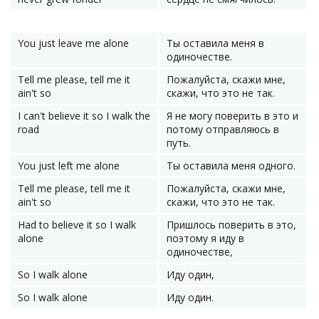
You just leave me alone
Ты оставила меня в
одиночестве.
Tell me please, tell me it
Пожалуйста, скажи мне,
ain't so
скажи, что это не так.
I can't believe it so I walk the
Я не могу поверить в это и
road
потому отправляюсь в
путь.
You just left me alone
Ты оставила меня одного.
Tell me please, tell me it
Пожалуйста, скажи мне,
ain't so
скажи, что это не так.
Had to believe it so I walk
Пришлось поверить в это,
alone
поэтому я иду в
одиночестве,
So I walk alone
Иду один,
So I walk alone
Иду один.