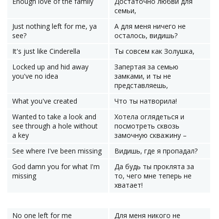
Enough love of the family
Достаточно любви для
семьи,
Just nothing left for me, ya
А для меня ничего не
see?
осталось, видишь?
It's just like Cinderella
Ты совсем как Золушка,
Locked up and hid away
Запертая за семью
you've no idea
замками, и ты не
представляешь,
What you've created
Что ты натворила!
Wanted to take a look and
Хотела оглядеться и
see through a hole without
посмотреть сквозь
a key
замочную скважину –
See where I've been missing
Видишь, где я пропадал?
God damn you for what I'm
Да будь ты проклята за
missing
то, чего мне теперь не
хватает!
No one left for me
Для меня никого не