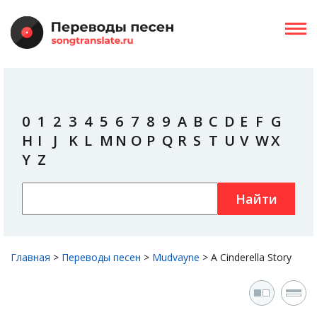
0
1
2
3
4
5
6
7
8
9
A
B
C
D
E
F
G
H
I
J
K
L
M
N
O
P
Q
R
S
T
U
V
W
X
Y
Z
Найти
Главная
>
Переводы песен
>
Mudvayne
>
A Cinderella Story