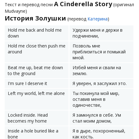
A Cinderella Story
Текст и перевод песни
(оригинал
Mudvayne)
История Золушки
(перевод
Катерина
)
Hold me back and hold me
Удержи меня и держи в
down
подчинении,
Hold me close then push me
Позволь мне
around
приблизиться и помыкай
мной.
Beat me up, beat me down
Избей меня и свали на
to the ground
землю.
I'm sure I deserve it
Я уверен, я заслужил это.
Left my world, left me alone
Ты покинула мой мир,
оставив меня в
одиночестве,
Locked inside. Head
Я замкнулся в себе. Ум
becomes my home
стал моим домом,
Inside a hole buried like a
Я в дыре, похороненный,
bone
как кость.