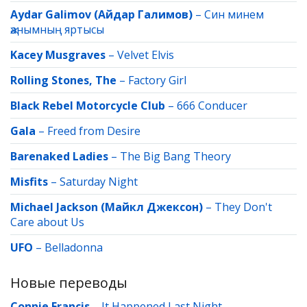
Aydar Galimov (Айдар Галимов)
–
Син минем
җанымның яртысы
Kacey Musgraves
–
Velvet Elvis
Rolling Stones, The
–
Factory Girl
Black Rebel Motorcycle Club
–
666 Conducer
Gala
–
Freed from Desire
Barenaked Ladies
–
The Big Bang Theory
Misfits
–
Saturday Night
Michael Jackson (Майкл Джексон)
–
They Don't
Care about Us
UFO
–
Belladonna
Новые переводы
Connie Francis
–
It Happened Last Night