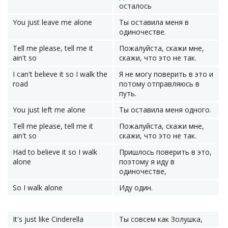
осталось
You just leave me alone
Ты оставила меня в
одиночестве.
Tell me please, tell me it
Пожалуйста, скажи мне,
ain't so
скажи, что это не так.
I can't believe it so I walk the
Я не могу поверить в это и
road
потому отправляюсь в
путь.
You just left me alone
Ты оставила меня одного.
Tell me please, tell me it
Пожалуйста, скажи мне,
ain't so
скажи, что это не так.
Had to believe it so I walk
Пришлось поверить в это,
alone
поэтому я иду в
одиночестве,
So I walk alone
Иду один.
It's just like Cinderella
Ты совсем как Золушка,