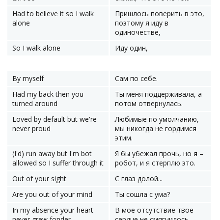
Had to believe it so I walk
Пришлось поверить в это,
alone
поэтому я иду в
одиночестве,
So I walk alone
Иду один,
By myself
Сам по себе.
Had my back then you
Ты меня поддерживала, а
turned around
потом отвернулась.
Loved by default but we're
Любимые по умолчанию,
never proud
мы никогда не гордимся
этим.
(I'd) run away but I'm bot
Я бы убежал прочь, но я –
allowed so I suffer through it
робот, и я стерплю это.
Out of your sight
С глаз долой...
Are you out of your mind
Ты сошла с ума?
In my absence your heart
В мое отсутствие твое
never grew fonder
сердце не смягчилось.