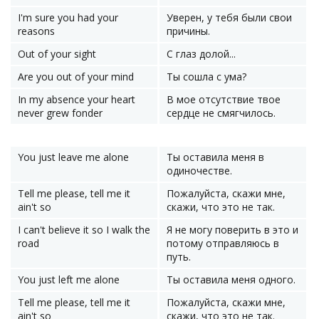
I'm sure you had your
Уверен, у тебя были свои
reasons
причины.
Out of your sight
С глаз долой...
Are you out of your mind
Ты сошла с ума?
In my absence your heart
В мое отсутствие твое
never grew fonder
сердце не смягчилось.
You just leave me alone
Ты оставила меня в
одиночестве.
Tell me please, tell me it
Пожалуйста, скажи мне,
ain't so
скажи, что это не так.
I can't believe it so I walk the
Я не могу поверить в это и
road
потому отправляюсь в
путь.
You just left me alone
Ты оставила меня одного.
Tell me please, tell me it
Пожалуйста, скажи мне,
ain't so
скажи, что это не так.