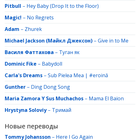
Pitbull
–
Hey Baby (Drop It to the Floor)
Magic!
–
No Regrets
Adam
–
Zhurek
Michael Jackson (Майкл Джексон)
–
Give in to Me
Василя Фаттахова
–
Туган як
Dominic Fike
–
Babydoll
Carla's Dreams
–
Sub Pielea Mea | #eroină
Gunther
–
Ding Dong Song
Maria Zamora Y Sus Muchachos
–
Mama El Baion
Hrystyna Soloviy
–
Тримай
Новые переводы
Tommy Johansson
–
Here I Go Again