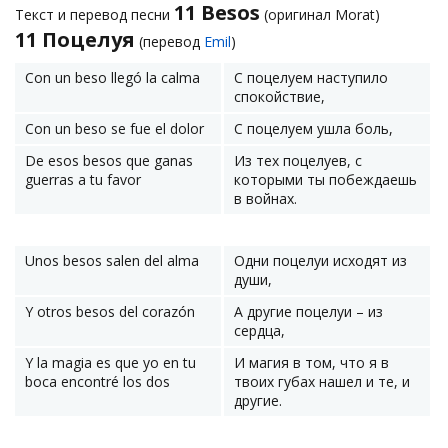
11 Besos
Текст и перевод песни
(оригинал Morat)
11 Поцелуя
(перевод
Emil
)
Con un beso llegó la calma
С поцелуем наступило
спокойствие,
Con un beso se fue el dolor
С поцелуем ушла боль,
De esos besos que ganas
Из тех поцелуев, с
guerras a tu favor
которыми ты побеждаешь
в войнах.
Unos besos salen del alma
Одни поцелуи исходят из
души,
Y otros besos del corazón
А другие поцелуи – из
сердца,
Y la magia es que yo en tu
И магия в том, что я в
boca encontré los dos
твоих губах нашел и те, и
другие.