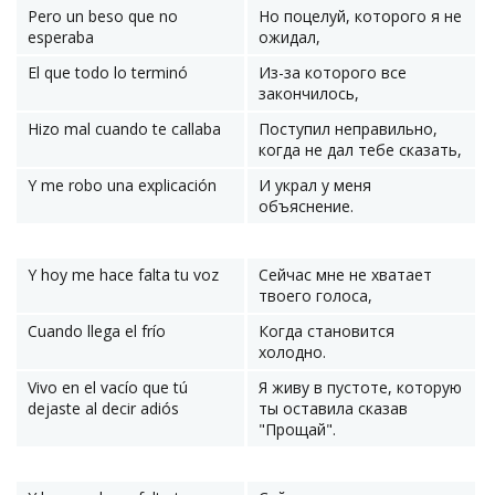
Pero un beso que no
Но поцелуй, которого я не
esperaba
ожидал,
El que todo lo terminó
Из-за которого все
закончилось,
Hizo mal cuando te callaba
Поступил неправильно,
когда не дал тебе сказать,
Y me robo una explicación
И украл у меня
объяснение.
Y hoy me hace falta tu voz
Сейчас мне не хватает
твоего голоса,
Cuando llega el frío
Когда становится
холодно.
Vivo en el vacío que tú
Я живу в пустоте, которую
dejaste al decir adiós
ты оставила сказав
"Прощай".