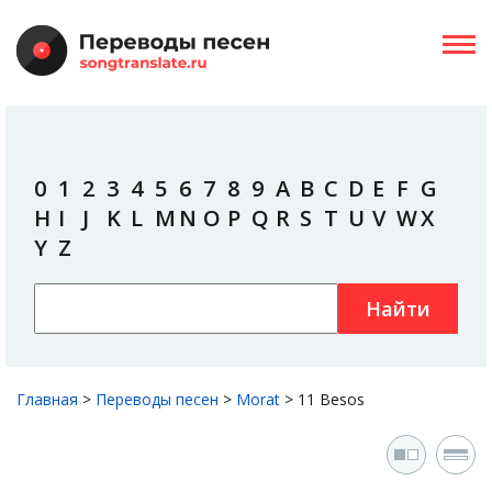
0
1
2
3
4
5
6
7
8
9
A
B
C
D
E
F
G
H
I
J
K
L
M
N
O
P
Q
R
S
T
U
V
W
X
Y
Z
Найти
Главная
>
Переводы песен
>
Morat
>
11 Besos