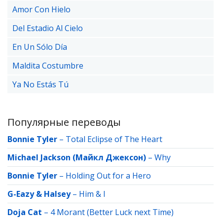
Amor Con Hielo
Del Estadio Al Cielo
En Un Sólo Día
Maldita Costumbre
Ya No Estás Tú
Популярные переводы
Bonnie Tyler
–
Total Eclipse of The Heart
Michael Jackson (Майкл Джексон)
–
Why
Bonnie Tyler
–
Holding Out for a Hero
G-Eazy & Halsey
–
Him & I
Doja Cat
–
4 Morant (Better Luck next Time)