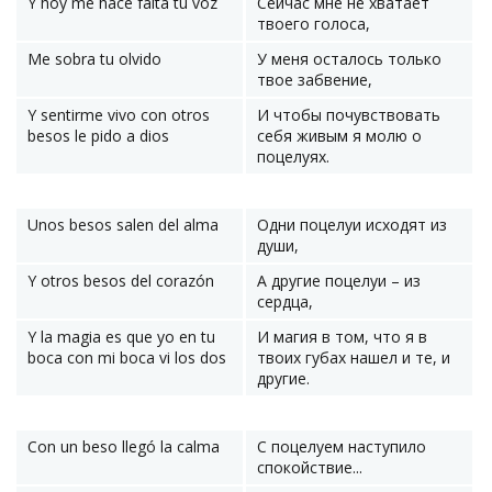
Y hoy me hace falta tu voz
Сейчас мне не хватает
твоего голоса,
Me sobra tu olvido
У меня осталось только
твое забвение,
Y sentirme vivo con otros
И чтобы почувствовать
besos le pido a dios
себя живым я молю о
поцелуях.
Unos besos salen del alma
Одни поцелуи исходят из
души,
Y otros besos del corazón
А другие поцелуи – из
сердца,
Y la magia es que yo en tu
И магия в том, что я в
boca con mi boca vi los dos
твоих губах нашел и те, и
другие.
Con un beso llegó la calma
С поцелуем наступило
спокойствие...