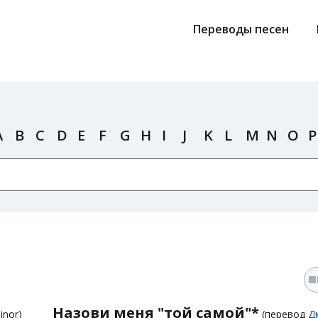
Переводы песен
A
B
C
D
E
F
G
H
I
J
K
L
M
N
O
P
Назови меня "той самой"*
inor)
(перевод
Д