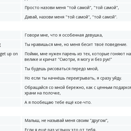
Просто назови меня "той самой", "той самой",
Давай, назови меня "той самой", "той самой".
Говори мне, что я особенная девушка,
g
Ты нравишься мне, но меня бесит твоё поведение.
 get up on
Пойми, мне нужен парень из тех, которые гоняют на
велике и кричат "Смотри, я могу и без рук!"
Ты будешь рисоваться передо мной,
Но если ты начнёшь переигрывать, я сразу уйду.
Обращайся со мной бережно, как с ценным подарко
храни на полочке,
А я пообещаю тебе ещё кое-что.
Малыш, не называй меня своим "другом",
Если я ещё раз услышу это от тебя,