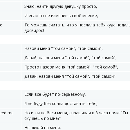
Знаю, найти другую девушку просто,
И если ты не изменишь своё мнение,
ye
То можешь считать, что я послала тебя куда подал
досвидос!
Назови меня "той самой", "той самой",
Давай, назови меня "той самой", "той самой",
Просто назови меня "той самой", "той самой",
Давай, назови меня "той самой", "той самой".
Если всё будет по-серьёзному,
Я не буду без конца доставать тебя,
need me
Но и ты не беси меня, спрашивая в 3 часа ночи: "Ты
скучаешь по мне?"
Не шикай на меня,