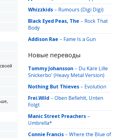
Whizzkids
–
Rumours (Digi Digi)
Black Eyed Peas, The
–
Rock That
Body
Addison Rae
–
Fame Is a Gun
Новые переводы
 своей
Tommy Johansson
–
Du Käre Lille
Snickerbo' (Heavy Metal Version)
Nothing But Thieves
–
Evolution
Frei.Wild
–
Oben Befiehlt, Unten
ьше,
Folgt
Manic Street Preachers
–
Umbrella*
Connie Francis
–
Where the Blue of