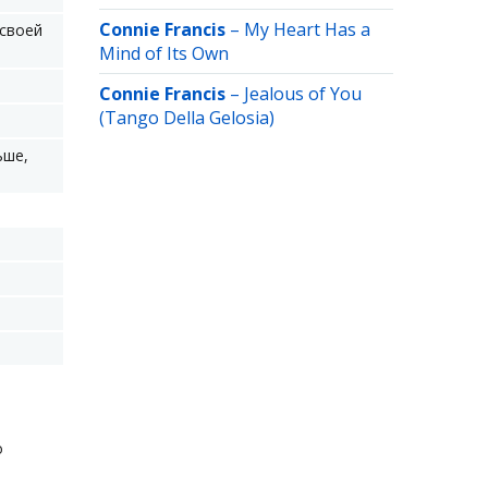
Connie Francis
–
My Heart Has a
 своей
Mind of Its Own
Connie Francis
–
Jealous of You
(Tango Della Gelosia)
ьше,
о