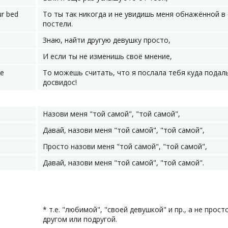
ur bed
То ты так никогда и не увидишь меня обнажённой в
постели.
Знаю, найти другую девушку просто,
И если ты не изменишь своё мнение,
ye
То можешь считать, что я послала тебя куда подал
досвидос!
Назови меня "той самой", "той самой",
Давай, назови меня "той самой", "той самой",
Просто назови меня "той самой", "той самой",
Давай, назови меня "той самой", "той самой".
* т.е. "любимой", "своей девушкой" и пр., а не прост
другом или подругой.