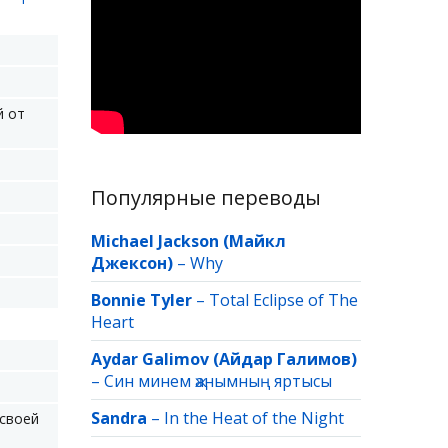
й от
Популярные переводы
Michael Jackson (Майкл
Джексон)
–
Why
Bonnie Tyler
–
Total Eclipse of The
Heart
Aydar Galimov (Айдар Галимов)
–
Син минем җанымның яртысы
Sandra
–
In the Heat of the Night
 своей