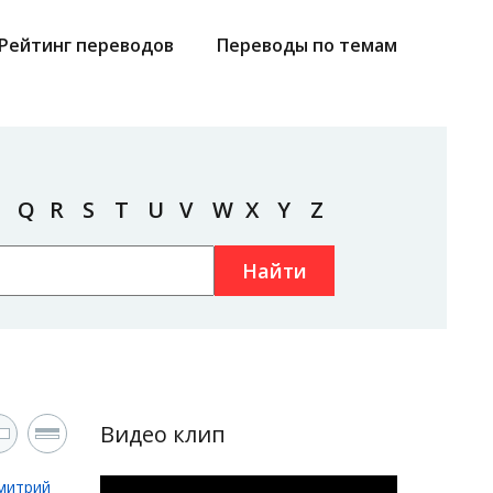
Рейтинг переводов
Переводы по темам
Q
R
S
T
U
V
W
X
Y
Z
Найти
Видео клип
митрий