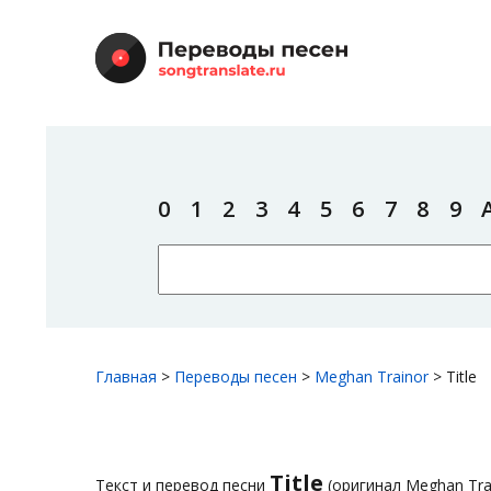
0
1
2
3
4
5
6
7
8
9
Главная
>
Переводы песен
>
Meghan Trainor
>
Title
Title
Текст и перевод песни
(оригинал Meghan Tra