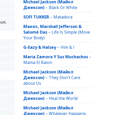
Michael Jackson (Майкл
Джексон)
–
Black Or White
SOFI TUKKER
–
Matadora
ьше,
Maesic, Marshall Jefferson &
Salomé Das
–
Life Is Simple (Move
Your Body)
G-Eazy & Halsey
–
Him & I
Maria Zamora Y Sus Muchachos
–
Mama El Baion
Michael Jackson (Майкл
Джексон)
–
They Don't Care
about Us
Michael Jackson (Майкл
Джексон)
–
Heal the World
Michael Jackson (Майкл
Джексон)
–
Whatever Happens