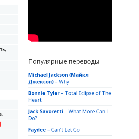
.
ть,
Популярные переводы
Michael Jackson (Майкл
Джексон)
–
Why
Bonnie Tyler
–
Total Eclipse of The
Heart
Jack Savoretti
–
What More Can I
е.
Do?
Faydee
–
Can't Let Go