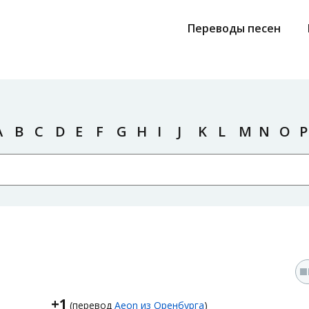
Переводы песен
A
B
C
D
E
F
G
H
I
J
K
L
M
N
O
P
+1
(перевод
Aeon из Оренбурга
)