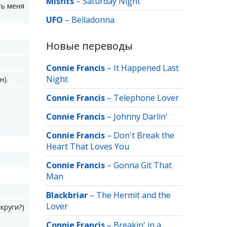
Misfits
–
Saturday Night
ть меня
UFO
–
Belladonna
Новые переводы
Connie Francis
–
It Happened Last
Night
н).
Connie Francis
–
Telephone Lover
Connie Francis
–
Johnny Darlin'
Connie Francis
–
Don't Break the
Heart That Loves You
Connie Francis
–
Gonna Git That
Man
Blackbriar
–
The Hermit and the
Lover
круги?)
Connie Francis
–
Breakin' in a