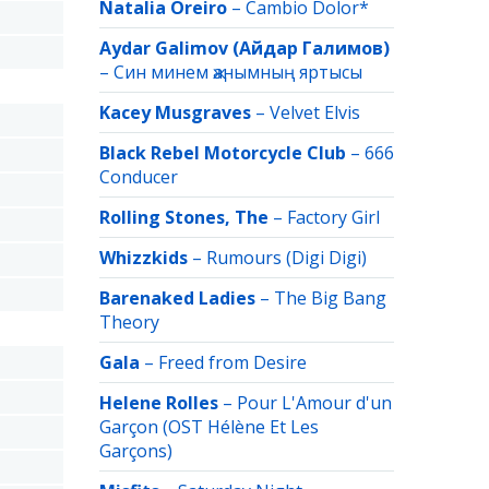
Natalia Oreiro
–
Cambio Dolor*
Aydar Galimov (Айдар Галимов)
–
Син минем җанымның яртысы
Kacey Musgraves
–
Velvet Elvis
Black Rebel Motorcycle Club
–
666
.
Conducer
Rolling Stones, The
–
Factory Girl
Whizzkids
–
Rumours (Digi Digi)
Barenaked Ladies
–
The Big Bang
Theory
Gala
–
Freed from Desire
Helene Rolles
–
Pour L'Amour d'un
Garçon (OST Hélène Et Les
Garçons)