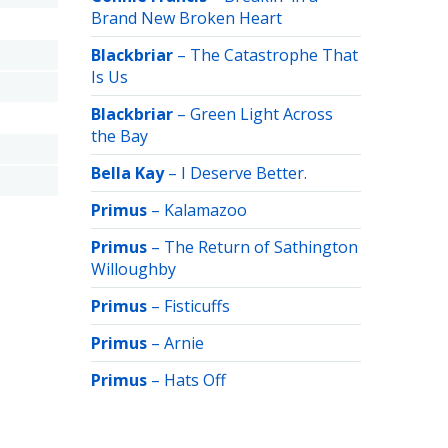
Brand New Broken Heart
Blackbriar
–
The Catastrophe That
Is Us
Blackbriar
–
Green Light Across
the Bay
Bella Kay
–
I Deserve Better.
Primus
–
Kalamazoo
Primus
–
The Return of Sathington
Willoughby
Primus
–
Fisticuffs
Primus
–
Arnie
Primus
–
Hats Off