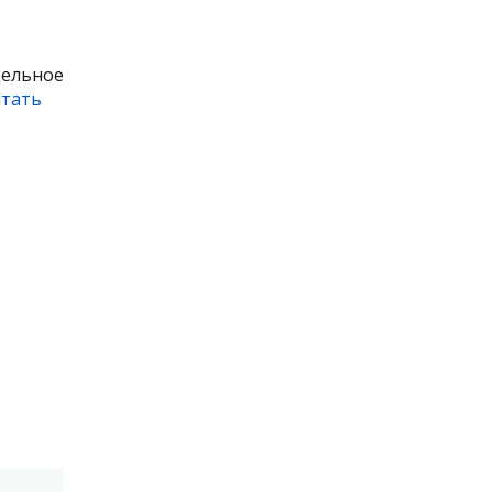
дельное
тать