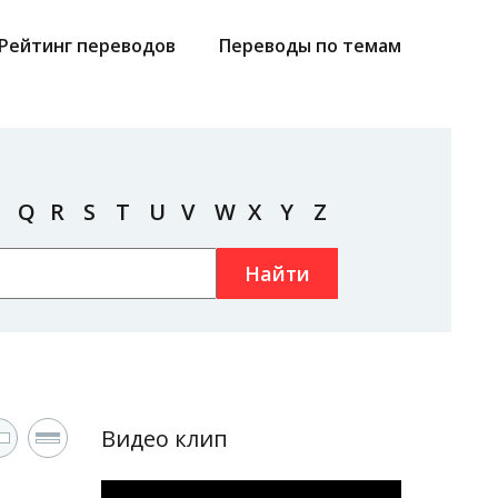
Рейтинг переводов
Переводы по темам
Q
R
S
T
U
V
W
X
Y
Z
Найти
Видео клип