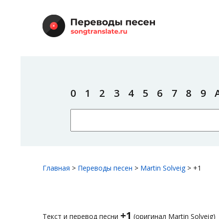
0
1
2
3
4
5
6
7
8
9
Главная
>
Переводы песен
>
Martin Solveig
>
+1
+1
Текст и перевод песни
(оригинал Martin Solveig)