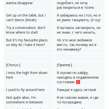
wanna disappear
подобает, не хочу
раствориться в толпе.
Get up on the table, but I
Я забираюсь на стол, но я
can't dance (Woah)
не умею танцевать. (У-оу)
Try a conversation, don't
Я пытаюсь заговорить, но
know where to start
не знаю, с чего начать,
But it's my favourite place,
Но это моё любимое
so why do I hate it here?
место, так почему же я
его ненавижу?
[Chorus:]
[Припев:]
I miss the high from down
Я скучаю по кайфу,
here
находясь в подавленном
состоянии.
1
I used to fly around here
Раньше я здесь летала!
Not quite alive, I'm
Я не совсем живая, я где-
somewhere in between
то посередине.