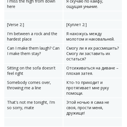
I miss the high from down
Я скучаю по кайфу,
hеre
ощущая уныние.
[Verse 2:]
[Куплет 2:]
I'm between a rock and the
Я нахожусь между
hardеst place
молотом и наковальней.
Can I make them laugh? Can
Смогу ли я их рассмешить?
I make them stay?
Смогу ли заставить их
остаться?
Sitting on the sofa doesn't
Отсиживаться на диване –
feel right
плохая затея.
Somebody comes over,
Кто-то приходит и
throwing me a line
протягивает мне руку
помощи.
That's not me tonight, I'm
Этой ночью я сама не
so sorry, mate
своя, прости меня,
дружище!