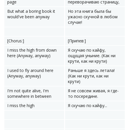
page
переворачиваю страницу,
But what a boring book it
Но эта книга была бы
would've been anyway
ужасно скучной в любом
случае!
[Chorus:]
[Припев:]
I miss the high from down
Я скучаю по кайфу,
here (Anyway, anyway)
ощущая уныние. (Как ни
крути, как ни крути)
I used to fly around here
Раньше я здесь летала!
(Anyway, anyway)
(Как ни крути, как ни
крути)
I'm not quite alive, I'm
Я не совсем живая, я где-
somewhere in between
то посередине.
I miss the high
Я скучаю по кайфу...