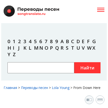
0
1
2
3
4
5
6
7
8
9
A
B
C
D
E
F
G
H
I
J
K
L
M
N
O
P
Q
R
S
T
U
V
W
X
Y
Z
Найти
Главная
>
Переводы песен
>
Lola Young
>
From Down Here