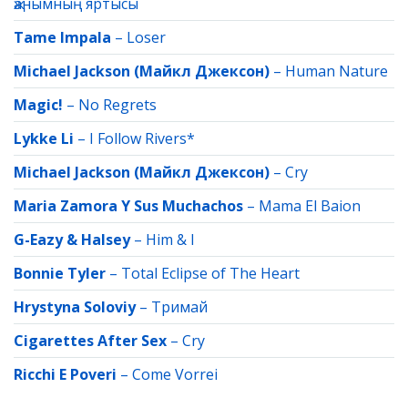
җанымның яртысы
Tame Impala
–
Loser
Michael Jackson (Майкл Джексон)
–
Human Nature
Magic!
–
No Regrets
Lykke Li
–
I Follow Rivers*
Michael Jackson (Майкл Джексон)
–
Cry
Maria Zamora Y Sus Muchachos
–
Mama El Baion
G-Eazy & Halsey
–
Him & I
Bonnie Tyler
–
Total Eclipse of The Heart
Hrystyna Soloviy
–
Тримай
Cigarettes After Sex
–
Cry
Ricchi E Poveri
–
Come Vorrei