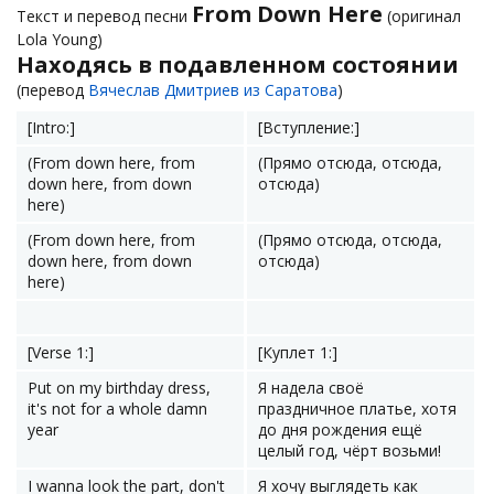
From Down Here
Текст и перевод песни
(оригинал
Lola Young)
Находясь в подавленном состоянии
(перевод
Вячеслав Дмитриев из Саратова
)
[Intro:]
[Вступление:]
(From down here, from
(Прямо отсюда, отсюда,
down here, from down
отсюда)
here)
(From down here, from
(Прямо отсюда, отсюда,
down here, from down
отсюда)
here)
[Verse 1:]
[Куплет 1:]
Put on my birthday dress,
Я надела своё
it's not for a whole damn
праздничное платье, хотя
year
до дня рождения ещё
целый год, чёрт возьми!
I wanna look the part, don't
Я хочу выглядеть как