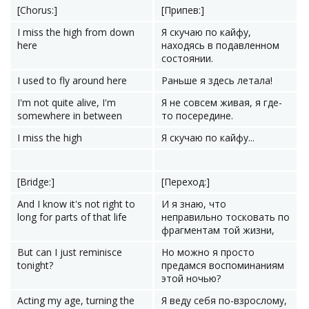
[Chorus:]
[Припев:]
I miss the high from down
Я скучаю по кайфу,
here
находясь в подавленном
состоянии.
I used to fly around here
Раньше я здесь летала!
I'm not quite alive, I'm
Я не совсем живая, я где-
somewhere in between
то посередине.
I miss the high
Я скучаю по кайфу...
[Bridge:]
[Переход:]
And I know it's not right to
И я знаю, что
long for parts of that life
неправильно тосковать по
фрагментам той жизни,
But can I just reminisce
Но можно я просто
tonight?
предамся воспоминаниям
этой ночью?
Acting my age, turning the
Я веду себя по-взрослому,