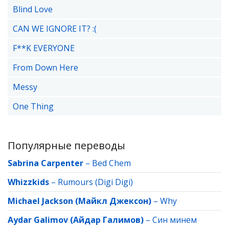
Blind Love
CAN WE IGNORE IT? :(
F**K EVERYONE
From Down Here
Messy
One Thing
Популярные переводы
Sabrina Carpenter
–
Bed Chem
Whizzkids
–
Rumours (Digi Digi)
Michael Jackson (Майкл Джексон)
–
Why
Aydar Galimov (Айдар Галимов)
–
Син минем