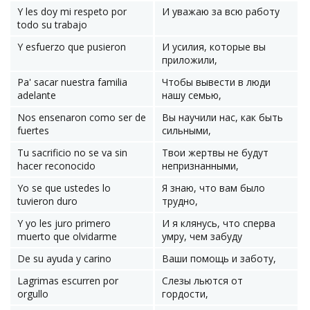
Y les doy mi respeto por
И уважаю за всю работу
todo su trabajo
Y esfuerzo que pusieron
И усилия, которые вы
приложили,
Pa' sacar nuestra familia
Чтобы вывести в люди
adelante
нашу семью,
Nos ensenaron como ser de
Вы научили нас, как быть
fuertes
сильными,
Tu sacrificio no se va sin
Твои жертвы не будут
hacer reconocido
непризнанными,
Yo se que ustedes lo
Я знаю, что вам было
tuvieron duro
трудно,
Y yo les juro primero
И я клянусь, что сперва
muerto que olvidarme
умру, чем забуду
De su ayuda y carino
Ваши помощь и заботу,
Lagrimas escurren por
Слезы льются от
orgullo
гордости,