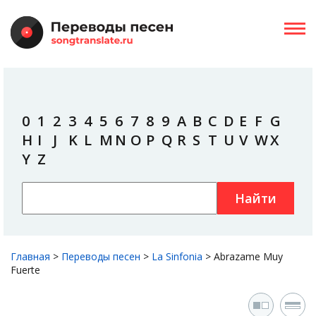
0
1
2
3
4
5
6
7
8
9
A
B
C
D
E
F
G
H
I
J
K
L
M
N
O
P
Q
R
S
T
U
V
W
X
Y
Z
Найти
Главная
>
Переводы песен
>
La Sinfonia
>
Abrazame Muy
Fuerte