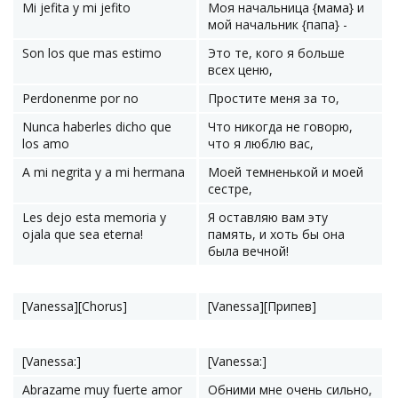
Mi jefita y mi jefito
Моя начальница {мама} и
мой начальник {папа} -
Son los que mas estimo
Это те, кого я больше
всех ценю,
Perdonenme por no
Простите меня за то,
Nunca haberles dicho que
Что никогда не говорю,
los amo
что я люблю вас,
A mi negrita y a mi hermana
Моей темненькой и моей
сестре,
Les dejo esta memoria y
Я оставляю вам эту
ojala que sea eterna!
память, и хоть бы она
была вечной!
[Vanessa][Chorus]
[Vanessa][Припев]
[Vanessa:]
[Vanessa:]
Abrazame muy fuerte amor
Обними мне очень сильно,