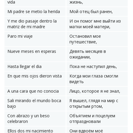
vida
жизнь,
Mi padre se metio la herida
Мой отец был ранен,
Y me dio pasaje dentro la
И он помог мне выйти из
matriz de mi madre
матки моей матери,
Paro mi viaje
Остановил мое
путешествие,
Nueve meses en esperas
Девять месяцев в
ожидании,
Hasta llegar el dia
Пока не наступил день,
En que mis ojos dieron vista
Когда мои глаза смогли
видеть
A una cara que no conocia
Лицо, которое я не знал,
Sali mirando el mundo boca
Я вышел, глядя на мир с
bajo
открытым ртом,
Con abrazo y un beso
Объятием и поцелуем
celebraron
отпраздновали
Ellos dos mi nacimiento
Они вдвоём моё