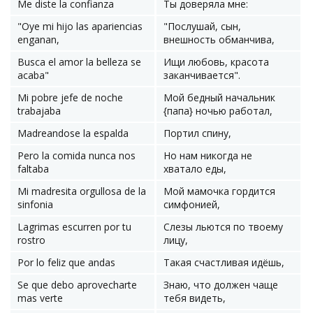
Me diste la confianza
Ты доверяла мне:
"Oye mi hijo las apariencias
"Послушай, сын,
enganan,
внешность обманчива,
Busca el amor la belleza se
Ищи любовь, красота
acaba"
заканчивается".
Mi pobre jefe de noche
Мой бедный начальник
trabajaba
{папа} ночью работал,
Madreandose la espalda
Портил спину,
Pero la comida nunca nos
Но нам никогда не
faltaba
хватало еды,
Mi madresita orgullosa de la
Мой мамочка гордится
sinfonia
симфонией,
Lagrimas escurren por tu
Слезы льются по твоему
rostro
лицу,
Por lo feliz que andas
Такая счастливая идёшь,
Se que debo aprovecharte
Знаю, что должен чаще
mas verte
тебя видеть,