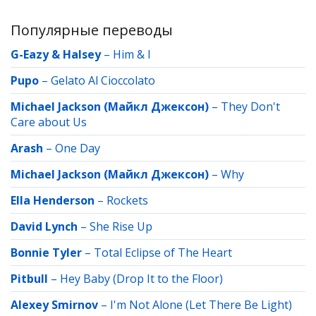
Популярные переводы
G-Eazy & Halsey
–
Him & I
Pupo
–
Gelato Al Cioccolato
Michael Jackson (Майкл Джексон)
–
They Don't
Care about Us
Arash
–
One Day
Michael Jackson (Майкл Джексон)
–
Why
Ella Henderson
–
Rockets
David Lynch
–
She Rise Up
Bonnie Tyler
–
Total Eclipse of The Heart
Pitbull
–
Hey Baby (Drop It to the Floor)
Alexey Smirnov
–
I'm Not Alone (Let There Be Light)