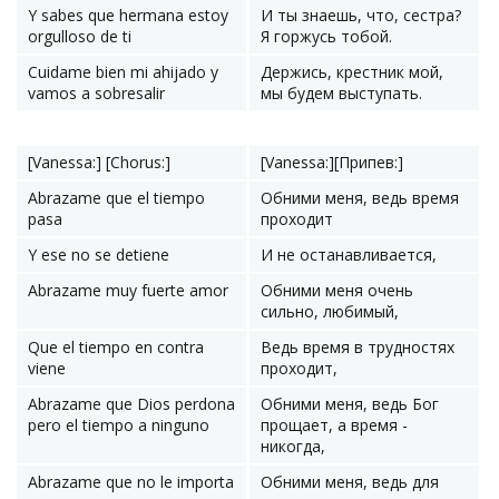
Y sabes que hermana estoy
И ты знаешь, что, сестра?
orgulloso de ti
Я горжусь тобой.
Cuidame bien mi ahijado y
Держись, крестник мой,
vamos a sobresalir
мы будем выступать.
[Vanessa:] [Chorus:]
[Vanessa:][Припев:]
Abrazame que el tiempo
Обними меня, ведь время
pasa
проходит
Y ese no se detiene
И не останавливается,
Abrazame muy fuerte amor
Обними меня очень
сильно, любимый,
Que el tiempo en contra
Ведь время в трудностях
viene
проходит,
Abrazame que Dios perdona
Обними меня, ведь Бог
pero el tiempo a ninguno
прощает, а время -
никогда,
Abrazame que no le importa
Обними меня, ведь для