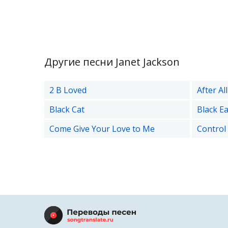
Другие песни Janet Jackson
2 B Loved
After Al
Black Cat
Black E
Come Give Your Love to Me
Control