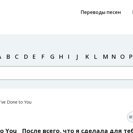
Переводы песен
A
B
C
D
E
F
G
H
I
J
K
L
M
N
O
P
 I've Done to You
to You
После всего, что я сделала для те