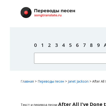
0
1
2
3
4
5
6
7
8
9
Главная
>
Переводы песен
>
Janet Jackson
>
After All
After All I've Done 
Текст и перевод песни