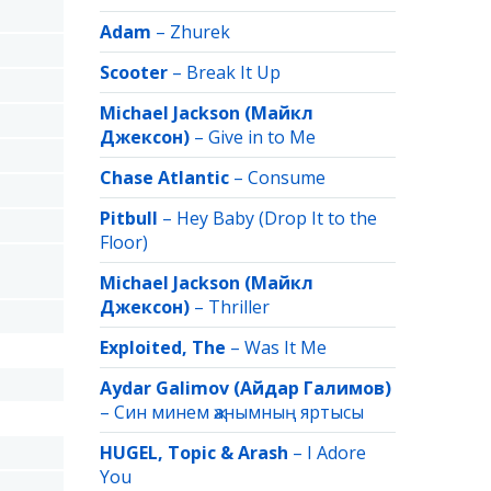
Adam
–
Zhurek
Scooter
–
Break It Up
Michael Jackson (Майкл
Джексон)
–
Give in to Me
Chase Atlantic
–
Consume
Pitbull
–
Hey Baby (Drop It to the
Floor)
Michael Jackson (Майкл
Джексон)
–
Thriller
Exploited, The
–
Was It Me
Aydar Galimov (Айдар Галимов)
–
Син минем җанымның яртысы
HUGEL, Topic & Arash
–
I Adore
You