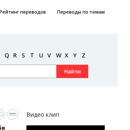
Рейтинг переводов
Переводы по темам
Q
R
S
T
U
V
W
X
Y
Z
Найти
Видео клип
бя