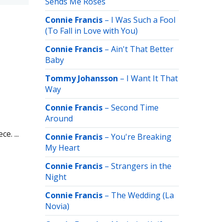
Sends Me Roses
Connie Francis
–
I Was Such a Fool
(To Fall in Love with You)
Connie Francis
–
Ain't That Better
Baby
Tommy Johansson
–
I Want It That
Way
Connie Francis
–
Second Time
Around
. ...
Connie Francis
–
You're Breaking
My Heart
Connie Francis
–
Strangers in the
Night
Connie Francis
–
The Wedding (La
Novia)