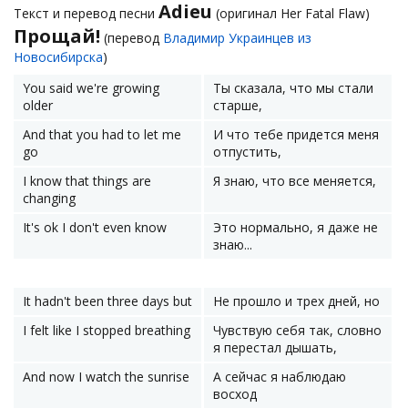
Adieu
Текст и перевод песни
(оригинал Her Fatal Flaw)
Прощай!
(перевод
Владимир Украинцев из
Новосибирска
)
You said we're growing
Ты сказала, что мы стали
older
старше,
And that you had to let me
И что тебе придется меня
go
отпустить,
I know that things are
Я знаю, что все меняется,
changing
It's ok I don't even know
Это нормально, я даже не
знаю...
It hadn't been three days but
Не прошло и трех дней, но
I felt like I stopped breathing
Чувствую себя так, словно
я перестал дышать,
And now I watch the sunrise
А сейчас я наблюдаю
восход