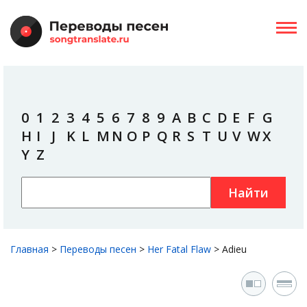
0
1
2
3
4
5
6
7
8
9
A
B
C
D
E
F
G
H
I
J
K
L
M
N
O
P
Q
R
S
T
U
V
W
X
Y
Z
Найти
Главная
>
Переводы песен
>
Her Fatal Flaw
>
Adieu