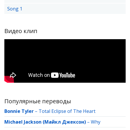
Song 1
Видео клип
Популярные переводы
Bonnie Tyler
–
Total Eclipse of The Heart
Michael Jackson (Майкл Джексон)
–
Why