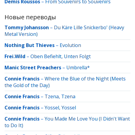
Demis Roussos
–
From Souvenirs to Souvenirs
Новые переводы
Tommy Johansson
–
Du Käre Lille Snickerbo' (Heavy
Metal Version)
Nothing But Thieves
–
Evolution
Frei.Wild
–
Oben Befiehlt, Unten Folgt
Manic Street Preachers
–
Umbrella*
Connie Francis
–
Where the Blue of the Night (Meets
the Gold of the Day)
Connie Francis
–
Tzena, Tzena
Connie Francis
–
Yossel, Yossel
Connie Francis
–
You Made Me Love You (I Didn't Want
to Do It)