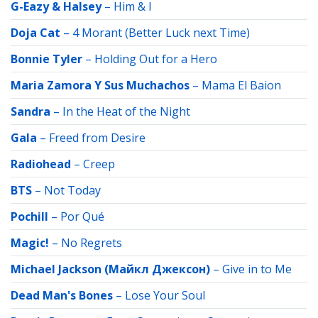
G-Eazy & Halsey
–
Him & I
Doja Cat
–
4 Morant (Better Luck next Time)
Bonnie Tyler
–
Holding Out for a Hero
Maria Zamora Y Sus Muchachos
–
Mama El Baion
Sandra
–
In the Heat of the Night
Gala
–
Freed from Desire
Radiohead
–
Creep
BTS
–
Not Today
Pochill
–
Por Qué
Magic!
–
No Regrets
Michael Jackson (Майкл Джексон)
–
Give in to Me
Dead Man's Bones
–
Lose Your Soul