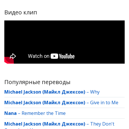
Видео клип
Популярные переводы
Michael Jackson (Майкл Джексон)
–
Why
Michael Jackson (Майкл Джексон)
–
Give in to Me
Nana
–
Remember the Time
Michael Jackson (Майкл Джексон)
–
They Don't