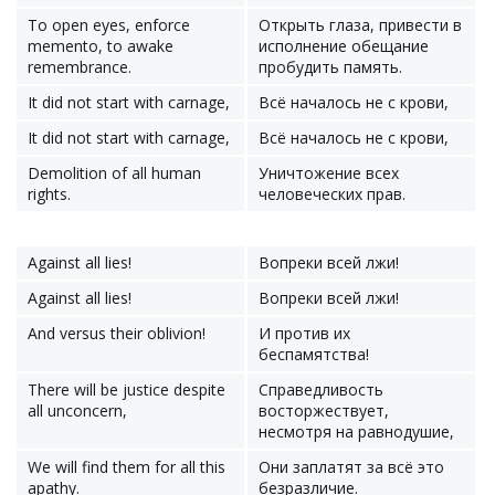
To open eyes, enforce
Открыть глаза, привести в
memento, to awake
исполнение обещание
remembrance.
пробудить память.
It did not start with carnage,
Всё началось не с крови,
It did not start with carnage,
Всё началось не с крови,
Demolition of all human
Уничтожение всех
rights.
человеческих прав.
Against all lies!
Вопреки всей лжи!
Against all lies!
Вопреки всей лжи!
And versus their oblivion!
И против их
беспамятства!
There will be justice despite
Справедливость
all unconcern,
восторжествует,
несмотря на равнодушие,
We will find them for all this
Они заплатят за всё это
apathy.
безразличие.