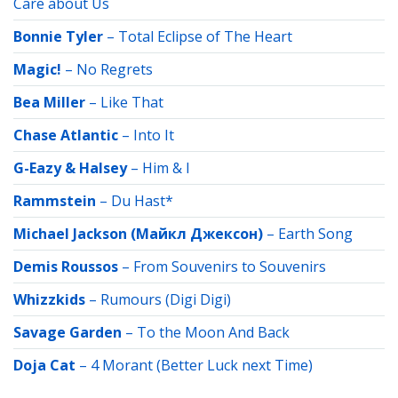
Care about Us
Bonnie Tyler
–
Total Eclipse of The Heart
Magic!
–
No Regrets
Bea Miller
–
Like That
Chase Atlantic
–
Into It
G-Eazy & Halsey
–
Him & I
Rammstein
–
Du Hast*
Michael Jackson (Майкл Джексон)
–
Earth Song
Demis Roussos
–
From Souvenirs to Souvenirs
Whizzkids
–
Rumours (Digi Digi)
Savage Garden
–
To the Moon And Back
Doja Cat
–
4 Morant (Better Luck next Time)