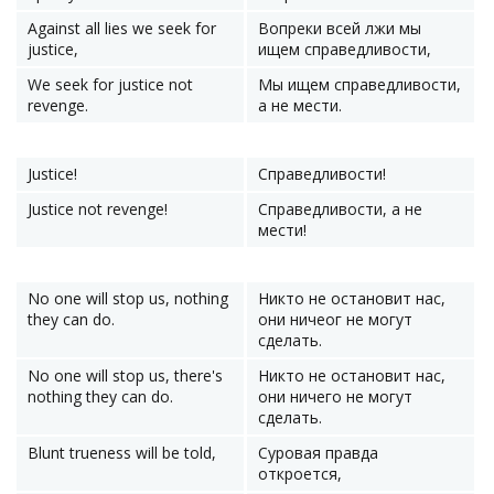
Against all lies we seek for
Вопреки всей лжи мы
justice,
ищем справедливости,
We seek for justice not
Мы ищем справедливости,
revenge.
а не мести.
Justice!
Справедливости!
Justice not revenge!
Справедливости, а не
мести!
No one will stop us, nothing
Никто не остановит нас,
they can do.
они ничеог не могут
сделать.
No one will stop us, there's
Никто не остановит нас,
nothing they can do.
они ничего не могут
сделать.
Blunt trueness will be told,
Суровая правда
откроется,