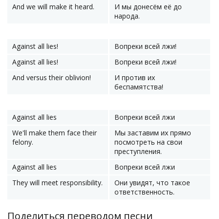
And we will make it heard.
И мы донесём её до
народа.
Against all lies!
Вопреки всей лжи!
Against all lies!
Вопреки всей лжи!
And versus their oblivion!
И против их
беспамятства!
Against all lies
Вопреки всей лжи
We'll make them face their
Мы заставим их прямо
felony.
посмотреть на свои
преступления.
Against all lies
Вопреки всей лжи
They will meet responsibility.
Они увидят, что такое
ответственность.
Поделиться переводом песни