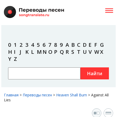
0
1
2
3
4
5
6
7
8
9
A
B
C
D
E
F
G
H
I
J
K
L
M
N
O
P
Q
R
S
T
U
V
W
X
Y
Z
Найти
Главная
>
Переводы песен
>
Heaven Shall Burn
>
Against All
Lies