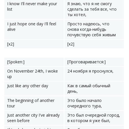
I know I'll never make your
Я знаю, что я не смогу
list
сделать за тебя все, что
ты хотел,
I just hope one day I'll feel
Просто надеюсь, что
alive
снова когда-нибудь
почувствую себя живым
[x2]
[x2]
[Spoken:]
[Проговаривается:]
On November 24th, I woke
24 ноября я проснулся,
up
Just like any other day
Как в самый обычный
день,
The beginning of another
Это было начало
tour
очередного тура,
Just another city I've already
Это был очередной город,
seen before
в котором я уже был,