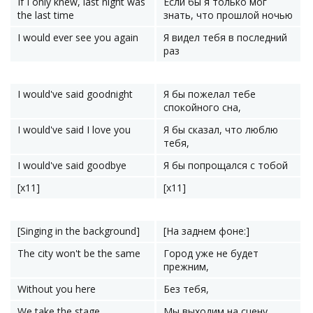
If I only knew, last night was
Если бы я только мог
the last time
знать, что прошлой ночью
I would ever see you again
Я видел тебя в последний
раз
I would've said goodnight
Я бы пожелал тебе
спокойного сна,
I would've said I love you
Я бы сказал, что люблю
тебя,
I would've said goodbye
Я бы попрощался с тобой
[x11]
[x11]
[Singing in the background]
[На заднем фоне:]
The city won't be the same
Город уже не будет
прежним,
Without you here
Без тебя,
We take the stage
Мы выходим на сцену