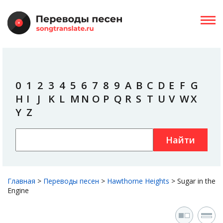
0
1
2
3
4
5
6
7
8
9
A
B
C
D
E
F
G
H
I
J
K
L
M
N
O
P
Q
R
S
T
U
V
W
X
Y
Z
Найти
Главная
>
Переводы песен
>
Hawthorne Heights
>
Sugar in the
Engine