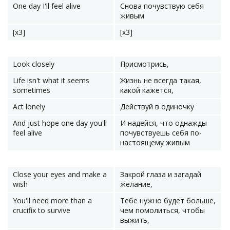
One day I'll feel alive
Снова почувствую себя
живым
[x3]
[x3]
Look closely
Присмотрись,
Life isn't what it seems
Жизнь не всегда такая,
sometimes
какой кажется,
Act lonely
Действуй в одиночку
And just hope one day you'll
И надейся, что однажды
feel alive
почувствуешь себя по-
настоящему живым
Close your eyes and make a
Закрой глаза и загадай
wish
желание,
You'll need more than a
Тебе нужно будет больше,
crucifix to survive
чем помолиться, чтобы
выжить,