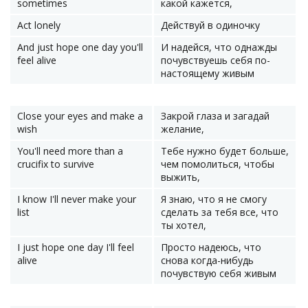
sometimes
какой кажется,
Act lonely
Действуй в одиночку
And just hope one day you'll
И надейся, что однажды
feel alive
почувствуешь себя по-
настоящему живым
Close your eyes and make a
Закрой глаза и загадай
wish
желание,
You'll need more than a
Тебе нужно будет больше,
crucifix to survive
чем помолиться, чтобы
выжить,
I know I'll never make your
Я знаю, что я не смогу
list
сделать за тебя все, что
ты хотел,
I just hope one day I'll feel
Просто надеюсь, что
alive
снова когда-нибудь
почувствую себя живым