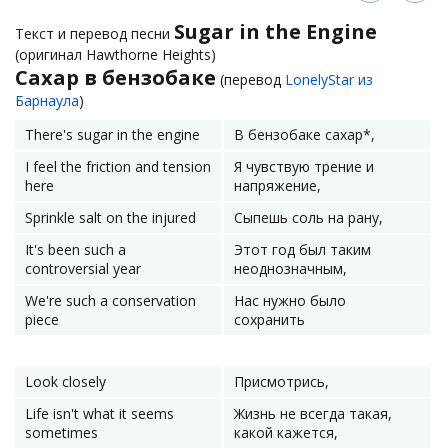
Sugar in the Engine
Текст и перевод песни
(оригинал Hawthorne Heights)
Сахар в бензобаке
(перевод
LonelyStar из
Барнаула
)
There's sugar in the engine
В бензобаке сахар*,
I feel the friction and tension
Я чувствую трение и
here
напряжение,
Sprinkle salt on the injured
Сыпешь соль на рану,
It's been such a
Этот год был таким
controversial year
неоднозначным,
We're such a conservation
Нас нужно было
piece
сохранить
Look closely
Присмотрись,
Life isn't what it seems
Жизнь не всегда такая,
sometimes
какой кажется,