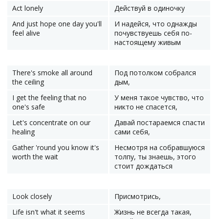
Act lonely
Действуй в одиночку
And just hope one day you'll
И надейся, что однажды
feel alive
почувствуешь себя по-
настоящему живым
There's smoke all around
Под потолком собрался
the ceiling
дым,
I get the feeling that no
У меня такое чувство, что
one's safe
никто не спасется,
Let's concentrate on our
Давай постараемся спасти
healing
сами себя,
Gather 'round you know it's
Несмотря на собравшуюся
worth the wait
толпу, ты знаешь, этого
стоит дождаться
Look closely
Присмотрись,
Life isn't what it seems
Жизнь не всегда такая,