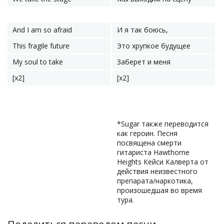
And I am so afraid
И я так боюсь,
This fragile future
Это хрупкое будущее
My soul to take
Заберет и меня
[x2]
[x2]
*Sugar также переводится
как героин. Песня
посвящена смерти
гитариста Hawthorne
Heights Кейси Калверта от
действия неизвестного
препарата/наркотика,
произошедшая во время
тура.