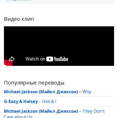
Видео клип
Популярные переводы
Michael Jackson (Майкл Джексон)
–
Why
G-Eazy & Halsey
–
Him & I
Michael Jackson (Майкл Джексон)
–
They Don't
Care about Us