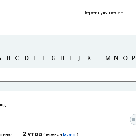
Переводы песен
A
B
C
D
E
F
G
H
I
J
K
L
M
N
O
P
ing
2 утра
игинал
(перевод
lavagirl
)