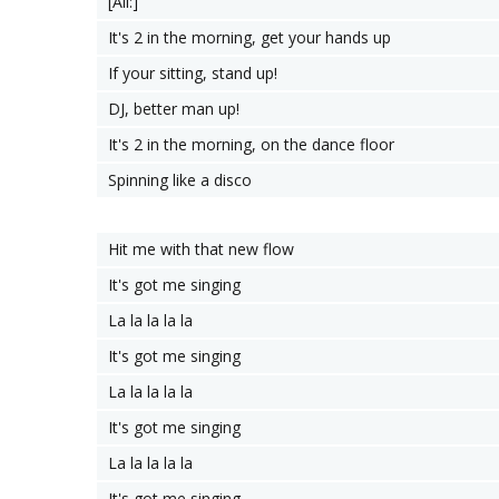
[All:]
It's 2 in the morning, get your hands up
If your sitting, stand up!
DJ, better man up!
It's 2 in the morning, on the dance floor
Spinning like a disco
Hit me with that new flow
It's got me singing
La la la la la
It's got me singing
La la la la la
It's got me singing
La la la la la
It's got me singing