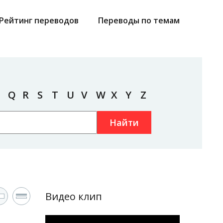
Рейтинг переводов
Переводы по темам
Q
R
S
T
U
V
W
X
Y
Z
Найти
Видео клип