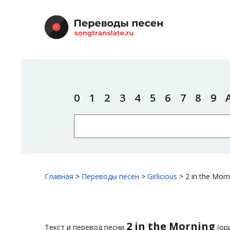
0
1
2
3
4
5
6
7
8
9
Главная
>
Переводы песен
>
Girlicious
>
2 in the Morn
2 in the Morning
Текст и перевод песни
(ор