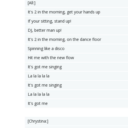
[All:]
It's 2 in the morning, get your hands up
If your sitting, stand up!
DJ, better man up!
It's 2 in the morning, on the dance floor
Spinning like a disco
Hit me with the new flow
It's got me singing
La la la la la
It's got me singing
La la la la la
It's got me
[Chrystina:]