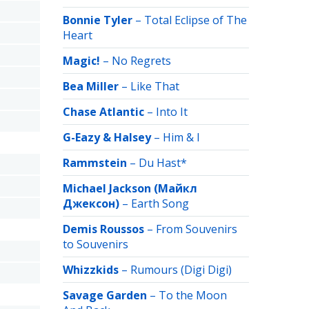
Bonnie Tyler
–
Total Eclipse of The
Heart
Magic!
–
No Regrets
Bea Miller
–
Like That
Chase Atlantic
–
Into It
G-Eazy & Halsey
–
Him & I
Rammstein
–
Du Hast*
Michael Jackson (Майкл
Джексон)
–
Earth Song
Demis Roussos
–
From Souvenirs
to Souvenirs
Whizzkids
–
Rumours (Digi Digi)
Savage Garden
–
To the Moon