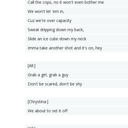
Call the cops, no it won't even bother me
We won't let 'em in,
Cuz we're over capacity
Sweat dripping down my back,
Slide an ice cube down my neck
Imma take another shot and it's on, hey
[All:]
Grab a girl, grab a guy
Don't be scared, don't be shy
[Chrystina:]
We about to set it off