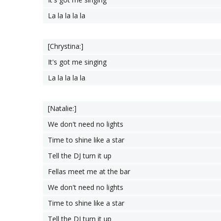
La la la la la
[Chrystina:]
It's got me singing
La la la la la
[Natalie:]
We don't need no lights
Time to shine like a star
Tell the DJ turn it up
Fellas meet me at the bar
We don't need no lights
Time to shine like a star
Tell the DJ turn it up