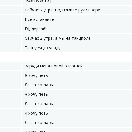
[Все вместе:]
Сейчас 2 утра, поднимите руки вверх!
Все вставайте
DJ, дерзай!
Сейчас 2 утра, а мы на танцполе
Танцуем до упаду.
Заряди меня новой энергией.
Я хочу петь
Ла-ла-ла-ла-ла
Я хочу петь
Ла-ла-ла-ла-ла
Я хочу петь
Ла-ла-ла-ла-ла
Я хочу петь