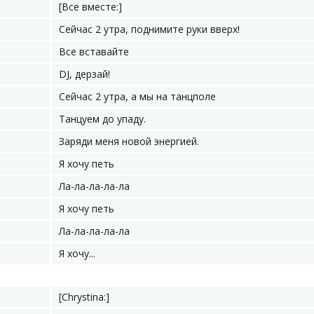
[Все вместе:]
Сейчас 2 утра, поднимите руки вверх!
Все вставайте
DJ, дерзай!
Сейчас 2 утра, а мы на танцполе
Танцуем до упаду.
Заряди меня новой энергией.
Я хочу петь
Ла-ла-ла-ла-ла
Я хочу петь
Ла-ла-ла-ла-ла
Я хочу...
[Chrystina:]