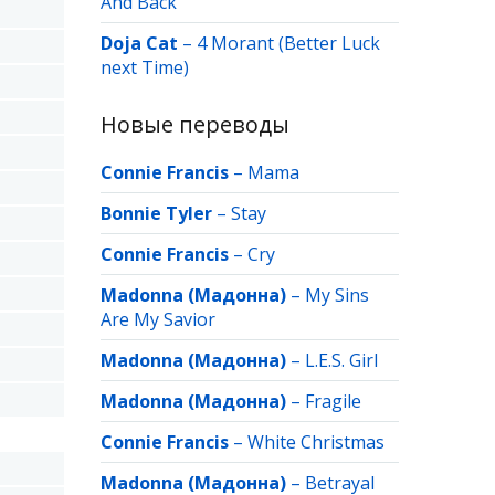
And Back
Doja Cat
–
4 Morant (Better Luck
next Time)
Новые переводы
Connie Francis
–
Mama
Bonnie Tyler
–
Stay
Connie Francis
–
Cry
Madonna (Мадонна)
–
My Sins
Are My Savior
Madonna (Мадонна)
–
L.E.S. Girl
Madonna (Мадонна)
–
Fragile
Connie Francis
–
White Christmas
Madonna (Мадонна)
–
Betrayal