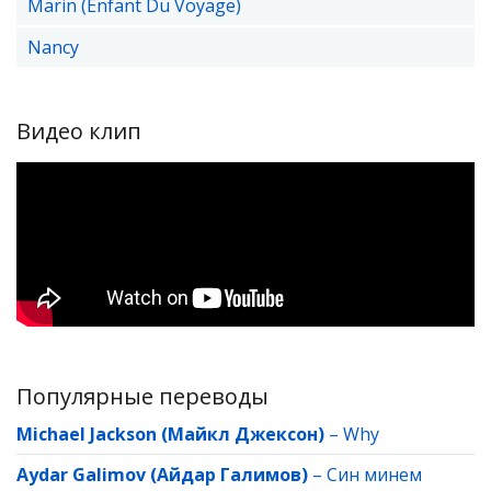
Marin (Enfant Du Voyage)
Nancy
Видео клип
Популярные переводы
Michael Jackson (Майкл Джексон)
–
Why
Aydar Galimov (Айдар Галимов)
–
Син минем