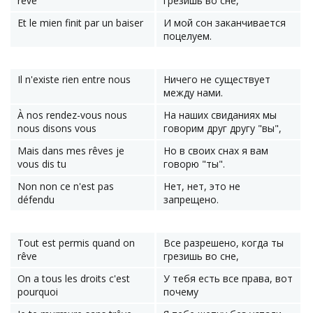
rêve
грезишь во сне,
Et le mien finit par un baiser
И мой сон заканчивается
поцелуем.
Il n'existe rien entre nous
Ничего не существует
между нами.
À nos rendez-vous nous
На наших свиданиях мы
nous disons vous
говорим друг другу "вы",
Mais dans mes rêves je
Но в своих снах я вам
vous dis tu
говорю "ты".
Non non ce n'est pas
Нет, нет, это не
défendu
запрещено.
Tout est permis quand on
Все разрешено, когда ты
rêve
грезишь во сне,
On a tous les droits c'est
У тебя есть все права, вот
pourquoi
почему