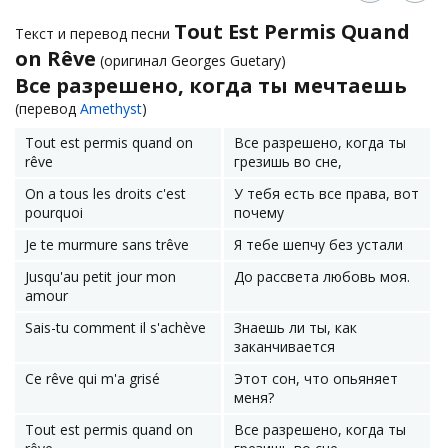
Tout Est Permis Quand
Текст и перевод песни
on Rêve
(оригинал Georges Guetary)
Все разрешено, когда ты мечтаешь
(перевод
Amethyst
)
Tout est permis quand on
Все разрешено, когда ты
rêve
грезишь во сне,
On a tous les droits c'est
У тебя есть все права, вот
pourquoi
почему
Je te murmure sans trêve
Я тебе шепчу без устали
Jusqu'au petit jour mon
До рассвета любовь моя.
amour
Sais-tu comment il s'achève
Знаешь ли ты, как
заканчивается
Ce rêve qui m'a grisé
Этот сон, что опьяняет
меня?
Tout est permis quand on
Все разрешено, когда ты