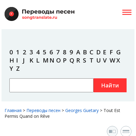
0
1
2
3
4
5
6
7
8
9
A
B
C
D
E
F
G
H
I
J
K
L
M
N
O
P
Q
R
S
T
U
V
W
X
Y
Z
Найти
Главная
>
Переводы песен
>
Georges Guetary
>
Tout Est
Permis Quand on Rêve