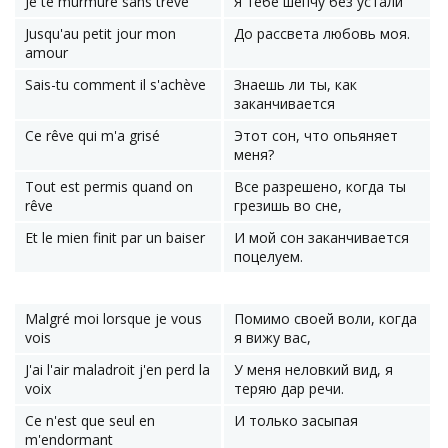
Je te murmure sans trêve
Я тебе шепчу без устали
Jusqu'au petit jour mon
До рассвета любовь моя.
amour
Sais-tu comment il s'achève
Знаешь ли ты, как
заканчивается
Ce rêve qui m'a grisé
Этот сон, что опьяняет
меня?
Tout est permis quand on
Все разрешено, когда ты
rêve
грезишь во сне,
Et le mien finit par un baiser
И мой сон заканчивается
поцелуем.
Malgré moi lorsque je vous
Помимо своей воли, когда
vois
я вижу вас,
J'ai l'air maladroit j'en perd la
У меня неловкий вид, я
voix
теряю дар речи.
Ce n'est que seul en
И только засыпая
m'endormant