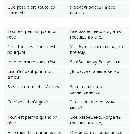
Que j'ose alors toute les
Я осмеливаюсь на все
serments
клятвы.
Tout est permis quand on
Все разрешено, когда ты
rêve
грезишь во сне,
On a tous les droits c'est
У тебя есть все права, вот
pourquoi
почему
Je te murmure sans trêve
Я тебе шепчу без устали
Jusqu'au petit jour mon
До рассвета любовь моя.
amour
Sais-tu comment il s'achève
Знаешь ли ты, как
заканчивается
Ce rêve qui m'a grisé
Этот сон, что опьяняет
меня?
Tout est permis quand on
Все разрешено, когда ты
rêve
грезишь во сне,
Et le mien finit par un baiser
И мой сон заканчивается