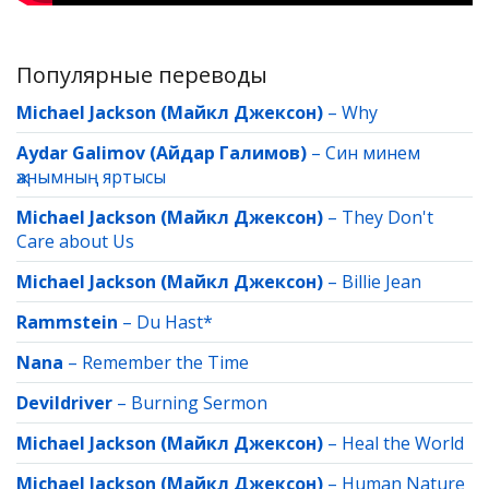
Популярные переводы
Michael Jackson (Майкл Джексон)
–
Why
Aydar Galimov (Айдар Галимов)
–
Син минем
җанымның яртысы
Michael Jackson (Майкл Джексон)
–
They Don't
Care about Us
Michael Jackson (Майкл Джексон)
–
Billie Jean
Rammstein
–
Du Hast*
Nana
–
Remember the Time
Devildriver
–
Burning Sermon
Michael Jackson (Майкл Джексон)
–
Heal the World
Michael Jackson (Майкл Джексон)
–
Human Nature