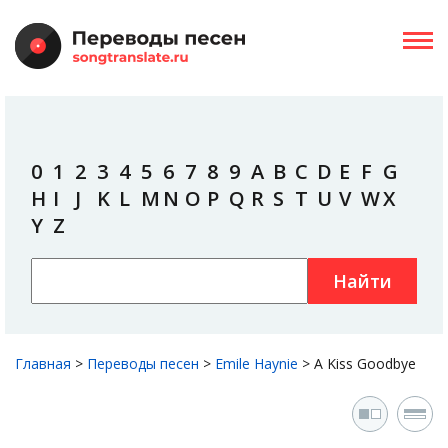
0
1
2
3
4
5
6
7
8
9
A
B
C
D
E
F
G
H
I
J
K
L
M
N
O
P
Q
R
S
T
U
V
W
X
Y
Z
Найти
Главная
>
Переводы песен
>
Emile Haynie
>
A Kiss Goodbye