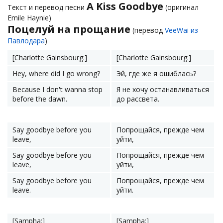
A Kiss Goodbye
Текст и перевод песни
(оригинал
Emile Haynie)
Поцелуй на прощание
(перевод
VeeWai из
Павлодара
)
[Charlotte Gainsbourg:]
[Charlotte Gainsbourg:]
Hey, where did I go wrong?
Эй, где же я ошиблась?
Because I don't wanna stop
Я не хочу останавливаться
before the dawn.
до рассвета.
Say goodbye before you
Попрощайся, прежде чем
leave,
уйти,
Say goodbye before you
Попрощайся, прежде чем
leave,
уйти,
Say goodbye before you
Попрощайся, прежде чем
leave.
уйти.
[Sampha:]
[Sampha:]