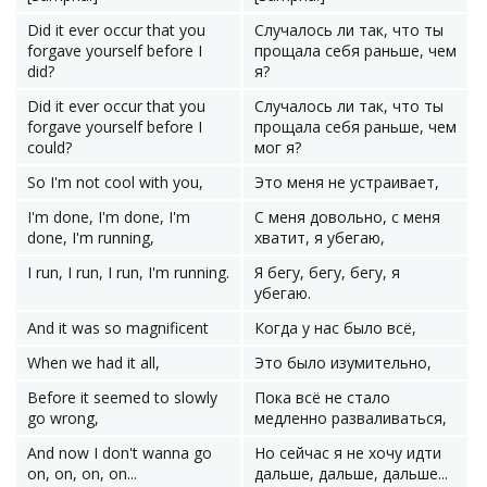
Did it ever occur that you
Случалось ли так, что ты
forgave yourself before I
прощала себя раньше, чем
did?
я?
Did it ever occur that you
Случалось ли так, что ты
forgave yourself before I
прощала себя раньше, чем
could?
мог я?
So I'm not cool with you,
Это меня не устраивает,
I'm done, I'm done, I'm
С меня довольно, с меня
done, I'm running,
хватит, я убегаю,
I run, I run, I run, I'm running.
Я бегу, бегу, бегу, я
убегаю.
And it was so magnificent
Когда у нас было всё,
When we had it all,
Это было изумительно,
Before it seemed to slowly
Пока всё не стало
go wrong,
медленно разваливаться,
And now I don't wanna go
Но сейчас я не хочу идти
on, on, on, on...
дальше, дальше, дальше...