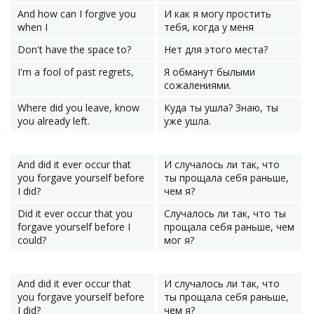
And how can I forgive you
И как я могу простить
when I
тебя, когда у меня
Don't have the space to?
Нет для этого места?
I'm a fool of past regrets,
Я обманут былыми
сожалениями.
Where did you leave, know
Куда ты ушла? Знаю, ты
you already left.
уже ушла.
And did it ever occur that
И случалось ли так, что
you forgave yourself before
ты прощала себя раньше,
I did?
чем я?
Did it ever occur that you
Случалось ли так, что ты
forgave yourself before I
прощала себя раньше, чем
could?
мог я?
And did it ever occur that
И случалось ли так, что
you forgave yourself before
ты прощала себя раньше,
I did?
чем я?