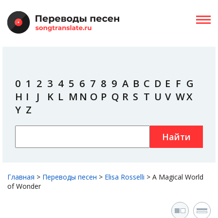
0
1
2
3
4
5
6
7
8
9
A
B
C
D
E
F
G
H
I
J
K
L
M
N
O
P
Q
R
S
T
U
V
W
X
Y
Z
Найти
Главная
>
Переводы песен
>
Elisa Rosselli
>
A Magical World
of Wonder