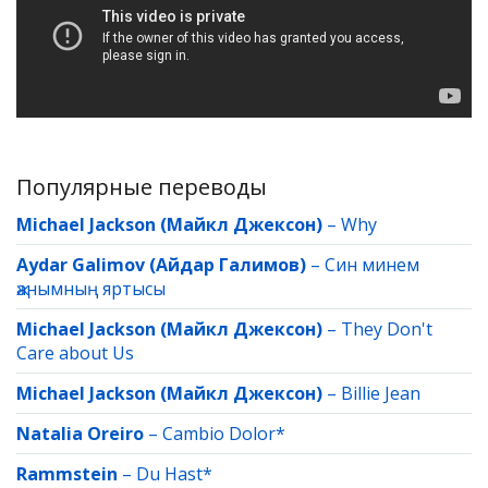
Популярные переводы
Michael Jackson (Майкл Джексон)
–
Why
Aydar Galimov (Айдар Галимов)
–
Син минем
җанымның яртысы
Michael Jackson (Майкл Джексон)
–
They Don't
Care about Us
Michael Jackson (Майкл Джексон)
–
Billie Jean
Natalia Oreiro
–
Cambio Dolor*
Rammstein
–
Du Hast*