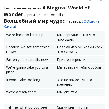
A Magical World of
Текст и перевод песни
Wonder
(оригинал Elisa Rosselli)
Волшебный мир чудес
(перевод
COOLak из
Калуги
)
We're back, so listen up
Мы вернулись, так что
послушай,
Because we got something
Потому что мы хотим кое-
to say
что сказать.
Fasten your seatbelts now
Пристегни ремни,
We're gonna take you to a
Мы возьмем тебя с собой.
place
It won't take too long
Это не займет много
времени,
We're already there
Мы уже там.
Tell me, what do you see?
Скажи мне, что ты