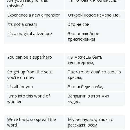
Are you ready for this
Ты готова к этой миссии?
mission?
Experience a new dimension
Открой новое измерение,
It's not a dream
Это не сон,
It's a magical adventure
Это волшебное
приключение!
You can be a superhero
Ты можешь быть
супергероем,
So get up from the seat
Так что вставай со своего
you're on now
кресла,
It's all for you
Это всё для тебя,
Jump into this world of
Запрыгни в этот мир
wonder
чудес.
We're back, so spread the
Мы вернулись, так что
word
расскажи всем