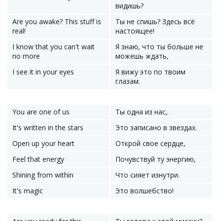
видишь?
Are you awake? This stuff is
Ты не спишь? Здесь всё
real!
настоящее!
I know that you can't wait
Я знаю, что ты больше не
no more
можешь ждать,
I see it in your eyes
Я вижу это по твоим
глазам.
You are one of us
Ты одна из нас,
It's written in the stars
Это записано в звездах.
Open up your heart
Открой свое сердце,
Feel that energy
Почувствуй ту энергию,
Shining from within
Что сияет изнутри.
It's magic
Это волшебство!