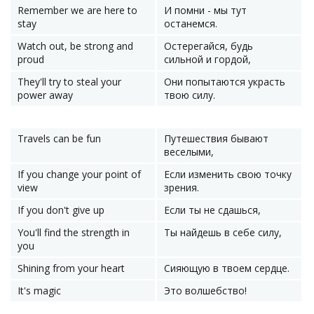
Remember we are here to
И помни - мы тут
stay
останемся.
Watch out, be strong and
Остерегайся, будь
proud
сильной и гордой,
They'll try to steal your
Они попытаются украсть
power away
твою силу.
Travels can be fun
Путешествия бывают
веселыми,
If you change your point of
Если изменить свою точку
view
зрения.
If you don't give up
Если ты не сдашься,
You'll find the strength in
Ты найдешь в себе силу,
you
Shining from your heart
Сияющую в твоем сердце.
It's magic
Это волшебство!