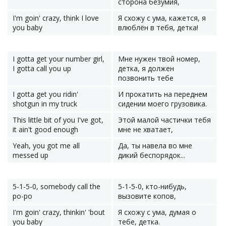
сторона безумия,
I'm goin' crazy, think I love
Я схожу с ума, кажется, я
you baby
влюблён в тебя, детка!
I gotta get your number girl,
Мне нужен твой номер,
I gotta call you up
детка, я должен
позвонить тебе
I gotta get you ridin'
И прокатить на переднем
shotgun in my truck
сидении моего грузовика.
This little bit of you I've got,
Этой малой частички тебя
it ain't good enough
мне не хватает,
Yeah, you got me all
Да, ты навела во мне
messed up
дикий беспорядок...
5-1-5-0, somebody call the
5-1-5-0, кто-нибудь,
po-po
вызовите копов,
I'm goin' crazy, thinkin' 'bout
Я схожу с ума, думая о
you baby
тебе, детка.