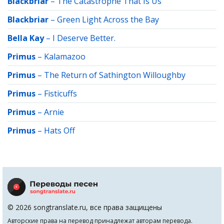
Blackbriar
–
The Catastrophe That Is Us
Blackbriar
–
Green Light Across the Bay
Bella Kay
–
I Deserve Better.
Primus
–
Kalamazoo
Primus
–
The Return of Sathington Willoughby
Primus
–
Fisticuffs
Primus
–
Arnie
Primus
–
Hats Off
© 2026 songtranslate.ru, все права защищены
Авторские права на перевод принадлежат авторам перевода.