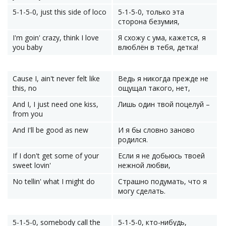
5-1-5-0, just this side of loco
5-1-5-0, только эта
сторона безумия,
I'm goin' crazy, think I love
Я схожу с ума, кажется, я
you baby
влюблён в тебя, детка!
Cause I, ain't never felt like
Ведь я никогда прежде не
this, no
ощущал такого, нет,
And I, I just need one kiss,
Лишь один твой поцелуй –
from you
And I'll be good as new
И я бы словно заново
родился.
If I don't get some of your
Если я не добьюсь твоей
sweet lovin'
нежной любви,
No tellin' what I might do
Страшно подумать, что я
могу сделать.
5-1-5-0, somebody call the
5-1-5-0, кто-нибудь,