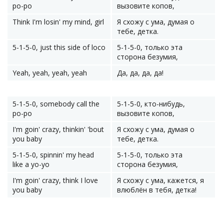
po-po
вызовите копов,
Think I'm losin' my mind, girl
Я схожу с ума, думая о
тебе, детка.
5-1-5-0, just this side of loco
5-1-5-0, только эта
сторона безумия,
Yeah, yeah, yeah, yeah
Да, да, да, да!
5-1-5-0, somebody call the
5-1-5-0, кто-нибудь,
po-po
вызовите копов,
I'm goin' crazy, thinkin' 'bout
Я схожу с ума, думая о
you baby
тебе, детка.
5-1-5-0, spinnin' my head
5-1-5-0, только эта
like a yo-yo
сторона безумия,
I'm goin' crazy, think I love
Я схожу с ума, кажется, я
you baby
влюблён в тебя, детка!