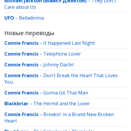
Michael Jackson (Майкл Джексон)
–
They Don't
Care about Us
UFO
–
Belladonna
Новые переводы
Connie Francis
–
It Happened Last Night
Connie Francis
–
Telephone Lover
Connie Francis
–
Johnny Darlin'
Connie Francis
–
Don't Break the Heart That Loves
You
Connie Francis
–
Gonna Git That Man
Blackbriar
–
The Hermit and the Lover
Connie Francis
–
Breakin' in a Brand New Broken
Heart