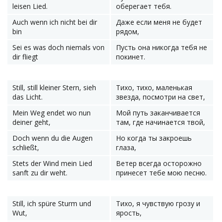
leisen Lied.
оберегает тебя.
Auch wenn ich nicht bei dir
Даже если меня не будет
bin
рядом,
Sei es was doch niemals von
Пусть она никогда тебя не
dir fliegt
покинет.
Still, still kleiner Stern, sieh
Тихо, тихо, маленькая
das Licht.
звезда, посмотри на свет,
Mein Weg endet wo nun
Мой путь заканчивается
deiner geht,
там, где начинается твой,
Doch wenn du die Augen
Но когда ты закроешь
schließt,
глаза,
Stets der Wind mein Lied
Ветер всегда осторожно
sanft zu dir weht.
принесет тебе мою песню.
Still, ich spüre Sturm und
Тихо, я чувствую грозу и
Wut,
ярость,