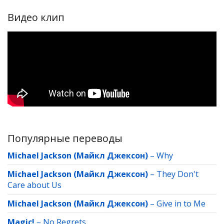
Видео клип
Популярные переводы
Michael Jackson (Майкл Джексон)
–
Why
Michael Jackson (Майкл Джексон)
–
They Don't
Care about Us
Michael Jackson (Майкл Джексон)
–
Give in to Me
Magic!
–
No Regrets