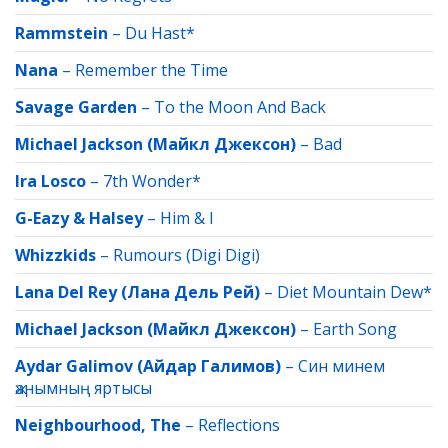
Rammstein
–
Du Hast*
Nana
–
Remember the Time
Savage Garden
–
To the Moon And Back
Michael Jackson (Майкл Джексон)
–
Bad
Ira Losco
–
7th Wonder*
G-Eazy & Halsey
–
Him & I
Whizzkids
–
Rumours (Digi Digi)
Lana Del Rey (Лана Дель Рей)
–
Diet Mountain Dew*
Michael Jackson (Майкл Джексон)
–
Earth Song
Aydar Galimov (Айдар Галимов)
–
Син минем
җанымның яртысы
Neighbourhood, The
–
Reflections