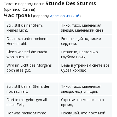
Stunde Des Sturms
Текст и перевод песни
(оригинал Cuirina)
Час грозы
(перевод
Aphelion из С-Пб
)
Still, still kleiner Stern,
Тихо, тихо, маленькая
kleines Licht,
звезда, маленький свет,
Das noch unter meinem
Еще спящий под моим
Herzen ruht.
сердцем.
Gleich wie tief die Nacht
Неважно, насколько
wohl auch ist,
глубока ночь,
Wird im Licht des Morgens
Ведь в утреннем свете все
doch alles gut.
будет хорошо.
Still, still kleiner Stern, der
Тихо, тихо, маленькая
noch schläft,
звезда, еще спящая,
Dort in mir geborgen all
Скрытая во мне все это
diese Zeit,
время,
Hör was meine Stimme
Послушай, что поет мой