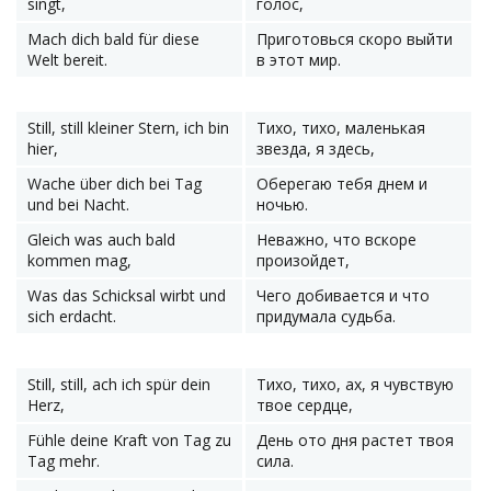
singt,
голос,
Mach dich bald für diese
Приготовься скоро выйти
Welt bereit.
в этот мир.
Still, still kleiner Stern, ich bin
Тихо, тихо, маленькая
hier,
звезда, я здесь,
Wache über dich bei Tag
Оберегаю тебя днем и
und bei Nacht.
ночью.
Gleich was auch bald
Неважно, что вскоре
kommen mag,
произойдет,
Was das Schicksal wirbt und
Чего добивается и что
sich erdacht.
придумала судьба.
Still, still, ach ich spür dein
Тихо, тихо, ах, я чувствую
Herz,
твое сердце,
Fühle deine Kraft von Tag zu
День ото дня растет твоя
Tag mehr.
сила.