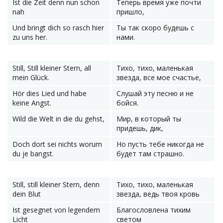
Ist die Zeit denn nun schon
Теперь время уже почти
nah
пришло,
Und bringt dich so rasch hier
Ты так скоро будешь с
zu uns her.
нами.
Still, Still kleiner Stern, all
Тихо, тихо, маленькая
mein Glück.
звезда, все мое счастье,
Hör dies Lied und habe
Слушай эту песню и не
keine Angst.
бойся.
Wild die Welt in die du gehst,
Мир, в который ты
придешь, дик,
Doch dort sei nichts worum
Но пусть тебе никогда не
du je bangst.
будет там страшно.
Still, still kleiner Stern, denn
Тихо, тихо, маленькая
dein Blut
звезда, ведь твоя кровь
Ist gesegnet von legendem
Благословлена тихим
Licht
светом