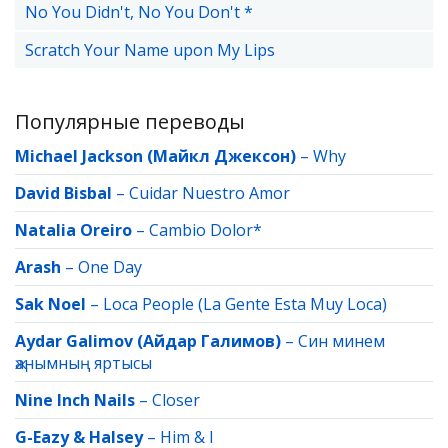
No You Didn't, No You Don't *
Scratch Your Name upon My Lips
Популярные переводы
Michael Jackson (Майкл Джексон)
–
Why
David Bisbal
–
Cuidar Nuestro Amor
Natalia Oreiro
–
Cambio Dolor*
Arash
–
One Day
Sak Noel
–
Loca People (La Gente Esta Muy Loca)
Aydar Galimov (Айдар Галимов)
–
Син минем
җанымның яртысы
Nine Inch Nails
–
Closer
G-Eazy & Halsey
–
Him & I