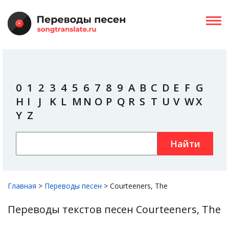
0
1
2
3
4
5
6
7
8
9
A
B
C
D
E
F
G
H
I
J
K
L
M
N
O
P
Q
R
S
T
U
V
W
X
Y
Z
Найти
Главная
>
Переводы песен
>
Courteeners, The
Переводы текстов песен Courteeners, The