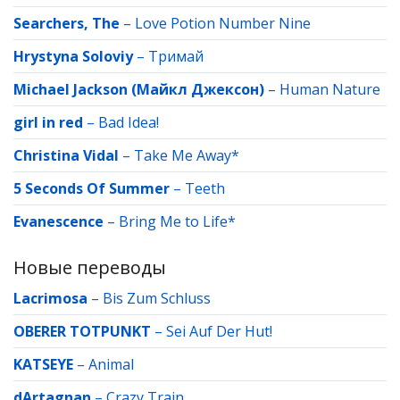
Searchers, The
–
Love Potion Number Nine
Hrystyna Soloviy
–
Тримай
Michael Jackson (Майкл Джексон)
–
Human Nature
girl in red
–
Bad Idea!
Christina Vidal
–
Take Me Away*
5 Seconds Of Summer
–
Teeth
Evanescence
–
Bring Me to Life*
Новые переводы
Lacrimosa
–
Bis Zum Schluss
OBERER TOTPUNKT
–
Sei Auf Der Hut!
KATSEYE
–
Animal
dArtagnan
–
Crazy Train