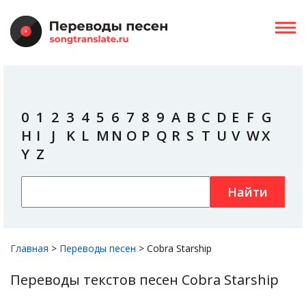
0
1
2
3
4
5
6
7
8
9
A
B
C
D
E
F
G
H
I
J
K
L
M
N
O
P
Q
R
S
T
U
V
W
X
Y
Z
Найти
Главная
>
Переводы песен
>
Cobra Starship
Переводы текстов песен Cobra Starship