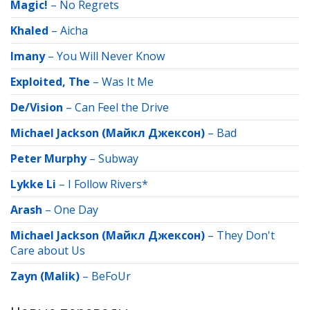
Magic!
–
No Regrets
Khaled
–
Aicha
Imany
–
You Will Never Know
Exploited, The
–
Was It Me
De/Vision
–
Can Feel the Drive
Michael Jackson (Майкл Джексон)
–
Bad
Peter Murphy
–
Subway
Lykke Li
–
I Follow Rivers*
Arash
–
One Day
Michael Jackson (Майкл Джексон)
–
They Don't
Care about Us
Zayn (Malik)
–
BeFoUr