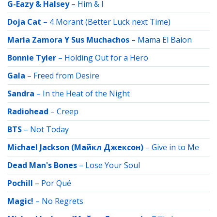
G-Eazy & Halsey
–
Him & I
Doja Cat
–
4 Morant (Better Luck next Time)
Maria Zamora Y Sus Muchachos
–
Mama El Baion
Bonnie Tyler
–
Holding Out for a Hero
Gala
–
Freed from Desire
Sandra
–
In the Heat of the Night
Radiohead
–
Creep
BTS
–
Not Today
Michael Jackson (Майкл Джексон)
–
Give in to Me
Dead Man's Bones
–
Lose Your Soul
Pochill
–
Por Qué
Magic!
–
No Regrets