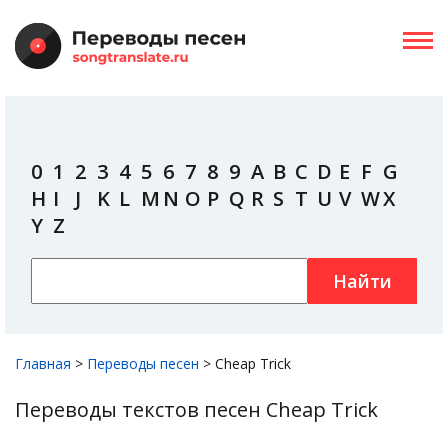
0
1
2
3
4
5
6
7
8
9
A
B
C
D
E
F
G
H
I
J
K
L
M
N
O
P
Q
R
S
T
U
V
W
X
Y
Z
Найти
Главная
>
Переводы песен
>
Cheap Trick
Переводы текстов песен Cheap Trick