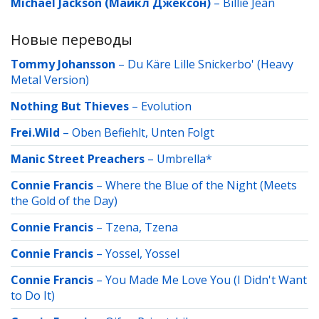
Michael Jackson (Майкл Джексон)
–
Billie Jean
Новые переводы
Tommy Johansson
–
Du Käre Lille Snickerbo' (Heavy
Metal Version)
Nothing But Thieves
–
Evolution
Frei.Wild
–
Oben Befiehlt, Unten Folgt
Manic Street Preachers
–
Umbrella*
Connie Francis
–
Where the Blue of the Night (Meets
the Gold of the Day)
Connie Francis
–
Tzena, Tzena
Connie Francis
–
Yossel, Yossel
Connie Francis
–
You Made Me Love You (I Didn't Want
to Do It)