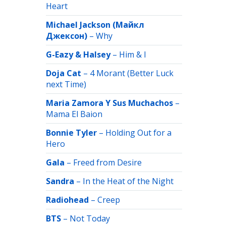
Heart
Michael Jackson (Майкл
Джексон)
–
Why
G-Eazy & Halsey
–
Him & I
Doja Cat
–
4 Morant (Better Luck
next Time)
Maria Zamora Y Sus Muchachos
–
Mama El Baion
Bonnie Tyler
–
Holding Out for a
Hero
Gala
–
Freed from Desire
Sandra
–
In the Heat of the Night
Radiohead
–
Creep
BTS
–
Not Today