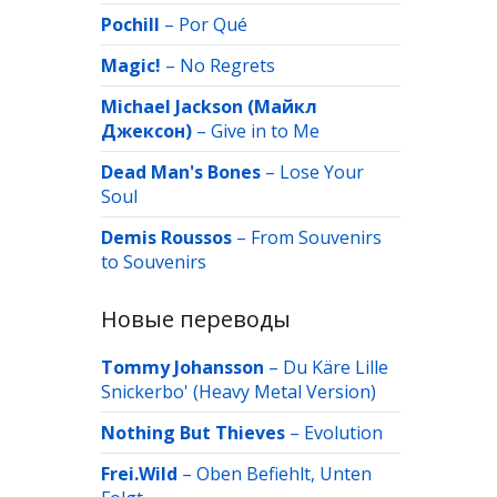
Pochill
–
Por Qué
Magic!
–
No Regrets
Michael Jackson (Майкл
Джексон)
–
Give in to Me
Dead Man's Bones
–
Lose Your
Soul
Demis Roussos
–
From Souvenirs
to Souvenirs
Новые переводы
Tommy Johansson
–
Du Käre Lille
Snickerbo' (Heavy Metal Version)
Nothing But Thieves
–
Evolution
Frei.Wild
–
Oben Befiehlt, Unten