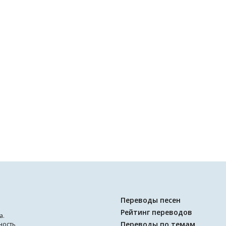
Переводы песен
Рейтинг переводов
а.
Переводы по темам
ность