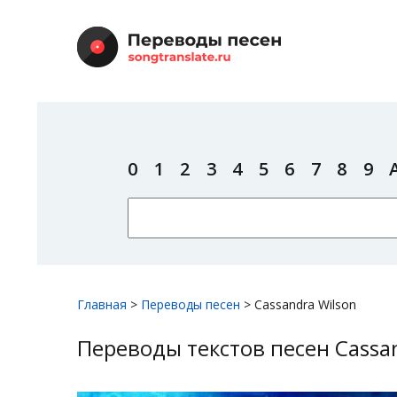
0
1
2
3
4
5
6
7
8
9
Главная
>
Переводы песен
>
Cassandra Wilson
Переводы текстов песен Cassa