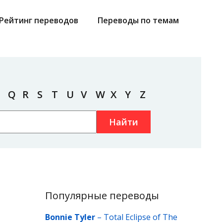
Рейтинг переводов
Переводы по темам
Q
R
S
T
U
V
W
X
Y
Z
Найти
Популярные переводы
Bonnie Tyler
–
Total Eclipse of The