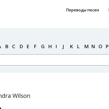
Переводы песен
A
B
C
D
E
F
G
H
I
J
K
L
M
N
O
P
ndra Wilson