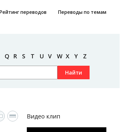
Рейтинг переводов
Переводы по темам
Q
R
S
T
U
V
W
X
Y
Z
Найти
Видео клип