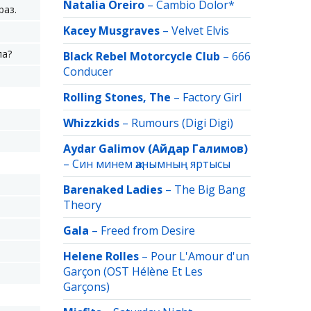
Natalia Oreiro
–
Cambio Dolor*
раз.
Kacey Musgraves
–
Velvet Elvis
ла?
Black Rebel Motorcycle Club
–
666
Conducer
Rolling Stones, The
–
Factory Girl
Whizzkids
–
Rumours (Digi Digi)
Aydar Galimov (Айдар Галимов)
–
Син минем җанымның яртысы
Barenaked Ladies
–
The Big Bang
Theory
Gala
–
Freed from Desire
Helene Rolles
–
Pour L'Amour d'un
Garçon (OST Hélène Et Les
Garçons)