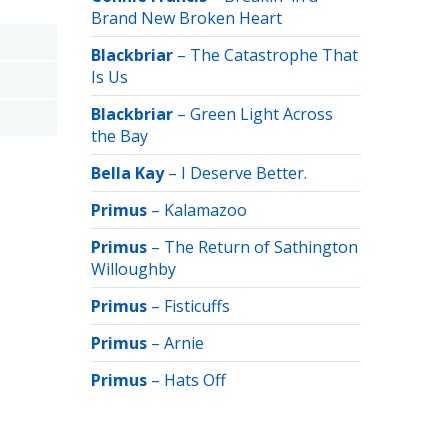
Brand New Broken Heart
Blackbriar
–
The Catastrophe That
Is Us
Blackbriar
–
Green Light Across
the Bay
Bella Kay
–
I Deserve Better.
Primus
–
Kalamazoo
Primus
–
The Return of Sathington
Willoughby
Primus
–
Fisticuffs
Primus
–
Arnie
Primus
–
Hats Off