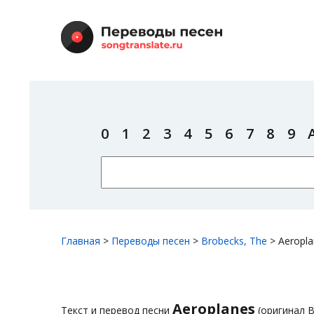
0
1
2
3
4
5
6
7
8
9
Главная
>
Переводы песен
>
Brobecks, The
>
Aeropl
Aeroplanes
Текст и перевод песни
(оригинал B