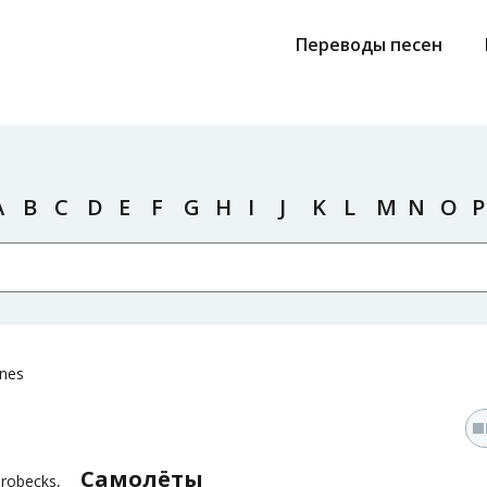
Переводы песен
A
B
C
D
E
F
G
H
I
J
K
L
M
N
O
P
anes
Самолёты
robecks,