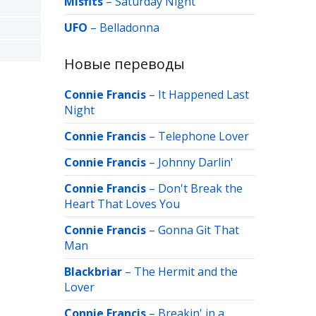
Misfits
–
Saturday Night
UFO
–
Belladonna
Новые переводы
Connie Francis
–
It Happened Last
Night
Connie Francis
–
Telephone Lover
Connie Francis
–
Johnny Darlin'
Connie Francis
–
Don't Break the
Heart That Loves You
Connie Francis
–
Gonna Git That
Man
Blackbriar
–
The Hermit and the
Lover
Connie Francis
–
Breakin' in a