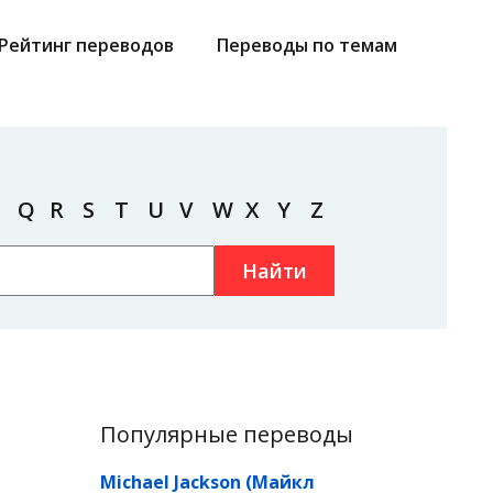
Рейтинг переводов
Переводы по темам
Q
R
S
T
U
V
W
X
Y
Z
Найти
Популярные переводы
Michael Jackson (Майкл