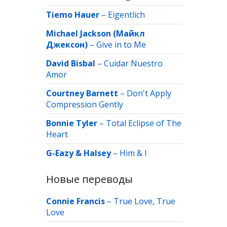
Tiemo Hauer
–
Eigentlich
Michael Jackson (Майкл
Джексон)
–
Give in to Me
David Bisbal
–
Cuidar Nuestro
Amor
Courtney Barnett
–
Don't Apply
Compression Gently
Bonnie Tyler
–
Total Eclipse of The
Heart
G-Eazy & Halsey
–
Him & I
Новые переводы
Connie Francis
–
True Love, True
Love