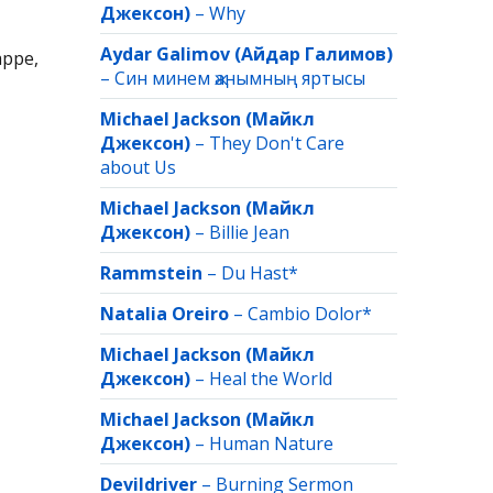
Джексон)
–
Why
Aydar Galimov (Айдар Галимов)
арре,
–
Син минем җанымның яртысы
Michael Jackson (Майкл
Джексон)
–
They Don't Care
about Us
Michael Jackson (Майкл
Джексон)
–
Billie Jean
Rammstein
–
Du Hast*
Natalia Oreiro
–
Cambio Dolor*
Michael Jackson (Майкл
Джексон)
–
Heal the World
Michael Jackson (Майкл
Джексон)
–
Human Nature
Devildriver
–
Burning Sermon