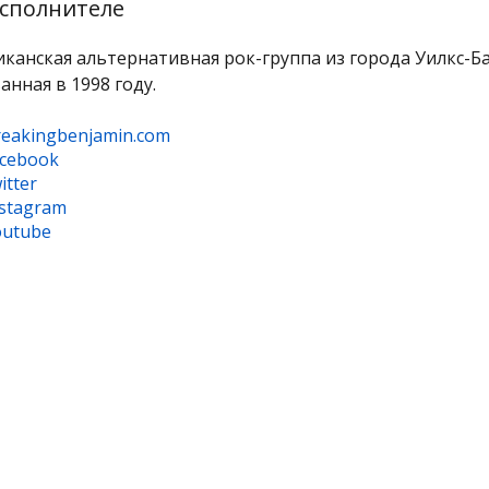
сполнителе
канская альтернативная рок-группа из города Уилкс-Б
анная в 1998 году.
reakingbenjamin.com
acebook
itter
nstagram
outube