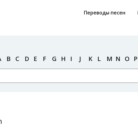
Переводы песен
A
B
C
D
E
F
G
H
I
J
K
L
M
N
O
P
h