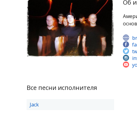
Об и
Амери
основ
b
f
tw
i
y
Все песни исполнителя
Jack