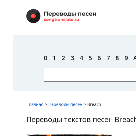
0
1
2
3
4
5
6
7
8
9
Главная
>
Переводы песен
>
Breach
Переводы текстов песен Breac