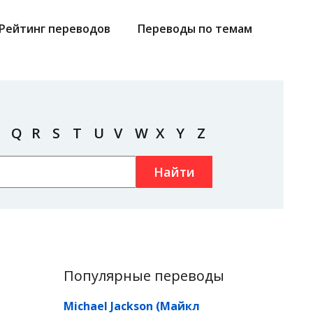
Рейтинг переводов
Переводы по темам
Q
R
S
T
U
V
W
X
Y
Z
Найти
Популярные переводы
Michael Jackson (Майкл