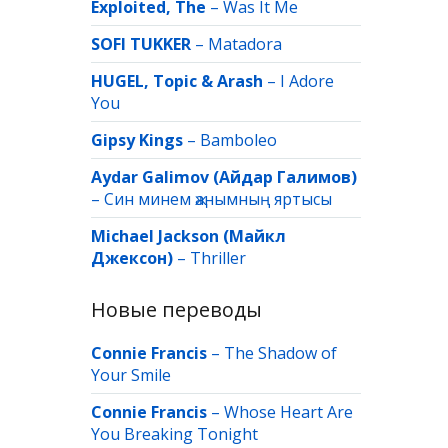
Exploited, The
–
Was It Me
SOFI TUKKER
–
Matadora
HUGEL, Topic & Arash
–
I Adore
You
Gipsy Kings
–
Bamboleo
Aydar Galimov (Айдар Галимов)
–
Син минем җанымның яртысы
Michael Jackson (Майкл
Джексон)
–
Thriller
Новые переводы
Connie Francis
–
The Shadow of
Your Smile
Connie Francis
–
Whose Heart Are
You Breaking Tonight