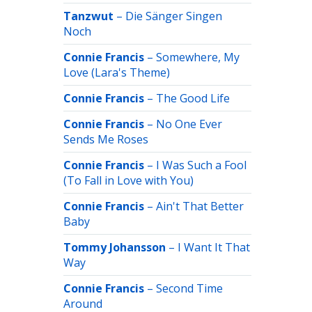
Tanzwut
–
Die Sänger Singen
Noch
Connie Francis
–
Somewhere, My
Love (Lara's Theme)
Connie Francis
–
The Good Life
Connie Francis
–
No One Ever
Sends Me Roses
Connie Francis
–
I Was Such a Fool
(To Fall in Love with You)
Connie Francis
–
Ain't That Better
Baby
Tommy Johansson
–
I Want It That
Way
Connie Francis
–
Second Time
Around