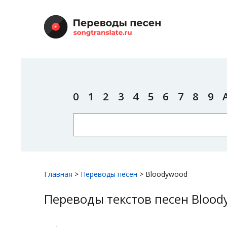
0
1
2
3
4
5
6
7
8
9
Главная
>
Переводы песен
>
Bloodywood
Переводы текстов песен Bloo