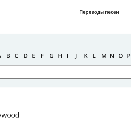
Переводы песен
A
B
C
D
E
F
G
H
I
J
K
L
M
N
O
P
dywood