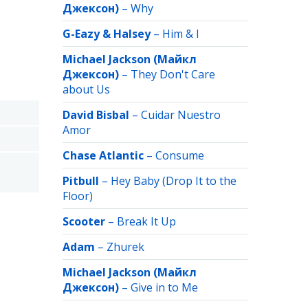
Джексон)
–
Why
G-Eazy & Halsey
–
Him & I
Michael Jackson (Майкл
Джексон)
–
They Don't Care
about Us
David Bisbal
–
Cuidar Nuestro
Amor
Chase Atlantic
–
Consume
Pitbull
–
Hey Baby (Drop It to the
Floor)
Scooter
–
Break It Up
Adam
–
Zhurek
Michael Jackson (Майкл
Джексон)
–
Give in to Me