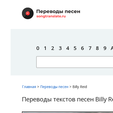
0
1
2
3
4
5
6
7
8
9
Главная
>
Переводы песен
>
Billy Reid
Переводы текстов песен Billy R