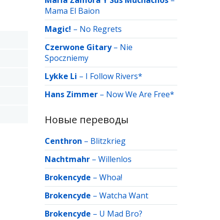
Maria Zamora Y Sus Muchachos
–
Mama El Baion
Magic!
–
No Regrets
Czerwone Gitary
–
Nie
Spoczniemy
Lykke Li
–
I Follow Rivers*
Hans Zimmer
–
Now We Are Free*
Новые переводы
Centhron
–
Blitzkrieg
Nachtmahr
–
Willenlos
Brokencyde
–
Whoa!
Brokencyde
–
Watcha Want
Brokencyde
–
U Mad Bro?