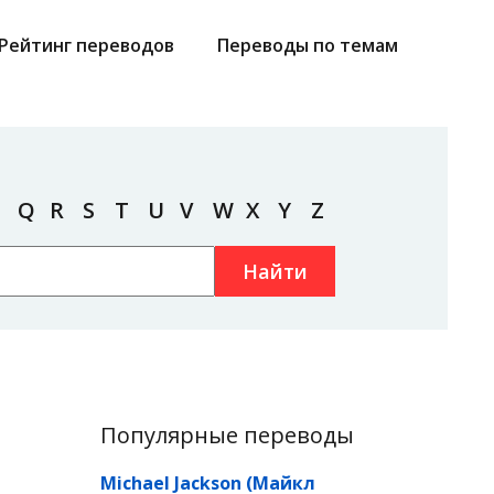
Рейтинг переводов
Переводы по темам
Q
R
S
T
U
V
W
X
Y
Z
Найти
Популярные переводы
Michael Jackson (Майкл