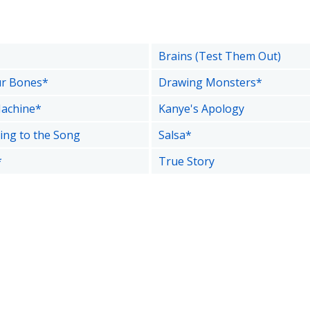
Brains (Test Them Out)
ur Bones*
Drawing Monsters*
Machine*
Kanye's Apology
cing to the Song
Salsa*
*
True Story