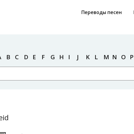
Переводы песен
A
B
C
D
E
F
G
H
I
J
K
L
M
N
O
P
eid