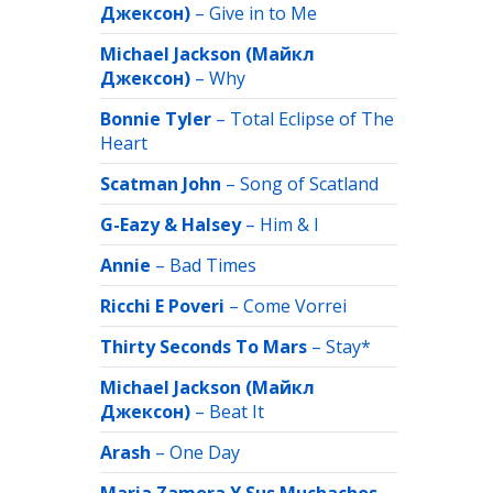
Джексон)
–
Give in to Me
Michael Jackson (Майкл
Джексон)
–
Why
Bonnie Tyler
–
Total Eclipse of The
Heart
Scatman John
–
Song of Scatland
G-Eazy & Halsey
–
Him & I
Annie
–
Bad Times
Ricchi E Poveri
–
Come Vorrei
Thirty Seconds To Mars
–
Stay*
Michael Jackson (Майкл
Джексон)
–
Beat It
Arash
–
One Day