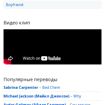
Boyfriend
Видео клип
Популярные переводы
Sabrina Carpenter
–
Bed Chem
Michael Jackson (Майкл Джексон)
–
Why
Aydar Galimov (Айдар Галимов)
–
Син минем