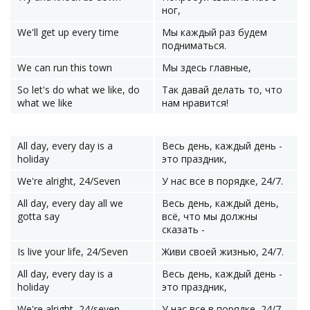
ног,
We'll get up every time
Мы каждый раз будем
подниматься.
We can run this town
Мы здесь главные,
So let's do what we like, do
Так давай делать то, что
what we like
нам нравится!
All day, every day is a
Весь день, каждый день -
holiday
это праздник,
We're alright, 24/Seven
У нас все в порядке, 24/7.
All day, every day all we
Весь день, каждый день,
gotta say
всё, что мы должны
сказать -
Is live your life, 24/Seven
Живи своей жизнью, 24/7.
All day, every day is a
Весь день, каждый день -
holiday
это праздник,
We're alright, 24/seven
У нас все в порядке, 24/7.