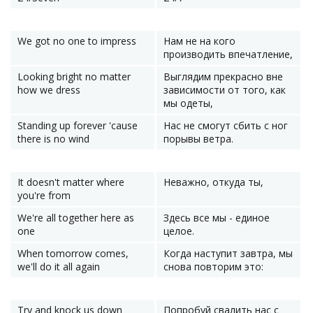
We got no one to impress
Нам не на кого
производить впечатление,
Looking bright no matter
Выглядим прекрасно вне
how we dress
зависимости от того, как
мы одеты,
Standing up forever 'cause
Нас не смогут сбить с ног
there is no wind
порывы ветра.
It doesn't matter where
Неважно, откуда ты,
you're from
We're all together here as
Здесь все мы - единое
one
целое.
When tomorrow comes,
Когда наступит завтра, мы
we'll do it all again
снова повторим это:
Try and knock us down
Попробуй свалить нас с