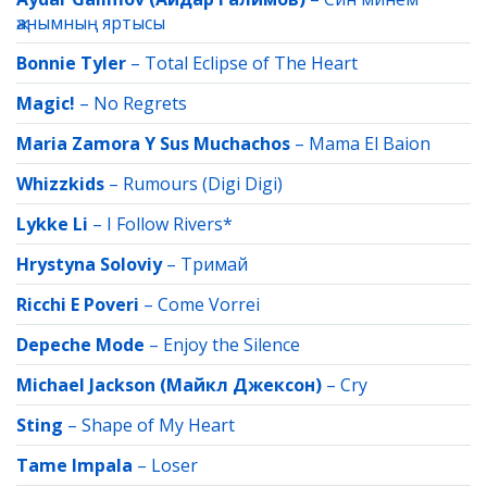
җанымның яртысы
Bonnie Tyler
–
Total Eclipse of The Heart
Magic!
–
No Regrets
Maria Zamora Y Sus Muchachos
–
Mama El Baion
Whizzkids
–
Rumours (Digi Digi)
Lykke Li
–
I Follow Rivers*
Hrystyna Soloviy
–
Тримай
Ricchi E Poveri
–
Come Vorrei
Depeche Mode
–
Enjoy the Silence
Michael Jackson (Майкл Джексон)
–
Cry
Sting
–
Shape of My Heart
Tame Impala
–
Loser