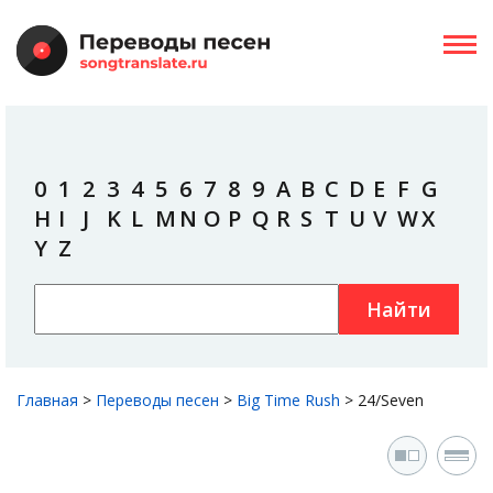
0
1
2
3
4
5
6
7
8
9
A
B
C
D
E
F
G
H
I
J
K
L
M
N
O
P
Q
R
S
T
U
V
W
X
Y
Z
Найти
Главная
>
Переводы песен
>
Big Time Rush
>
24/Seven