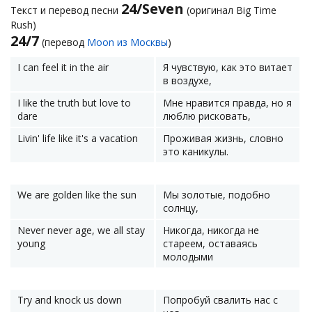
24/Seven
Текст и перевод песни
(оригинал Big Time
Rush)
24/7
(перевод
Moon из Москвы
)
I can feel it in the air
Я чувствую, как это витает
в воздухе,
I like the truth but love to
Мне нравится правда, но я
dare
люблю рисковать,
Livin' life like it's a vacation
Проживая жизнь, словно
это каникулы.
We are golden like the sun
Мы золотые, подобно
солнцу,
Never never age, we all stay
Никогда, никогда не
young
стареем, оставаясь
молодыми
Try and knock us down
Попробуй свалить нас с