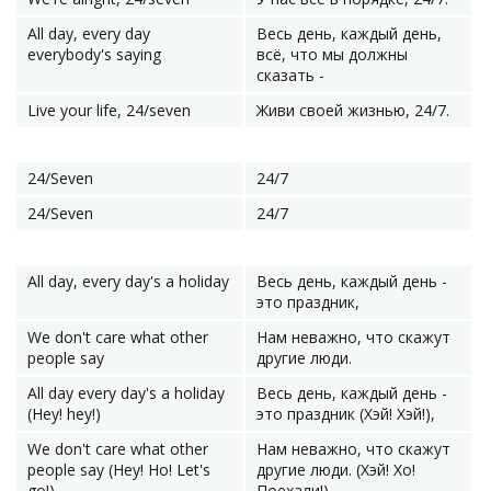
All day, every day
Весь день, каждый день,
everybody's saying
всё, что мы должны
сказать -
Live your life, 24/seven
Живи своей жизнью, 24/7.
24/Seven
24/7
24/Seven
24/7
All day, every day's a holiday
Весь день, каждый день -
это праздник,
We don't care what other
Нам неважно, что скажут
people say
другие люди.
All day every day's a holiday
Весь день, каждый день -
(Hey! hey!)
это праздник (Хэй! Хэй!),
We don't care what other
Нам неважно, что скажут
people say (Hey! Ho! Let's
другие люди. (Хэй! Хо!
go!)
Поехали!)