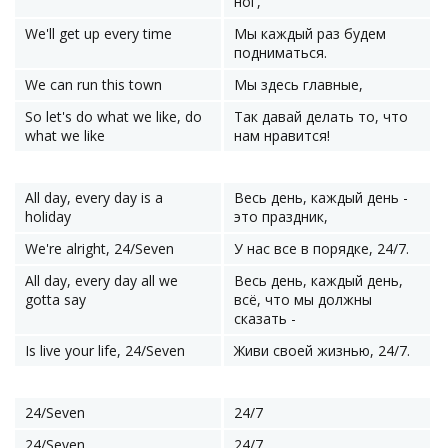
ног,
We'll get up every time
Мы каждый раз будем
подниматься.
We can run this town
Мы здесь главные,
So let's do what we like, do
Так давай делать то, что
what we like
нам нравится!
All day, every day is a
Весь день, каждый день -
holiday
это праздник,
We're alright, 24/Seven
У нас все в порядке, 24/7.
All day, every day all we
Весь день, каждый день,
gotta say
всё, что мы должны
сказать -
Is live your life, 24/Seven
Живи своей жизнью, 24/7.
24/Seven
24/7
24/Seven
24/7