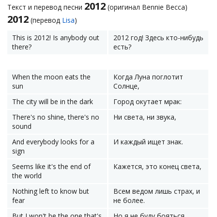
2012
Текст и перевод песни
(оригинал Bennie Becca)
2012
(перевод
Lisa
)
This is 2012! Is anybody out
2012 год! Здесь кто-нибудь
there?
есть?
When the moon eats the
Когда Луна поглотит
sun
Солнце,
The city will be in the dark
Город окутает мрак:
There's no shine, there's no
Ни света, ни звука,
sound
And everybody looks for a
И каждый ищет знак.
sign
Seems like it's the end of
Кажется, это конец света,
the world
Nothing left to know but
Всем ведом лишь страх, и
fear
не более.
But I won't be the one that's
Но я не буду бояться,