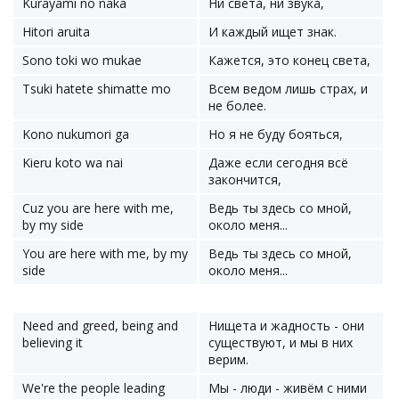
Kurayami no naka
Ни света, ни звука,
Hitori aruita
И каждый ищет знак.
Sono toki wo mukae
Кажется, это конец света,
Tsuki hatete shimatte mo
Всем ведом лишь страх, и
не более.
Kono nukumori ga
Но я не буду бояться,
Kieru koto wa nai
Даже если сегодня всё
закончится,
Cuz you are here with me,
Ведь ты здесь со мной,
by my side
около меня...
You are here with me, by my
Ведь ты здесь со мной,
side
около меня...
Need and greed, being and
Нищета и жадность - они
believing it
существуют, и мы в них
верим.
We're the people leading
Мы - люди - живём с ними