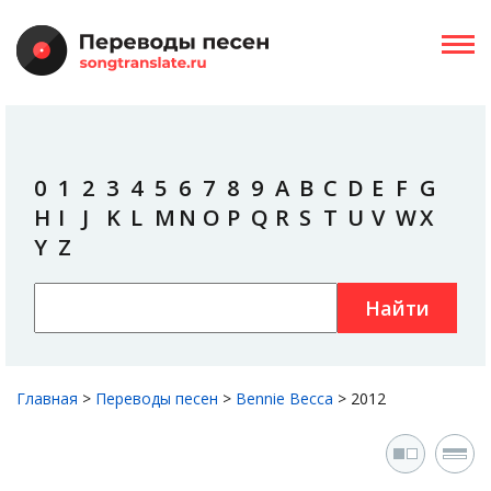
0
1
2
3
4
5
6
7
8
9
A
B
C
D
E
F
G
H
I
J
K
L
M
N
O
P
Q
R
S
T
U
V
W
X
Y
Z
Найти
Главная
>
Переводы песен
>
Bennie Becca
>
2012