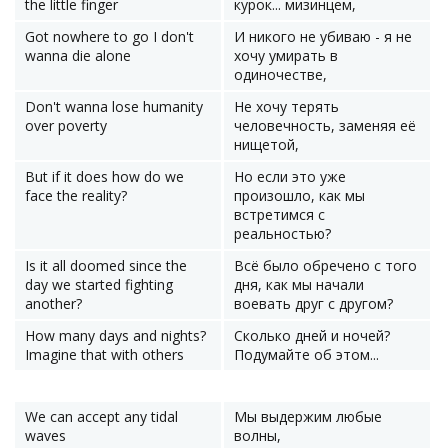
the little finger
курок... мизинцем,
Got nowhere to go I don't
И никого не убиваю - я не
wanna die alone
хочу умирать в
одиночестве,
Don't wanna lose humanity
Не хочу терять
over poverty
человечность, заменяя её
нищетой,
But if it does how do we
Но если это уже
face the reality?
произошло, как мы
встретимся с
реальностью?
Is it all doomed since the
Всё было обречено с того
day we started fighting
дня, как мы начали
another?
воевать друг с другом?
How many days and nights?
Сколько дней и ночей?
Imagine that with others
Подумайте об этом...
We can accept any tidal
Мы выдержим любые
waves
волны,