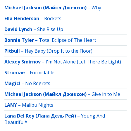
Michael Jackson (Майкл Джексон)
–
Why
Ella Henderson
–
Rockets
David Lynch
–
She Rise Up
Bonnie Tyler
–
Total Eclipse of The Heart
Pitbull
–
Hey Baby (Drop It to the Floor)
Alexey Smirnov
–
I'm Not Alone (Let There Be Light)
Stromae
–
Formidable
Magic!
–
No Regrets
Michael Jackson (Майкл Джексон)
–
Give in to Me
LANY
–
Malibu Nights
Lana Del Rey (Лана Дель Рей)
–
Young And
Beautiful*