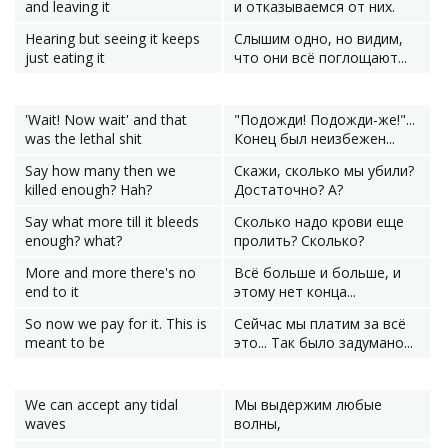
and leaving it
и отказываемся от них.
Hearing but seeing it keeps
Слышим одно, но видим,
just eating it
что они всё поглощают...
'Wait! Now wait' and that
"Подожди! Подожди-же!"...
was the lethal shit
Конец был неизбежен...
Say how many then we
Скажи, сколько мы убили?
killed enough? Hah?
Достаточно? А?
Say what more till it bleeds
Сколько надо крови еще
enough? what?
пролить? Сколько?
More and more there's no
Всё больше и больше, и
end to it
этому нет конца...
So now we pay for it. This is
Сейчас мы платим за всё
meant to be
это... Так было задумано...
We can accept any tidal
Мы выдержим любые
waves
волны,