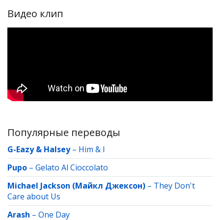
Видео клип
Популярные переводы
G-Eazy & Halsey
–
Him & I
Pupo
–
Gelato Al Cioccolato
Michael Jackson (Майкл Джексон)
–
They Don't
Care about Us
Arash
–
One Day