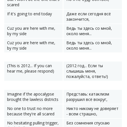
scared
If it's going to end today
Даже если сегодня всё
закончится,
Cuz you are here with me,
Ведь ты здесь со мной,
by my side
около меня...
Cuz you are here with me,
Ведь ты здесь со мной,
by my side
около меня...
(This is 2012... If you can
(2012 год... Если ты
hear me, please respond)
слышишь меня,
пожалуйста, ответь!)
Imagine if the apocalypse
Представь: катаклизм
brought the lawless districts
разрушил всё вокруг,
No one to trust no more
Никто никому не доверяет
because they're all scared
- всем страшно,
No hesitating pulling trigger,
Без сомнения спускаю