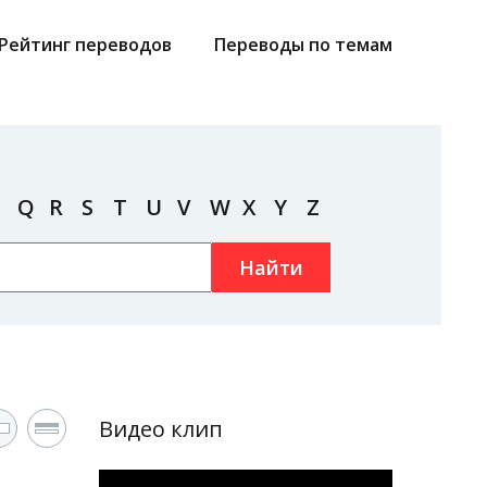
Рейтинг переводов
Переводы по темам
Q
R
S
T
U
V
W
X
Y
Z
Найти
Видео клип