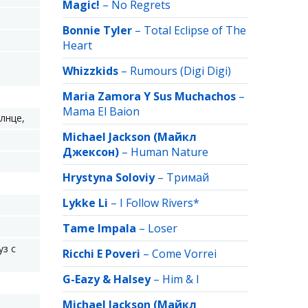
Magic!
–
No Regrets
Bonnie Tyler
–
Total Eclipse of The
Heart
Whizzkids
–
Rumours (Digi Digi)
Maria Zamora Y Sus Muchachos
–
Mama El Baion
лнце,
Michael Jackson (Майкл
Джексон)
–
Human Nature
Hrystyna Soloviy
–
Тримай
Lykke Li
–
I Follow Rivers*
Tame Impala
–
Loser
уз с
Ricchi E Poveri
–
Come Vorrei
G-Eazy & Halsey
–
Him & I
Michael Jackson (Майкл