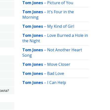
Tom Jones
–
Picture of You
Tom Jones
–
It's Four in the
Morning
Tom Jones
–
My Kind of Girl
Tom Jones
–
Love Burned a Hole in
the Night
Tom Jones
–
Not Another Heart
Song
Tom Jones
–
Move Closer
Tom Jones
–
Bad Love
Tom Jones
–
I Can Help
рила?