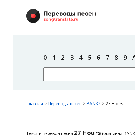
0
1
2
3
4
5
6
7
8
9
Главная
>
Переводы песен
>
BANKS
>
27 Hours
27 Hours
Текст и перевод песни
(оригинал BANK