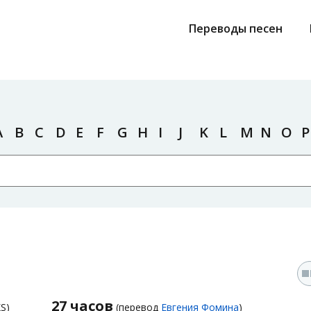
Переводы песен
A
B
C
D
E
F
G
H
I
J
K
L
M
N
O
P
27 часов
S)
(перевод
Евгения Фомина
)