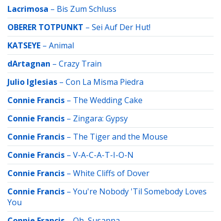
Lacrimosa
–
Bis Zum Schluss
OBERER TOTPUNKT
–
Sei Auf Der Hut!
KATSEYE
–
Animal
dArtagnan
–
Crazy Train
Julio Iglesias
–
Con La Misma Piedra
Connie Francis
–
The Wedding Cake
Connie Francis
–
Zingara: Gypsy
Connie Francis
–
The Tiger and the Mouse
Connie Francis
–
V-A-C-A-T-I-O-N
Connie Francis
–
White Cliffs of Dover
Connie Francis
–
You're Nobody 'Til Somebody Loves
You
Connie Francis
–
Oh, Susanna