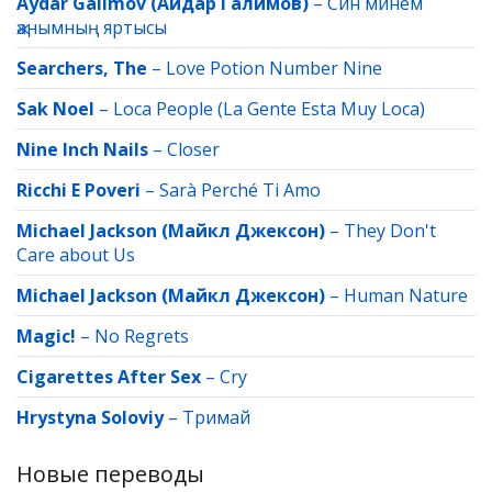
Aydar Galimov (Айдар Галимов)
–
Син минем
җанымның яртысы
Searchers, The
–
Love Potion Number Nine
Sak Noel
–
Loca People (La Gente Esta Muy Loca)
Nine Inch Nails
–
Closer
Ricchi E Poveri
–
Sarà Perché Ti Amo
Michael Jackson (Майкл Джексон)
–
They Don't
Care about Us
Michael Jackson (Майкл Джексон)
–
Human Nature
Magic!
–
No Regrets
Cigarettes After Sex
–
Cry
Hrystyna Soloviy
–
Тримай
Новые переводы