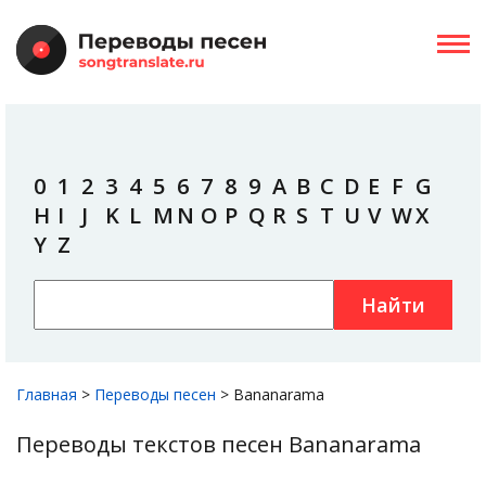
0
1
2
3
4
5
6
7
8
9
A
B
C
D
E
F
G
H
I
J
K
L
M
N
O
P
Q
R
S
T
U
V
W
X
Y
Z
Найти
Главная
>
Переводы песен
>
Bananarama
Переводы текстов песен Bananarama