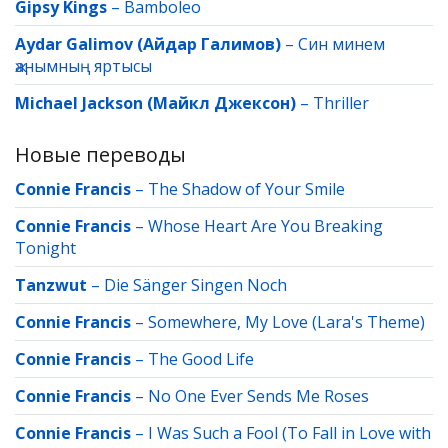
Gipsy Kings
–
Bamboleo
Aydar Galimov (Айдар Галимов)
–
Син минем
җанымның яртысы
Michael Jackson (Майкл Джексон)
–
Thriller
Новые переводы
Connie Francis
–
The Shadow of Your Smile
Connie Francis
–
Whose Heart Are You Breaking
Tonight
Tanzwut
–
Die Sänger Singen Noch
Connie Francis
–
Somewhere, My Love (Lara's Theme)
Connie Francis
–
The Good Life
Connie Francis
–
No One Ever Sends Me Roses
Connie Francis
–
I Was Such a Fool (To Fall in Love with