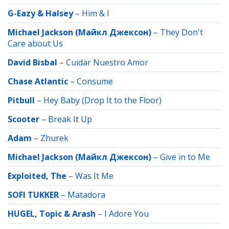
G-Eazy & Halsey
–
Him & I
Michael Jackson (Майкл Джексон)
–
They Don't
Care about Us
David Bisbal
–
Cuidar Nuestro Amor
Chase Atlantic
–
Consume
Pitbull
–
Hey Baby (Drop It to the Floor)
Scooter
–
Break It Up
Adam
–
Zhurek
Michael Jackson (Майкл Джексон)
–
Give in to Me
Exploited, The
–
Was It Me
SOFI TUKKER
–
Matadora
HUGEL, Topic & Arash
–
I Adore You