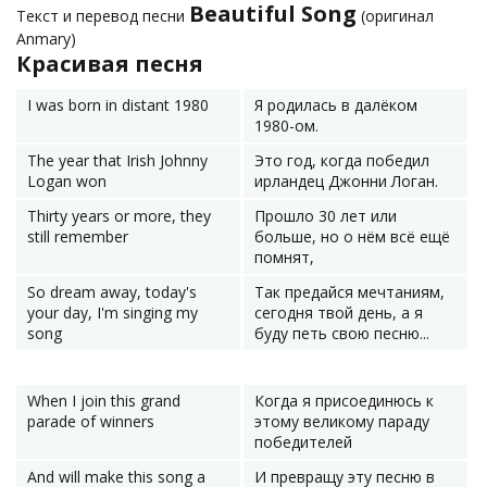
Beautiful Song
Текст и перевод песни
(оригинал
Anmary)
Красивая песня
I was born in distant 1980
Я родилась в далёком
1980-ом.
The year that Irish Johnny
Это год, когда победил
Logan won
ирландец Джонни Логан.
Thirty years or more, they
Прошло 30 лет или
still remember
больше, но о нём всё ещё
помнят,
So dream away, today's
Так предайся мечтаниям,
your day, I'm singing my
сегодня твой день, а я
song
буду петь свою песню...
When I join this grand
Когда я присоединюсь к
parade of winners
этому великому параду
победителей
And will make this song a
И превращу эту песню в