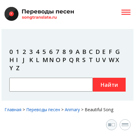
0
1
2
3
4
5
6
7
8
9
A
B
C
D
E
F
G
H
I
J
K
L
M
N
O
P
Q
R
S
T
U
V
W
X
Y
Z
Найти
Главная
>
Переводы песен
>
Anmary
>
Beautiful Song