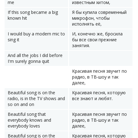
me
известным хитом,
If this song became a big
Я бы купила современный
known hit
микрофон, чтобы
исполнять её,
I would buy a modern mic to
И, конечно же, бросила
sing it
бы все свои прежние
занятия.
And all the jobs I did before
I'm surely gonna quit
Красивая песня звучит по
радио, в ТВ-шоу и так
далее,
Beautiful song is on the
Красивая песня, которую
radio, is in the TV shows and
все знают и любят.
so on and on
Beautiful song that
Красивая песня звучит по
everybody knows and
радио, в ТВ-шоу и так
everybody loves
далее,
Beautiful song is on the
Красивая песня, которую