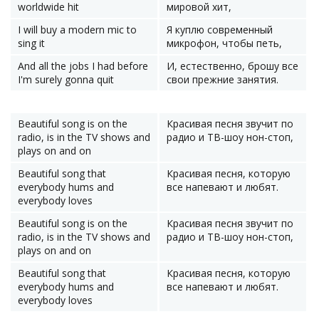
worldwide hit
мировой хит,
I will buy a modern mic to
Я куплю современный
sing it
микрофон, чтобы петь,
And all the jobs I had before
И, естественно, брошу все
I'm surely gonna quit
свои прежние занятия.
Beautiful song is on the
Красивая песня звучит по
radio, is in the TV shows and
радио и ТВ-шоу нон-стоп,
plays on and on
Beautiful song that
Красивая песня, которую
everybody hums and
все напевают и любят.
everybody loves
Beautiful song is on the
Красивая песня звучит по
radio, is in the TV shows and
радио и ТВ-шоу нон-стоп,
plays on and on
Beautiful song that
Красивая песня, которую
everybody hums and
все напевают и любят.
everybody loves