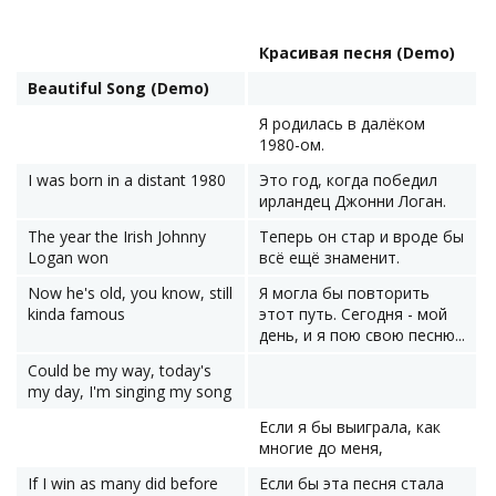
Красивая песня (Demo)
Beautiful Song (Demo)
Я родилась в далёком
1980-ом.
I was born in a distant 1980
Это год, когда победил
ирландец Джонни Логан.
The year the Irish Johnny
Теперь он стар и вроде бы
Logan won
всё ещё знаменит.
Now he's old, you know, still
Я могла бы повторить
kinda famous
этот путь. Сегодня - мой
день, и я пою свою песню...
Could be my way, today's
my day, I'm singing my song
Если я бы выиграла, как
многие до меня,
If I win as many did before
Если бы эта песня стала