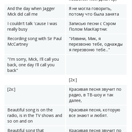
And the day when Jagger
Я не могла говорить,
Mick did call me
потому что была занята
I couldn't talk 'cause I was
Записью песни с Сэром
really busy
Полом МакКартни:
Recording song with Sir Paul
"Извини, Мик, я
McCartney
перезвоню тебе, однажды
я перезвоню тебе..."
"I'm sorry, Mick, I'll call you
back, one day I'll call you
back"
[2x:]
[2x:]
Красивая песня звучит по
радио, в ТВ-шоу и так
далее,
Beautiful song is on the
Красивая песня, которую
radio, is in the TV shows and
все знают и любят.
so on and on
Beautiful song that
Красивая песня звучит по