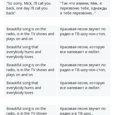
"So sorry, Mick, I'll call you
"Так что извини, Мик, я
back, one day I'll call you
перезвоню тебе, однажды
back"
я тебе перезвоню..."
Beautiful song is on the
Красивая песня звучит по
radio, is in the TV shows and
радио и ТВ-шоу нон-стоп,
plays on and on
Beautiful song that
Красивая песня, которую
everybody hums and
все напевают и любят.
everybody loves
Beautiful song is on the
Красивая песня звучит по
radio, is in the TV shows and
радио и ТВ-шоу нон-стоп,
plays on and on
Beautiful song that
Красивая песня, которую
everybody hums and
все напевают и любят.
everybody loves
Beautiful song is on the
Красивая песня звучит по
radio, is in the TV shows
радио и в ТВ-шоу...