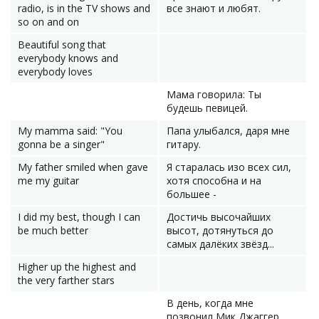
radio, is in the TV shows and
все знают и любят.
so on and on
Beautiful song that
everybody knows and
everybody loves
Мама говорила: Ты
будешь певицей.
My mamma said: "You
Папа улыбался, даря мне
gonna be a singer"
гитару.
My father smiled when gave
Я старалась изо всех сил,
me my guitar
хотя способна и на
большее -
I did my best, though I can
Достичь высочайших
be much better
высот, дотянуться до
самых далёких звёзд...
Higher up the highest and
the very farther stars
В день, когда мне
позвонил Мик Джаггер,