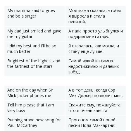
My mamma said to grow
Моя мама сказала, чтобы
and be a singer
я выросла и стала
певицей,
My dad just smiled and gave
А папа просто улыбнулся и
me my guitar
подарил мне гитару.
I did my best and I'll be so
Я старалась, как могла, и
much better
стану ещё лучше -
Brightest of the highest and
Самой яркой из самых
the farthest of the stars
недостижимых и далёких
звёзд...
And on the day when Sir
А в тот день, когда Сэр
Mick Jacker phones me
Мик Джэкер позвонит мне,
Tell him please that I am
Скажите ему, пожалуйста,
very busy
что я очень занята
Running brand new song for
Прогоном самой новой
Paul McCartney
песни Пола Маккартни: