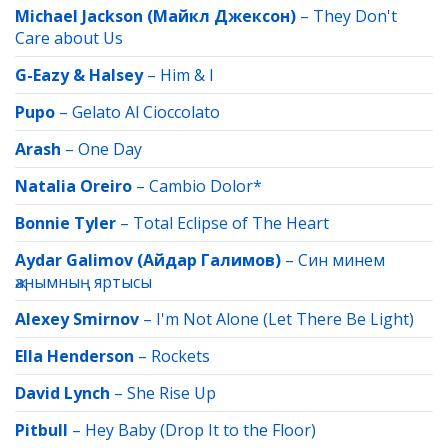
Michael Jackson (Майкл Джексон)
–
They Don't
Care about Us
G-Eazy & Halsey
–
Him & I
Pupo
–
Gelato Al Cioccolato
Arash
–
One Day
Natalia Oreiro
–
Cambio Dolor*
Bonnie Tyler
–
Total Eclipse of The Heart
Aydar Galimov (Айдар Галимов)
–
Син минем
җанымның яртысы
Alexey Smirnov
–
I'm Not Alone (Let There Be Light)
Ella Henderson
–
Rockets
David Lynch
–
She Rise Up
Pitbull
–
Hey Baby (Drop It to the Floor)