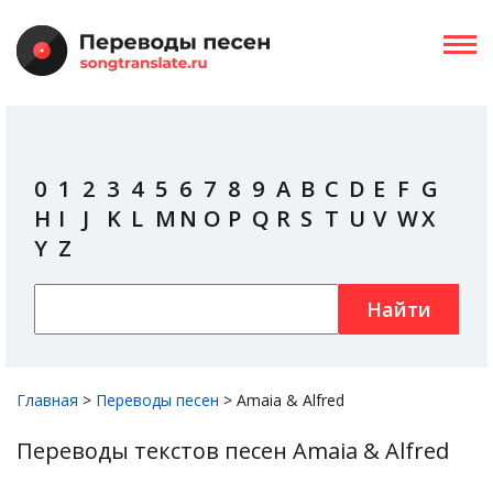
0
1
2
3
4
5
6
7
8
9
A
B
C
D
E
F
G
H
I
J
K
L
M
N
O
P
Q
R
S
T
U
V
W
X
Y
Z
Найти
Главная
>
Переводы песен
>
Amaia & Alfred
Переводы текстов песен Amaia & Alfred