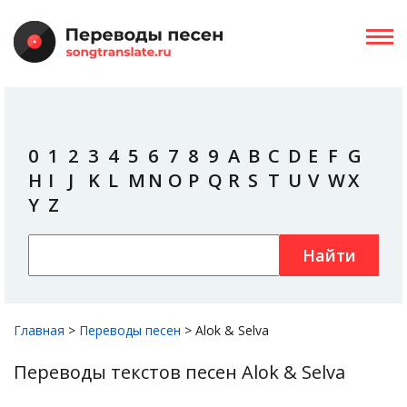
0
1
2
3
4
5
6
7
8
9
A
B
C
D
E
F
G
H
I
J
K
L
M
N
O
P
Q
R
S
T
U
V
W
X
Y
Z
Найти
Главная
>
Переводы песен
>
Alok & Selva
Переводы текстов песен Alok & Selva