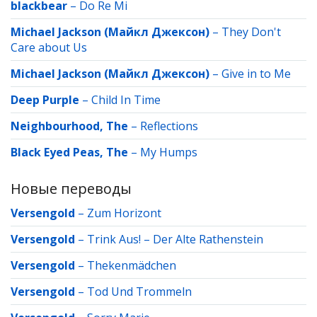
blackbear
–
Do Re Mi
Michael Jackson (Майкл Джексон)
–
They Don't
Care about Us
Michael Jackson (Майкл Джексон)
–
Give in to Me
Deep Purple
–
Child In Time
Neighbourhood, The
–
Reflections
Black Eyed Peas, The
–
My Humps
Новые переводы
Versengold
–
Zum Horizont
Versengold
–
Trink Aus! – Der Alte Rathenstein
Versengold
–
Thekenmädchen
Versengold
–
Tod Und Trommeln