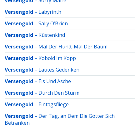
Versengold
–
Sorry Marie
Versengold
–
Labyrinth
Versengold
–
Sally O’Brien
Versengold
–
Küstenkind
Versengold
–
Mal Der Hund, Mal Der Baum
Versengold
–
Kobold Im Kopp
Versengold
–
Lautes Gedenken
Versengold
–
Eis Und Asche
Versengold
–
Durch Den Sturm
Versengold
–
Eintagsfliege
Versengold
–
Der Tag, an Dem Die Götter Sich
Betranken