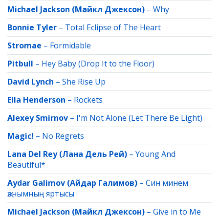
Michael Jackson (Майкл Джексон)
–
Why
Bonnie Tyler
–
Total Eclipse of The Heart
Stromae
–
Formidable
Pitbull
–
Hey Baby (Drop It to the Floor)
David Lynch
–
She Rise Up
Ella Henderson
–
Rockets
Alexey Smirnov
–
I'm Not Alone (Let There Be Light)
Magic!
–
No Regrets
Lana Del Rey (Лана Дель Рей)
–
Young And
Beautiful*
Aydar Galimov (Айдар Галимов)
–
Син минем
җанымның яртысы
Michael Jackson (Майкл Джексон)
–
Give in to Me