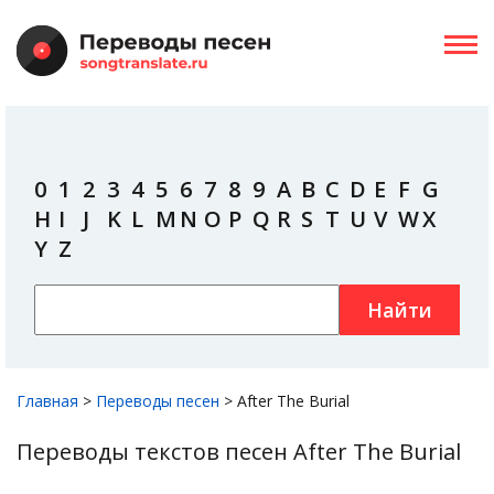
0
1
2
3
4
5
6
7
8
9
A
B
C
D
E
F
G
H
I
J
K
L
M
N
O
P
Q
R
S
T
U
V
W
X
Y
Z
Найти
Главная
>
Переводы песен
>
After The Burial
Переводы текстов песен After The Burial