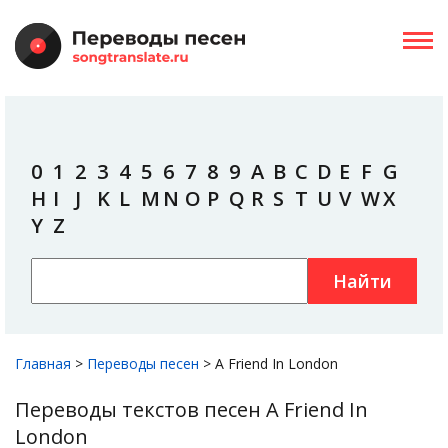
0
1
2
3
4
5
6
7
8
9
A
B
C
D
E
F
G
H
I
J
K
L
M
N
O
P
Q
R
S
T
U
V
W
X
Y
Z
Найти
Главная
>
Переводы песен
>
A Friend In London
Переводы текстов песен A Friend In
London