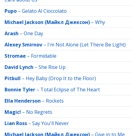
Pupo
–
Gelato Al Cioccolato
Michael Jackson (Майкл Джексон)
–
Why
Arash
–
One Day
Alexey Smirnov
–
I'm Not Alone (Let There Be Light)
Stromae
–
Formidable
David Lynch
–
She Rise Up
Pitbull
–
Hey Baby (Drop It to the Floor)
Bonnie Tyler
–
Total Eclipse of The Heart
Ella Henderson
–
Rockets
Magic!
–
No Regrets
Lian Ross
–
Say You'll Never
Michael Jackson (Майкл Джексон)
–
Give in to Me