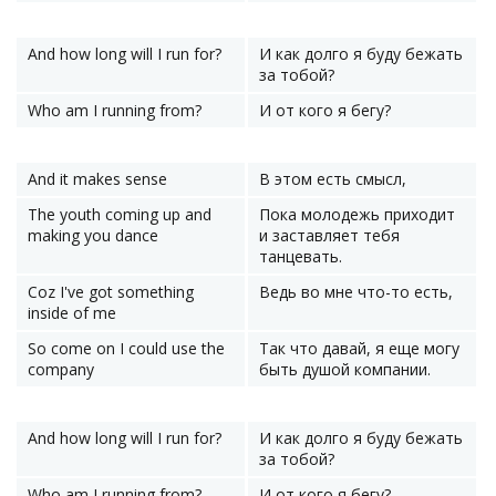
And how long will I run for?
И как долго я буду бежать
за тобой?
Who am I running from?
И от кого я бегу?
And it makes sense
В этом есть смысл,
The youth coming up and
Пока молодежь приходит
making you dance
и заставляет тебя
танцевать.
Coz I've got something
Ведь во мне что-то есть,
inside of me
So come on I could use the
Так что давай, я еще могу
company
быть душой компании.
And how long will I run for?
И как долго я буду бежать
за тобой?
Who am I running from?
И от кого я бегу?