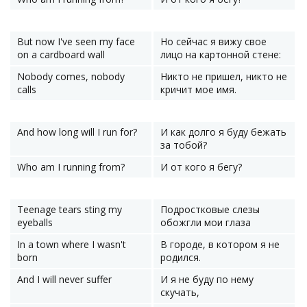
But now I've seen my face
Но сейчас я вижу свое
on a cardboard wall
лицо на картонной стене:
Nobody comes, nobody
Никто не пришел, никто не
calls
кричит мое имя.
And how long will I run for?
И как долго я буду бежать
за тобой?
Who am I running from?
И от кого я бегу?
Teenage tears sting my
Подростковые слезы
eyeballs
обожгли мои глаза
In a town where I wasn't
В городе, в котором я не
born
родился.
And I will never suffer
И я не буду по нему
скучать,