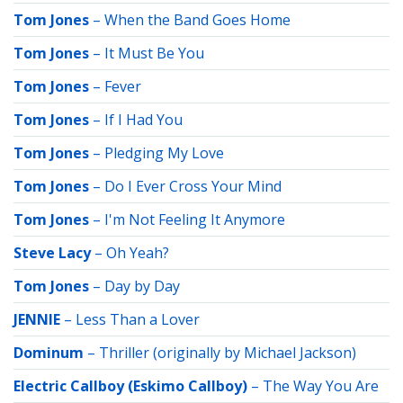
Tom Jones
–
When the Band Goes Home
Tom Jones
–
It Must Be You
Tom Jones
–
Fever
Tom Jones
–
If I Had You
Tom Jones
–
Pledging My Love
Tom Jones
–
Do I Ever Cross Your Mind
Tom Jones
–
I'm Not Feeling It Anymore
Steve Lacy
–
Oh Yeah?
Tom Jones
–
Day by Day
JENNIE
–
Less Than a Lover
Dominum
–
Thriller (originally by Michael Jackson)
Electric Callboy (Eskimo Callboy)
–
The Way You Are