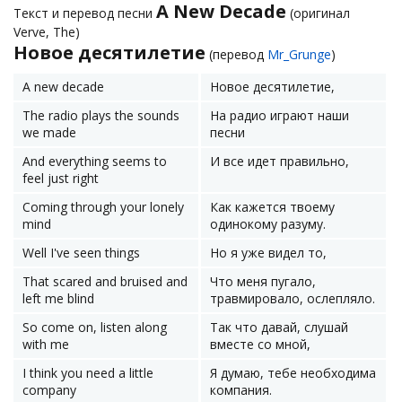
A New Decade
Текст и перевод песни
(оригинал
Verve, The)
Новое десятилетие
(перевод
Mr_Grunge
)
A new decade
Новое десятилетие,
The radio plays the sounds
На радио играют наши
we made
песни
And everything seems to
И все идет правильно,
feel just right
Coming through your lonely
Как кажется твоему
mind
одинокому разуму.
Well I've seen things
Но я уже видел то,
That scared and bruised and
Что меня пугало,
left me blind
травмировало, ослепляло.
So come on, listen along
Так что давай, слушай
with me
вместе со мной,
I think you need a little
Я думаю, тебе необходима
company
компания.