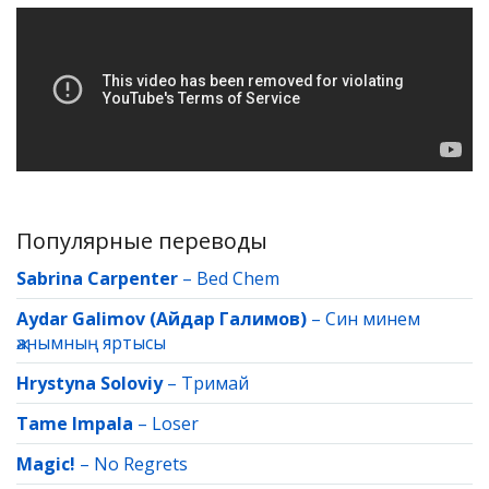
Популярные переводы
Sabrina Carpenter
–
Bed Chem
Aydar Galimov (Айдар Галимов)
–
Син минем
җанымның яртысы
Hrystyna Soloviy
–
Тримай
Tame Impala
–
Loser
Magic!
–
No Regrets