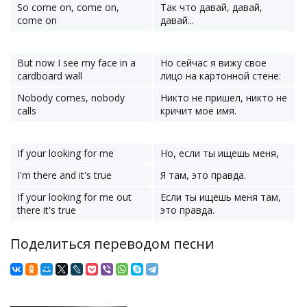
So come on, come on,
Так что давай, давай,
come on
давай...
But now I see my face in a
Но сейчас я вижу свое
cardboard wall
лицо на картонной стене:
Nobody comes, nobody
Никто не пришел, никто не
calls
кричит мое имя.
If your looking for me
Но, если ты ищешь меня,
I'm there and it's true
Я там, это правда.
If your looking for me out
Если ты ищешь меня там,
there it's true
это правда.
Поделиться переводом песни