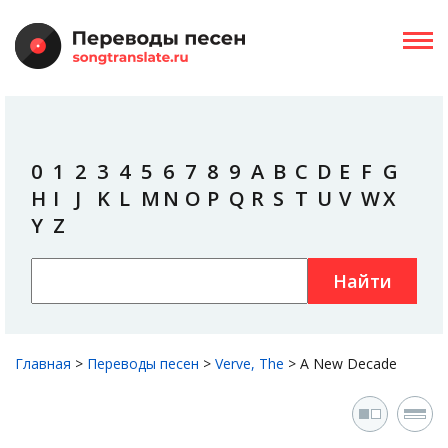
0
1
2
3
4
5
6
7
8
9
A
B
C
D
E
F
G
H
I
J
K
L
M
N
O
P
Q
R
S
T
U
V
W
X
Y
Z
Найти
Главная
>
Переводы песен
>
Verve, The
>
A New Decade