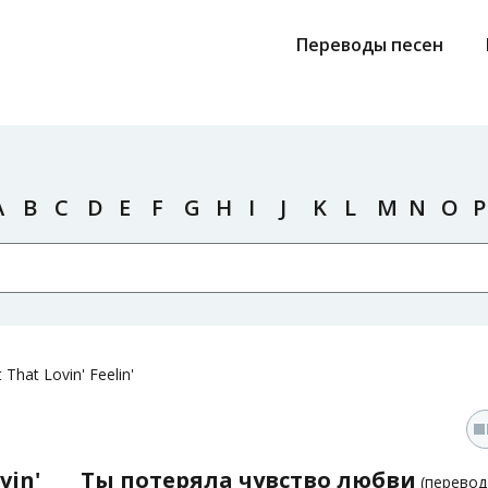
Переводы песен
A
B
C
D
E
F
G
H
I
J
K
L
M
N
O
P
 That Lovin' Feelin'
vin'
Ты потеряла чувство любви
(перево