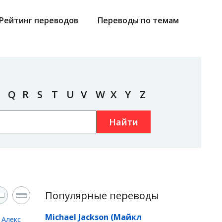
Рейтинг переводов
Переводы по темам
Q
R
S
T
U
V
W
X
Y
Z
Найти
Популярные переводы
Michael Jackson (Майкл
д
Алекс