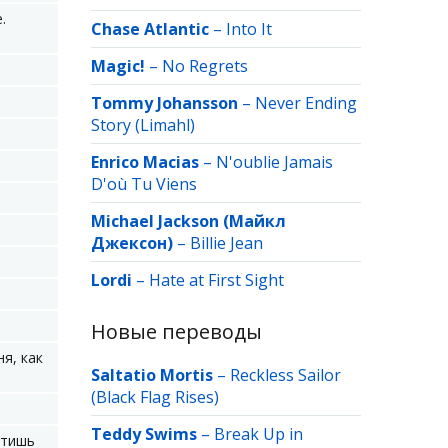
.
Chase Atlantic
–
Into It
Magic!
–
No Regrets
Tommy Johansson
–
Never Ending
Story (Limahl)
Enrico Macias
–
N'oublie Jamais
D'où Tu Viens
Michael Jackson (Майкл
Джексон)
–
Billie Jean
Lordi
–
Hate at First Sight
Новые переводы
я, как
Saltatio Mortis
–
Reckless Sailor
(Black Flag Rises)
Teddy Swims
–
Break Up in
етишь