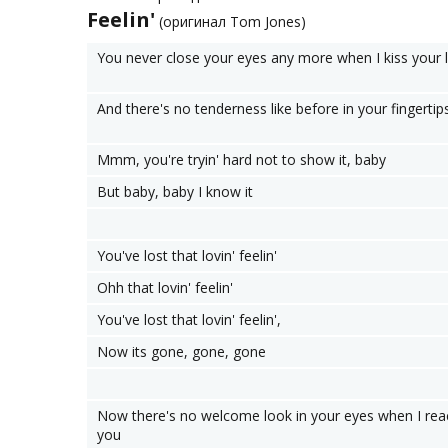
Feelin'
(оригинал Tom Jones)
You never close your eyes any more when I kiss your l
And there's no tenderness like before in your fingertip
Mmm, you're tryin' hard not to show it, baby
But baby, baby I know it
You've lost that lovin' feelin'
Ohh that lovin' feelin'
You've lost that lovin' feelin',
Now its gone, gone, gone
Now there's no welcome look in your eyes when I rea
you