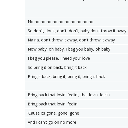
No no no no no no no no no no no
So don't, don't, don't, don't, baby don't throw it away
Na na, don't throw it away, don't throw it away
Now baby, oh baby, I beg you baby, oh baby
I beg you please, I need your love
So bring it on back, bring it back
Bring it back, bring it, bring it, bring it back
Bring back that lovin' feelin', that lovin' feelin'
Bring back that lovin' feelin'
‘Cause its gone, gone, gone
And I can't go on no more