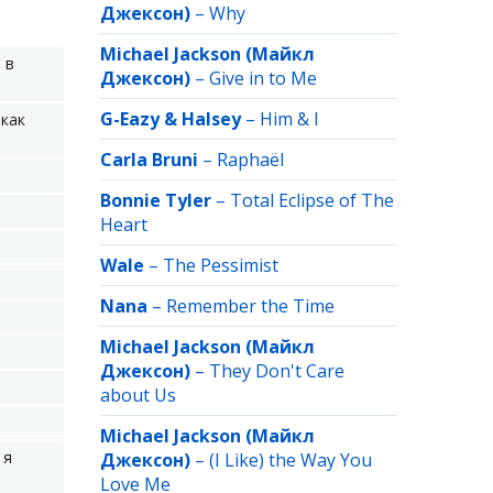
Джексон)
–
Why
Michael Jackson (Майкл
 в
Джексон)
–
Give in to Me
G-Eazy & Halsey
–
Him & I
 как
Carla Bruni
–
Raphaёl
Bonnie Tyler
–
Total Eclipse of The
Heart
Wale
–
The Pessimist
Nana
–
Remember the Time
Michael Jackson (Майкл
Джексон)
–
They Don't Care
about Us
Michael Jackson (Майкл
 я
Джексон)
–
(I Like) the Way You
Love Me