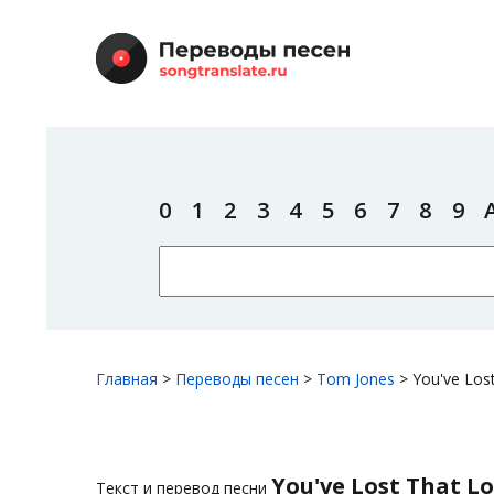
0
1
2
3
4
5
6
7
8
9
Главная
>
Переводы песен
>
Tom Jones
>
You've Lost
You've Lost That Lo
Текст и перевод песни