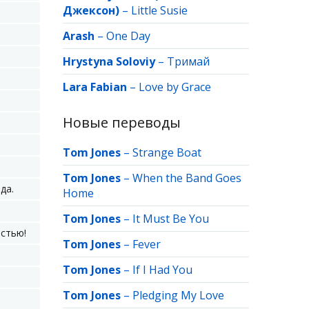
Джексон)
–
Little Susie
Arash
–
One Day
Hrystyna Soloviy
–
Тримай
Lara Fabian
–
Love by Grace
Новые переводы
Tom Jones
–
Strange Boat
Tom Jones
–
When the Band Goes
да.
Home
Tom Jones
–
It Must Be You
истью!
Tom Jones
–
Fever
Tom Jones
–
If I Had You
Tom Jones
–
Pledging My Love