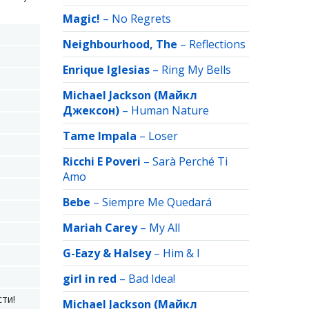
Magic!
–
No Regrets
Neighbourhood, The
–
Reflections
Enrique Iglesias
–
Ring My Bells
Michael Jackson (Майкл
Джексон)
–
Human Nature
Tame Impala
–
Loser
Ricchi E Poveri
–
Sarà Perché Ti
Amo
Bebe
–
Siempre Me Quedará
Mariah Carey
–
My All
G-Eazy & Halsey
–
Him & I
girl in red
–
Bad Idea!
ти!
Michael Jackson (Майкл