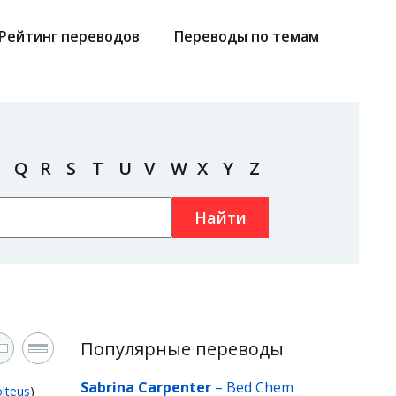
Рейтинг переводов
Переводы по темам
Q
R
S
T
U
V
W
X
Y
Z
Найти
Популярные переводы
Sabrina Carpenter
–
Bed Chem
lteus
)