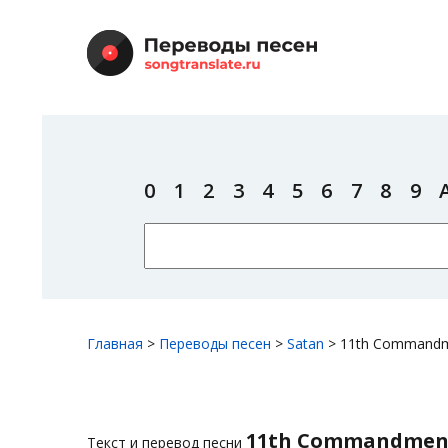
0
1
2
3
4
5
6
7
8
9
Главная
>
Переводы песен
>
Satan
>
11th Command
11th Commandmen
Текст и перевод песни