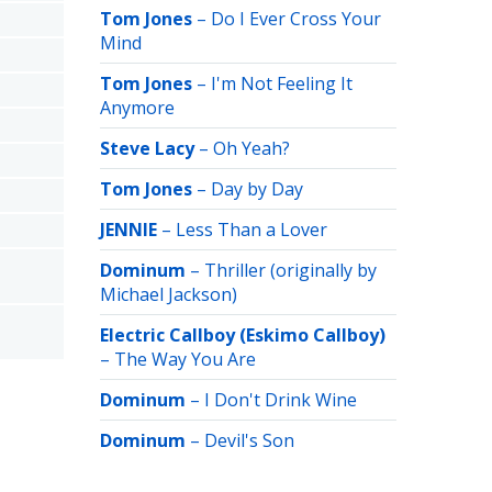
Tom Jones
–
Do I Ever Cross Your
Mind
Tom Jones
–
I'm Not Feeling It
Anymore
Steve Lacy
–
Oh Yeah?
Tom Jones
–
Day by Day
JENNIE
–
Less Than a Lover
Dominum
–
Thriller (originally by
Michael Jackson)
Electric Callboy (Eskimo Callboy)
–
The Way You Are
Dominum
–
I Don't Drink Wine
Dominum
–
Devil's Son