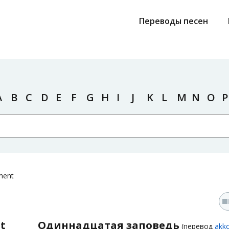
Переводы песен
A
B
C
D
E
F
G
H
I
J
K
L
M
N
O
P
ment
t
Одиннадцатая заповедь
(перевод
akko