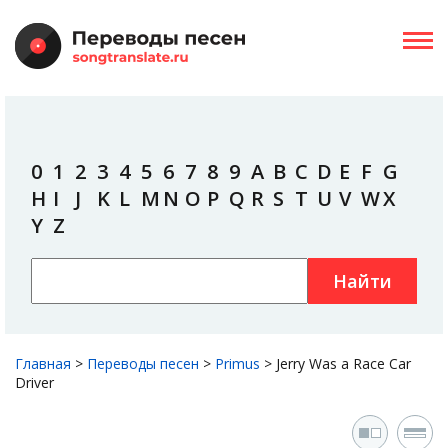
0
1
2
3
4
5
6
7
8
9
A
B
C
D
E
F
G
H
I
J
K
L
M
N
O
P
Q
R
S
T
U
V
W
X
Y
Z
Найти
Главная
>
Переводы песен
>
Primus
>
Jerry Was a Race Car
Driver