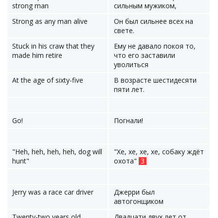
strong man
сильным мужиком,
Strong as any man alive
Он был сильнее всех на
свете.
Stuck in his craw that they
Ему не давало покоя то,
made him retire
что его заставили
уволиться
At the age of sixty-five
В возрасте шестидесяти
пяти лет.
Go!
Погнали!
"Heh, heh, heh, heh, dog will
"Хе, хе, хе, хе, собаку ждёт
hunt"
охота"
3
Jerry was a race car driver
Джерри был
автогонщиком
Twenty-two years old
Двадцати двух лет от