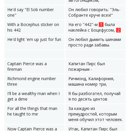
автогонщиком,
He'd say "El Sob number
Он любил говорить: "Эль-
one"
Собранте круче всех!"
With a Bocephus sticker on
На его "442"-м
1
была
his 442
наклейка с Боцефусом,
2
He'd light 'em up just for fun
Он любил дымить шинами
просто ради забавы.
Captain Pierce was a
Капитан Пирс был
fireman
пожарным -
Richmond engine number
Ричмонд, Калифорния,
three
машина номер три,
I'll be a wealthy man when I
Я бы разбогател, получай
get a dime
я по десять центов
For all the things that man
За каждую из
he taught to me
премудростей, которым
меня обучил этот человек.
Now Captain Pierce was a
Итак, Капитан Пирс был