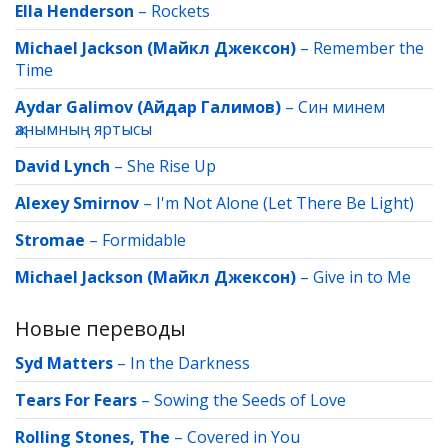
Ella Henderson
–
Rockets
Michael Jackson (Майкл Джексон)
–
Remember the
Time
Aydar Galimov (Айдар Галимов)
–
Син минем
җанымның яртысы
David Lynch
–
She Rise Up
Alexey Smirnov
–
I'm Not Alone (Let There Be Light)
Stromae
–
Formidable
Michael Jackson (Майкл Джексон)
–
Give in to Me
Новые переводы
Syd Matters
–
In the Darkness
Tears For Fears
–
Sowing the Seeds of Love
Rolling Stones, The
–
Covered in You