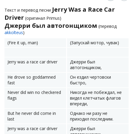
Jerry Was a Race Car
Текст и перевод песни
Driver
(оригинал Primus)
Джерри был автогонщиком
(перевод
akkolteus
)
(Fire it up, man)
(Запускай мотор, чувак)
Jerry was a race car driver
Джерри был
автогонщиком,
He drove so goddamned
Он ездил чертовски
fast
быстро,
Never did win no checkered
Никогда не побеждал, не
flags
видел клетчатых флагов
впереди,
But he never did come in
Однако ни разу не
last
приходил последним.
Jerry was a race car driver
Джерри был